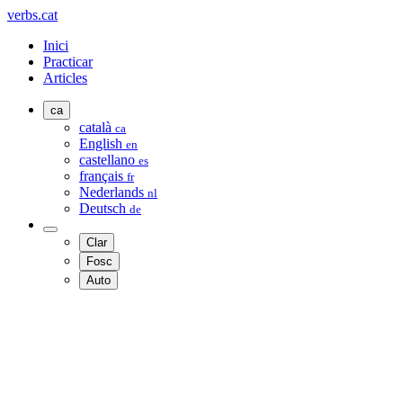
verbs.cat
Inici
Practicar
Articles
ca
català
ca
English
en
castellano
es
français
fr
Nederlands
nl
Deutsch
de
Clar
Fosc
Auto