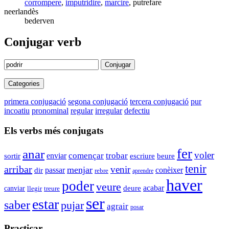
corrompere
,
imputridire
,
marcire
, putrefare
neerlandès
bederven
Conjugar verb
Conjugar
Categories
primera conjugació
segona conjugació
tercera conjugació
pur
incoatiu
pronominal
regular
irregular
defectiu
Els verbs més conjugats
fer
anar
voler
trobar
començar
enviar
sortir
escriure
beure
tenir
arribar
venir
menjar
conèixer
passar
dir
rebre
aprendre
haver
poder
veure
acabar
deure
canviar
treure
llegir
ser
estar
saber
pujar
agrair
posar
Practicar