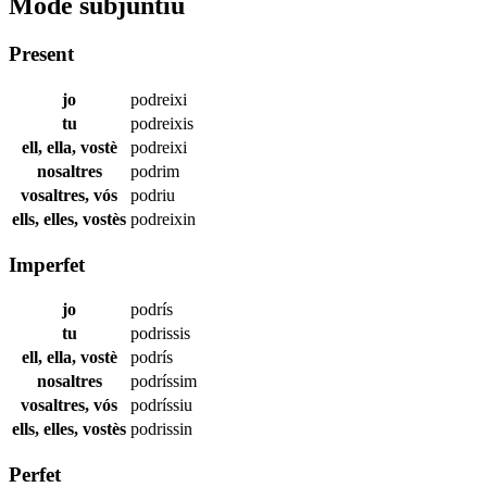
Mode subjuntiu
Present
jo
podreixi
tu
podreixis
ell, ella, vostè
podreixi
nosaltres
podrim
vosaltres, vós
podriu
ells, elles, vostès
podreixin
Imperfet
jo
podrís
tu
podrissis
ell, ella, vostè
podrís
nosaltres
podríssim
vosaltres, vós
podríssiu
ells, elles, vostès
podrissin
Perfet