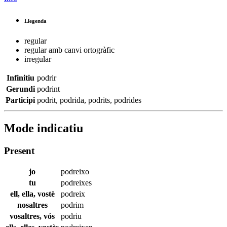
Llegenda
regular
regular amb canvi ortogràfic
irregular
Infinitiu
podrir
Gerundi
podrint
Participi
podrit
,
podrida
,
podrits
,
podrides
Mode indicatiu
Present
jo
podreixo
tu
podreixes
ell, ella, vostè
podreix
nosaltres
podrim
vosaltres, vós
podriu