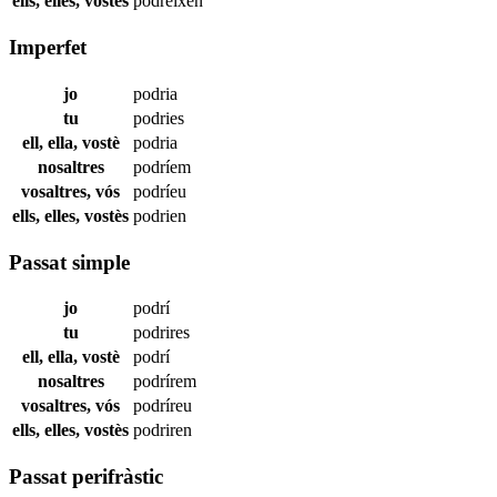
ells, elles, vostès
podreixen
Imperfet
jo
podria
tu
podries
ell, ella, vostè
podria
nosaltres
podríem
vosaltres, vós
podríeu
ells, elles, vostès
podrien
Passat simple
jo
podrí
tu
podrires
ell, ella, vostè
podrí
nosaltres
podrírem
vosaltres, vós
podríreu
ells, elles, vostès
podriren
Passat perifràstic