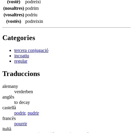
(vostè)
podreixi
(nosaltres)
podrim
(vosaltres)
podriu
(vostès)
podreixin
Categories
tercera conjugació
incoatiu
regular
Traduccions
alemany
verderben
anglès
to decay
castellà
podrir
,
pudrir
francès
pourrir
italià