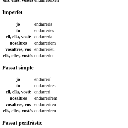
ells, elles, vostès
endarrereixen
Imperfet
jo
endarreria
tu
endarreries
ell, ella, vostè
endarreria
nosaltres
endarreríem
vosaltres, vós
endarreríeu
ells, elles, vostès
endarrerien
Passat simple
jo
endarrerí
tu
endarrerires
ell, ella, vostè
endarrerí
nosaltres
endarrerírem
vosaltres, vós
endarreríreu
ells, elles, vostès
endarreriren
Passat perifràstic