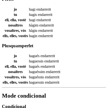
jo
hagi
endarrerit
tu
hagis
endarrerit
ell, ella, vostè
hagi
endarrerit
nosaltres
hàgim
endarrerit
vosaltres, vós
hàgiu
endarrerit
ells, elles, vostès
hagin
endarrerit
Plusquamperfet
jo
hagués
endarrerit
tu
haguessis
endarrerit
ell, ella, vostè
hagués
endarrerit
nosaltres
haguéssim
endarrerit
vosaltres, vós
haguéssiu
endarrerit
ells, elles, vostès
haguessin
endarrerit
Mode condicional
Condicional