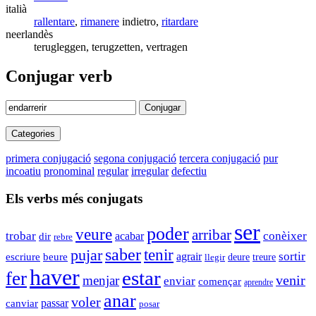
italià
rallentare
,
rimanere
indietro,
ritardare
neerlandès
terugleggen, terugzetten, vertragen
Conjugar verb
Conjugar
Categories
primera conjugació
segona conjugació
tercera conjugació
pur
incoatiu
pronominal
regular
irregular
defectiu
Els verbs més conjugats
ser
poder
veure
arribar
trobar
conèixer
dir
acabar
rebre
saber
tenir
pujar
agrair
sortir
escriure
beure
deure
llegir
treure
haver
estar
fer
venir
menjar
enviar
començar
aprendre
anar
voler
passar
canviar
posar