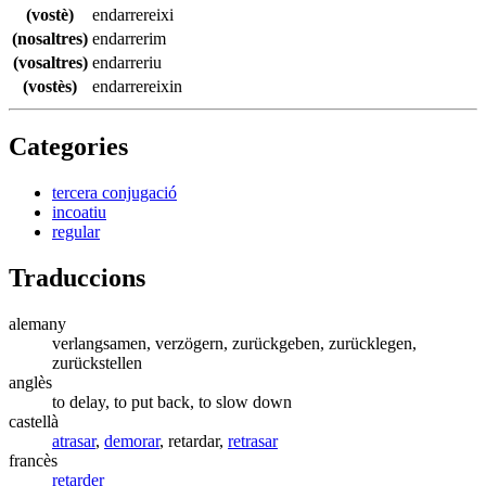
(vostè)
endarrereixi
(nosaltres)
endarrerim
(vosaltres)
endarreriu
(vostès)
endarrereixin
Categories
tercera conjugació
incoatiu
regular
Traduccions
alemany
verlangsamen, verzögern, zurückgeben, zurücklegen,
zurückstellen
anglès
to delay, to put back, to slow down
castellà
atrasar
,
demorar
, retardar,
retrasar
francès
retarder