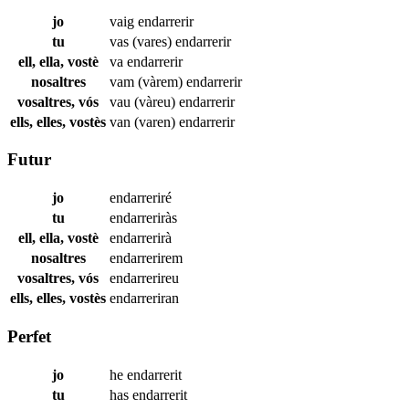
jo
vaig
endarrerir
tu
vas (vares)
endarrerir
ell, ella, vostè
va
endarrerir
nosaltres
vam (vàrem)
endarrerir
vosaltres, vós
vau (vàreu)
endarrerir
ells, elles, vostès
van (varen)
endarrerir
Futur
jo
endarreriré
tu
endarreriràs
ell, ella, vostè
endarrerirà
nosaltres
endarrerirem
vosaltres, vós
endarrerireu
ells, elles, vostès
endarreriran
Perfet
jo
he
endarrerit
tu
has
endarrerit