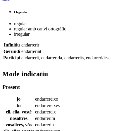
Llegenda
regular
regular amb canvi ortogràfic
irregular
Infinitiu
endarrerir
Gerundi
endarrerint
Participi
endarrerit
,
endarrerida
,
endarrerits
,
endarrerides
Mode indicatiu
Present
jo
endarrereixo
tu
endarrereixes
ell, ella, vostè
endarrereix
nosaltres
endarrerim
vosaltres, vós
endarreriu