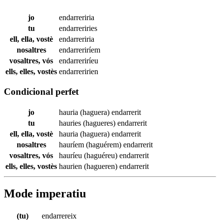
jo
endarreriria
tu
endarreriries
ell, ella, vostè
endarreriria
nosaltres
endarreriríem
vosaltres, vós
endarreriríeu
ells, elles, vostès
endarreririen
Condicional perfet
jo
hauria (haguera)
endarrerit
tu
hauries (hagueres)
endarrerit
ell, ella, vostè
hauria (haguera)
endarrerit
nosaltres
hauríem (haguérem)
endarrerit
vosaltres, vós
hauríeu (haguéreu)
endarrerit
ells, elles, vostès
haurien (hagueren)
endarrerit
Mode imperatiu
(tu)
endarrereix