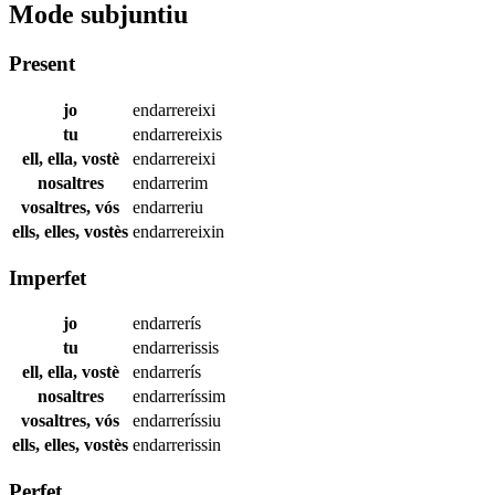
Mode subjuntiu
Present
jo
endarrereixi
tu
endarrereixis
ell, ella, vostè
endarrereixi
nosaltres
endarrerim
vosaltres, vós
endarreriu
ells, elles, vostès
endarrereixin
Imperfet
jo
endarrerís
tu
endarrerissis
ell, ella, vostè
endarrerís
nosaltres
endarreríssim
vosaltres, vós
endarreríssiu
ells, elles, vostès
endarrerissin
Perfet