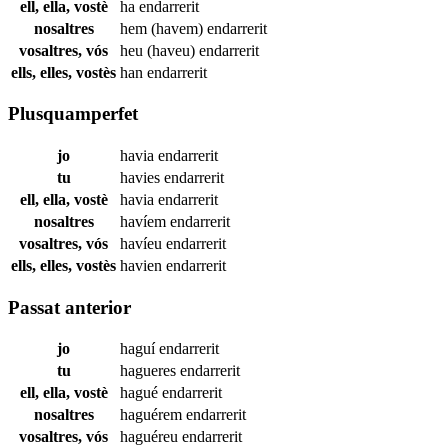
ell, ella, vostè
ha
endarrerit
nosaltres
hem (havem)
endarrerit
vosaltres, vós
heu (haveu)
endarrerit
ells, elles, vostès
han
endarrerit
Plusquamperfet
jo
havia
endarrerit
tu
havies
endarrerit
ell, ella, vostè
havia
endarrerit
nosaltres
havíem
endarrerit
vosaltres, vós
havíeu
endarrerit
ells, elles, vostès
havien
endarrerit
Passat anterior
jo
haguí
endarrerit
tu
hagueres
endarrerit
ell, ella, vostè
hagué
endarrerit
nosaltres
haguérem
endarrerit
vosaltres, vós
haguéreu
endarrerit