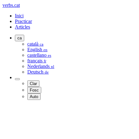
verbs.cat
Inici
Practicar
Articles
ca
català
ca
English
en
castellano
es
français
fr
Nederlands
nl
Deutsch
de
Clar
Fosc
Auto