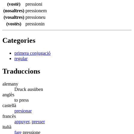
(vostè)
pressioni
(nosaltres)
pressionem
(vosaltres)
pressioneu
(vostès)
pressionin
Categories
primera conjugació
regular
Traduccions
alemany
Druck ausüben
anglès
to press
castellà
presionar
francès
appuyer
,
presser
italià
fare
pressione