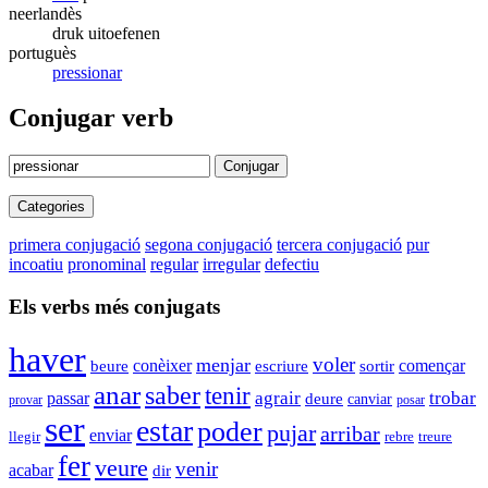
neerlandès
druk uitoefenen
portuguès
pressionar
Conjugar verb
Conjugar
Categories
primera conjugació
segona conjugació
tercera conjugació
pur
incoatiu
pronominal
regular
irregular
defectiu
Els verbs més conjugats
haver
voler
menjar
conèixer
començar
beure
escriure
sortir
anar
saber
tenir
agrair
trobar
passar
deure
canviar
provar
posar
ser
estar
poder
pujar
arribar
enviar
llegir
rebre
treure
fer
veure
venir
acabar
dir