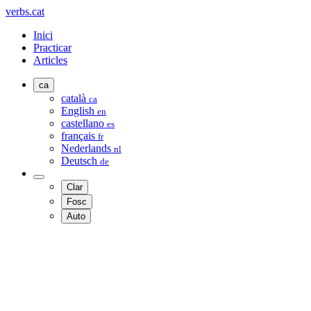
verbs.cat
Inici
Practicar
Articles
ca
català
ca
English
en
castellano
es
français
fr
Nederlands
nl
Deutsch
de
Clar
Fosc
Auto