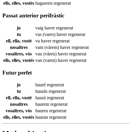
ells, elles, vostès
hagueren
regenerat
Passat anterior perifràstic
jo
vaig haver
regenerat
tu
vas (vares) haver
regenerat
ell, ella, vostè
va haver
regenerat
nosaltres
vam (vàrem) haver
regenerat
vosaltres, vós
vau (vàreu) haver
regenerat
ells, elles, vostès
van (varen) haver
regenerat
Futur perfet
jo
hauré
regenerat
tu
hauràs
regenerat
ell, ella, vostè
haurà
regenerat
nosaltres
haurem
regenerat
vosaltres, vós
haureu
regenerat
ells, elles, vostès
hauran
regenerat