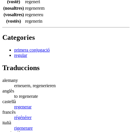
(vostè)
regeneri
(nosaltres)
regenerem
(vosaltres)
regenereu
(vostès)
regenerin
Categories
primera conjugació
regular
Traduccions
alemany
erneuern, regenerieren
anglès
to regenerate
castellà
regenerar
francès
régénérer
italià
rigenerare