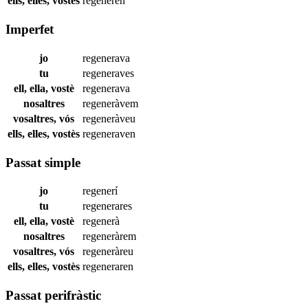
ells, elles, vostès
regeneren
Imperfet
jo
regenerava
tu
regeneraves
ell, ella, vostè
regenerava
nosaltres
regeneràvem
vosaltres, vós
regeneràveu
ells, elles, vostès
regeneraven
Passat simple
jo
regenerí
tu
regenerares
ell, ella, vostè
regenerà
nosaltres
regeneràrem
vosaltres, vós
regeneràreu
ells, elles, vostès
regeneraren
Passat perifràstic