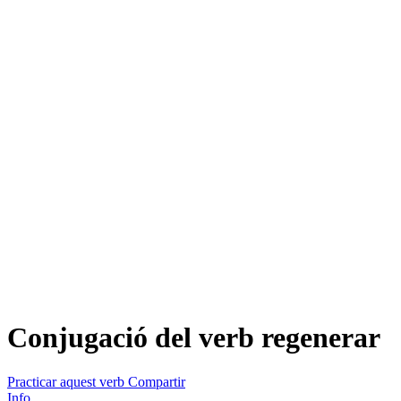
Conjugació del verb
regenerar
Practicar aquest verb
Compartir
Info