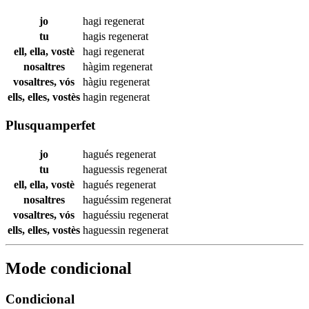
jo
hagi
regenerat
tu
hagis
regenerat
ell, ella, vostè
hagi
regenerat
nosaltres
hàgim
regenerat
vosaltres, vós
hàgiu
regenerat
ells, elles, vostès
hagin
regenerat
Plusquamperfet
jo
hagués
regenerat
tu
haguessis
regenerat
ell, ella, vostè
hagués
regenerat
nosaltres
haguéssim
regenerat
vosaltres, vós
haguéssiu
regenerat
ells, elles, vostès
haguessin
regenerat
Mode condicional
Condicional