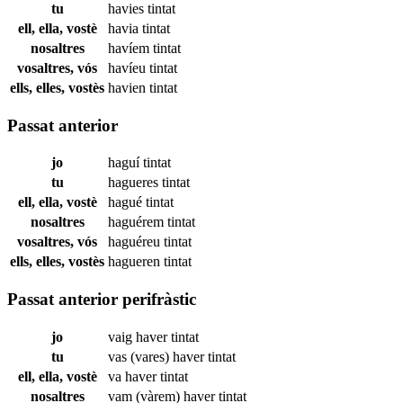
tu
havies
tintat
ell, ella, vostè
havia
tintat
nosaltres
havíem
tintat
vosaltres, vós
havíeu
tintat
ells, elles, vostès
havien
tintat
Passat anterior
jo
haguí
tintat
tu
hagueres
tintat
ell, ella, vostè
hagué
tintat
nosaltres
haguérem
tintat
vosaltres, vós
haguéreu
tintat
ells, elles, vostès
hagueren
tintat
Passat anterior perifràstic
jo
vaig haver
tintat
tu
vas (vares) haver
tintat
ell, ella, vostè
va haver
tintat
nosaltres
vam (vàrem) haver
tintat