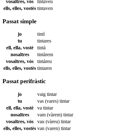
vosaltres, vós
tintàveu
ells, elles, vostès
tintaven
Passat simple
jo
tintí
tu
tintares
ell, ella, vostè
tintà
nosaltres
tintàrem
vosaltres, vós
tintàreu
ells, elles, vostès
tintaren
Passat perifràstic
jo
vaig
tintar
tu
vas (vares)
tintar
ell, ella, vostè
va
tintar
nosaltres
vam (vàrem)
tintar
vosaltres, vós
vau (vàreu)
tintar
ells, elles, vostès
van (varen)
tintar