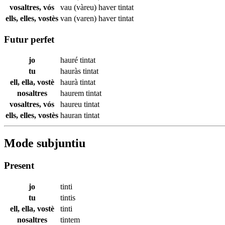
vosaltres, vós
vau (vàreu) haver
tintat
ells, elles, vostès
van (varen) haver
tintat
Futur perfet
jo
hauré
tintat
tu
hauràs
tintat
ell, ella, vostè
haurà
tintat
nosaltres
haurem
tintat
vosaltres, vós
haureu
tintat
ells, elles, vostès
hauran
tintat
Mode subjuntiu
Present
jo
tinti
tu
tintis
ell, ella, vostè
tinti
nosaltres
tintem