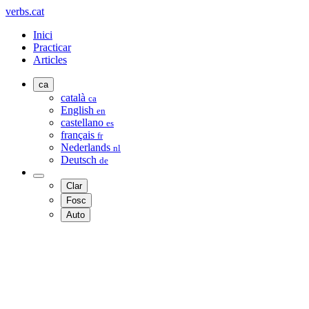
verbs.cat
Inici
Practicar
Articles
ca
català
ca
English
en
castellano
es
français
fr
Nederlands
nl
Deutsch
de
Clar
Fosc
Auto