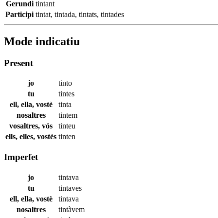
Gerundi
tintant
Participi
tintat
,
tintada
,
tintats
,
tintades
Mode indicatiu
Present
jo
tinto
tu
tintes
ell, ella, vostè
tinta
nosaltres
tintem
vosaltres, vós
tinteu
ells, elles, vostès
tinten
Imperfet
jo
tintava
tu
tintaves
ell, ella, vostè
tintava
nosaltres
tintàvem