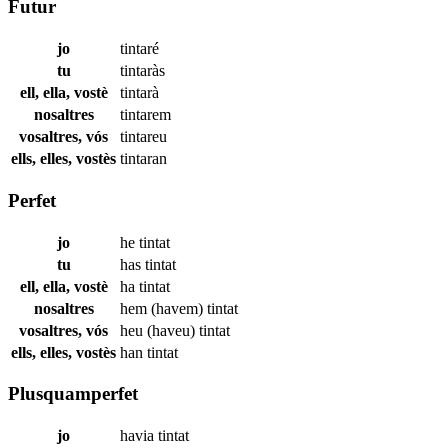
Futur
jo
tintaré
tu
tintaràs
ell, ella, vostè
tintarà
nosaltres
tintarem
vosaltres, vós
tintareu
ells, elles, vostès
tintaran
Perfet
jo
he
tintat
tu
has
tintat
ell, ella, vostè
ha
tintat
nosaltres
hem (havem)
tintat
vosaltres, vós
heu (haveu)
tintat
ells, elles, vostès
han
tintat
Plusquamperfet
jo
havia
tintat