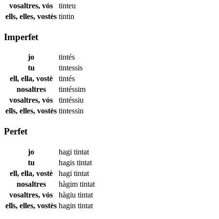
vosaltres, vós
tinteu
ells, elles, vostès
tintin
Imperfet
jo
tintés
tu
tintessis
ell, ella, vostè
tintés
nosaltres
tintéssim
vosaltres, vós
tintéssiu
ells, elles, vostès
tintessin
Perfet
jo
hagi
tintat
tu
hagis
tintat
ell, ella, vostè
hagi
tintat
nosaltres
hàgim
tintat
vosaltres, vós
hàgiu
tintat
ells, elles, vostès
hagin
tintat