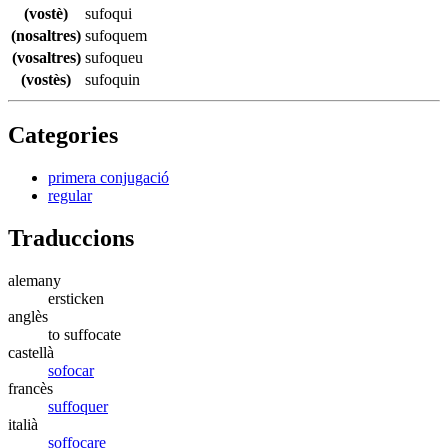
(vostè)
sufoqui
(nosaltres)
sufoquem
(vosaltres)
sufoqueu
(vostès)
sufoquin
Categories
primera conjugació
regular
Traduccions
alemany
ersticken
anglès
to suffocate
castellà
sofocar
francès
suffoquer
italià
soffocare