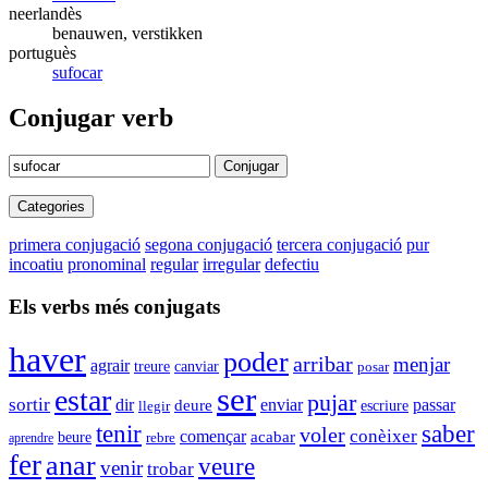
neerlandès
benauwen, verstikken
portuguès
sufocar
Conjugar verb
Conjugar
Categories
primera conjugació
segona conjugació
tercera conjugació
pur
incoatiu
pronominal
regular
irregular
defectiu
Els verbs més conjugats
haver
poder
arribar
menjar
agrair
canviar
treure
posar
ser
estar
pujar
sortir
enviar
dir
passar
deure
escriure
llegir
tenir
saber
voler
conèixer
començar
acabar
beure
aprendre
rebre
fer
anar
veure
venir
trobar