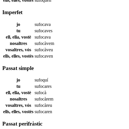
ells, elles, vostès
sufoquen
Imperfet
jo
sufocava
tu
sufocaves
ell, ella, vostè
sufocava
nosaltres
sufocàvem
vosaltres, vós
sufocàveu
ells, elles, vostès
sufocaven
Passat simple
jo
sufoquí
tu
sufocares
ell, ella, vostè
sufocà
nosaltres
sufocàrem
vosaltres, vós
sufocàreu
ells, elles, vostès
sufocaren
Passat perifràstic