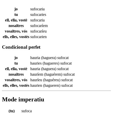
jo
sufocaria
tu
sufocaries
ell, ella, vostè
sufocaria
nosaltres
sufocaríem
vosaltres, vós
sufocaríeu
ells, elles, vostès
sufocarien
Condicional perfet
jo
hauria (haguera)
sufocat
tu
hauries (hagueres)
sufocat
ell, ella, vostè
hauria (haguera)
sufocat
nosaltres
hauríem (haguérem)
sufocat
vosaltres, vós
hauríeu (haguéreu)
sufocat
ells, elles, vostès
haurien (hagueren)
sufocat
Mode imperatiu
(tu)
sufoca