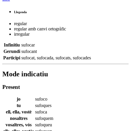
Llegenda
regular
regular amb canvi ortogràfic
irregular
Infinitiu
sufocar
Gerundi
sufocant
Participi
sufocat
,
sufocada
,
sufocats
,
sufocades
Mode indicatiu
Present
jo
sufoco
tu
sufoques
ell, ella, vostè
sufoca
nosaltres
sufoquem
vosaltres, vós
sufoqueu