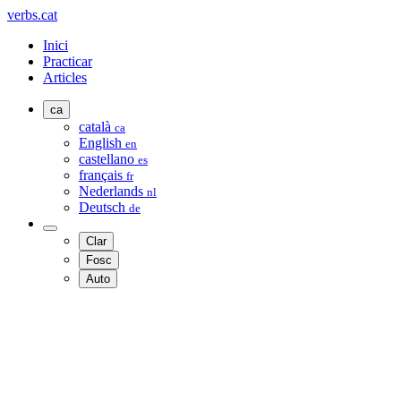
verbs.cat
Inici
Practicar
Articles
ca
català
ca
English
en
castellano
es
français
fr
Nederlands
nl
Deutsch
de
Clar
Fosc
Auto