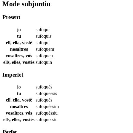
Mode subjuntiu
Present
jo
sufoqui
tu
sufoquis
ell, ella, vostè
sufoqui
nosaltres
sufoquem
vosaltres, vós
sufoqueu
ells, elles, vostès
sufoquin
Imperfet
jo
sufoqués
tu
sufoquessis
ell, ella, vostè
sufoqués
nosaltres
sufoquéssim
vosaltres, vós
sufoquéssiu
ells, elles, vostès
sufoquessin
Perfet