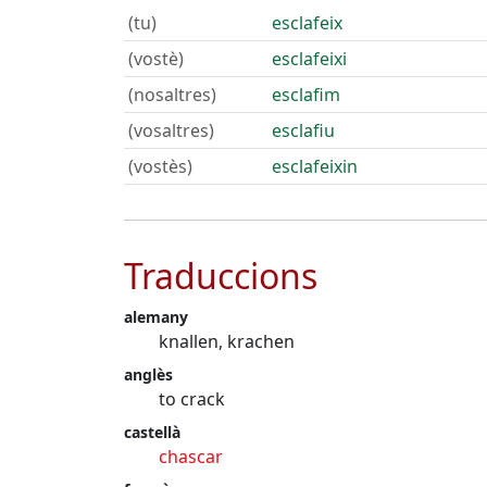
(tu)
esclafeix
(vostè)
esclafeixi
(nosaltres)
esclafim
(vosaltres)
esclafiu
(vostès)
esclafeixin
Traduccions
alemany
knallen, krachen
anglès
to crack
castellà
chascar