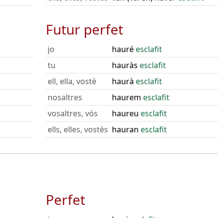
Futur perfet
jo
hauré
esclafit
tu
hauràs
esclafit
ell, ella, vostè
haurà
esclafit
nosaltres
haurem
esclafit
vosaltres, vós
haureu
esclafit
ells, elles, vostès
hauran
esclafit
Perfet