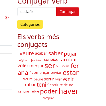
Conjugar verb
Conjugar
Practicar aquest verb
Info
Categories
Els verbs més
conjugats
saber
veure
pujar
acabar
arribar
agrair
conèixer
passar
ser
fer
voler
menjar
dir
posar
estar
anar
enviar
començar
venir
sortir
treure
beure
llegir
tenir
trobar
escriure
deure
haver
poder
canviar
rebre
comprar