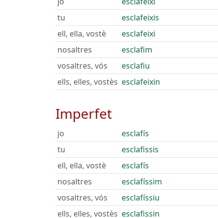
jo
esclafeixi
tu
esclafeixis
ell, ella, vostè
esclafeixi
nosaltres
esclafim
vosaltres, vós
esclafiu
ells, elles, vostès
esclafeixin
Imperfet
jo
esclafís
tu
esclafissis
ell, ella, vostè
esclafís
nosaltres
esclafíssim
vosaltres, vós
esclafíssiu
ells, elles, vostès
esclafissin