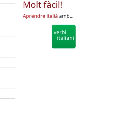
Molt fàcil!
Aprendre italià
amb...