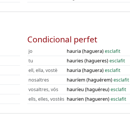
Condicional perfet
jo
hauria (haguera)
esclafit
tu
hauries (hagueres)
esclafit
ell, ella, vostè
hauria (haguera)
esclafit
nosaltres
hauríem (haguérem)
esclafit
vosaltres, vós
hauríeu (haguéreu)
esclafit
ells, elles, vostès
haurien (hagueren)
esclafit