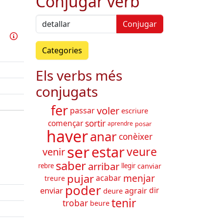
Conjugar verb
Conjugar
Practicar aquest verb
Info
Categories
Els verbs més
conjugats
fer
voler
passar
escriure
començar
sortir
aprendre
posar
haver
anar
conèixer
ser
estar
veure
venir
saber
arribar
canviar
rebre
llegir
pujar
menjar
acabar
treure
poder
enviar
dir
agrair
deure
tenir
trobar
beure