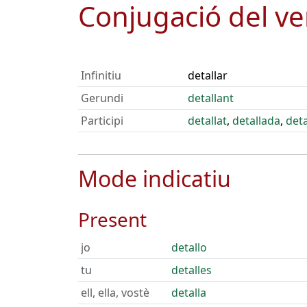
Conjugació del v
Infinitiu
detallar
Gerundi
detallant
Participi
detallat
,
detallada
,
deta
Mode indicatiu
Present
jo
detallo
tu
detalles
ell, ella, vostè
detalla