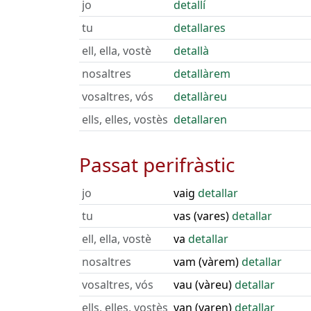
jo
detallí
tu
detallares
ell, ella, vostè
detallà
nosaltres
detallàrem
vosaltres, vós
detallàreu
ells, elles, vostès
detallaren
Passat perifràstic
jo
vaig
detallar
tu
vas (vares)
detallar
ell, ella, vostè
va
detallar
nosaltres
vam (vàrem)
detallar
vosaltres, vós
vau (vàreu)
detallar
ells, elles, vostès
van (varen)
detallar