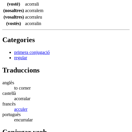
(vostè)
acorrali
(nosaltres)
acorralem
(vosaltres)
acorraleu
(vostès)
acorralin
Categories
primera conjugació
regular
Traduccions
anglès
to corner
castellà
acorralar
francès
acculer
portuguès
encurralar