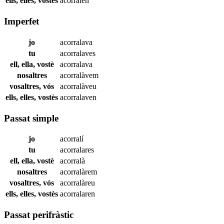
ells, elles, vostès
acorralen
Imperfet
jo
acorralava
tu
acorralaves
ell, ella, vostè
acorralava
nosaltres
acorralàvem
vosaltres, vós
acorralàveu
ells, elles, vostès
acorralaven
Passat simple
jo
acorralí
tu
acorralares
ell, ella, vostè
acorralà
nosaltres
acorralàrem
vosaltres, vós
acorralàreu
ells, elles, vostès
acorralaren
Passat perifràstic