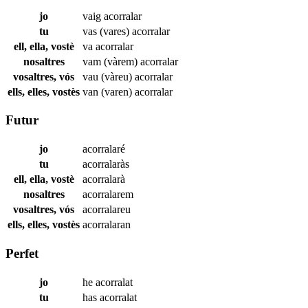
jo
vaig
acorralar
tu
vas (vares)
acorralar
ell, ella, vostè
va
acorralar
nosaltres
vam (vàrem)
acorralar
vosaltres, vós
vau (vàreu)
acorralar
ells, elles, vostès
van (varen)
acorralar
Futur
jo
acorralaré
tu
acorralaràs
ell, ella, vostè
acorralarà
nosaltres
acorralarem
vosaltres, vós
acorralareu
ells, elles, vostès
acorralaran
Perfet
jo
he
acorralat
tu
has
acorralat