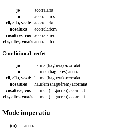
jo
acorralaria
tu
acorralaries
ell, ella, vostè
acorralaria
nosaltres
acorralaríem
vosaltres, vós
acorralaríeu
ells, elles, vostès
acorralarien
Condicional perfet
jo
hauria (haguera)
acorralat
tu
hauries (hagueres)
acorralat
ell, ella, vostè
hauria (haguera)
acorralat
nosaltres
hauríem (haguérem)
acorralat
vosaltres, vós
hauríeu (haguéreu)
acorralat
ells, elles, vostès
haurien (hagueren)
acorralat
Mode imperatiu
(tu)
acorrala