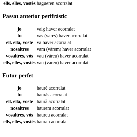
ells, elles, vostès
hagueren
acorralat
Passat anterior perifràstic
jo
vaig haver
acorralat
tu
vas (vares) haver
acorralat
ell, ella, vostè
va haver
acorralat
nosaltres
vam (vàrem) haver
acorralat
vosaltres, vós
vau (vàreu) haver
acorralat
ells, elles, vostès
van (varen) haver
acorralat
Futur perfet
jo
hauré
acorralat
tu
hauràs
acorralat
ell, ella, vostè
haurà
acorralat
nosaltres
haurem
acorralat
vosaltres, vós
haureu
acorralat
ells, elles, vostès
hauran
acorralat