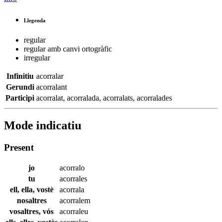
Llegenda
regular
regular amb canvi ortogràfic
irregular
Infinitiu
acorralar
Gerundi
acorralant
Participi
acorralat
,
acorralada
,
acorralats
,
acorralades
Mode indicatiu
Present
jo
acorralo
tu
acorrales
ell, ella, vostè
acorrala
nosaltres
acorralem
vosaltres, vós
acorraleu