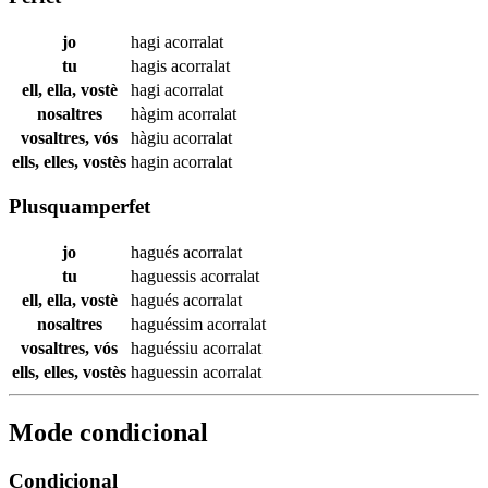
jo
hagi
acorralat
tu
hagis
acorralat
ell, ella, vostè
hagi
acorralat
nosaltres
hàgim
acorralat
vosaltres, vós
hàgiu
acorralat
ells, elles, vostès
hagin
acorralat
Plusquamperfet
jo
hagués
acorralat
tu
haguessis
acorralat
ell, ella, vostè
hagués
acorralat
nosaltres
haguéssim
acorralat
vosaltres, vós
haguéssiu
acorralat
ells, elles, vostès
haguessin
acorralat
Mode condicional
Condicional