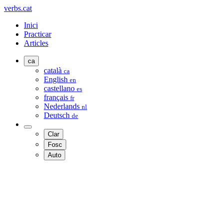
verbs.cat
Inici
Practicar
Articles
ca
català
ca
English
en
castellano
es
français
fr
Nederlands
nl
Deutsch
de
Clar
Fosc
Auto