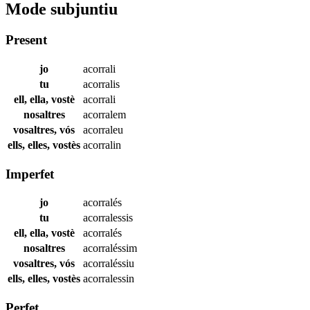
Mode subjuntiu
Present
jo
acorrali
tu
acorralis
ell, ella, vostè
acorrali
nosaltres
acorralem
vosaltres, vós
acorraleu
ells, elles, vostès
acorralin
Imperfet
jo
acorralés
tu
acorralessis
ell, ella, vostè
acorralés
nosaltres
acorraléssim
vosaltres, vós
acorraléssiu
ells, elles, vostès
acorralessin
Perfet