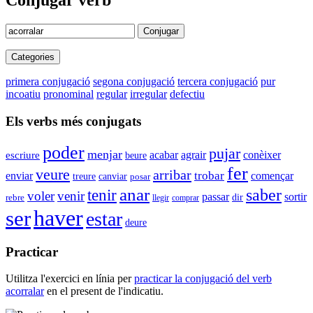
Conjugar verb
Conjugar
Categories
primera conjugació
segona conjugació
tercera conjugació
pur
incoatiu
pronominal
regular
irregular
defectiu
Els verbs més conjugats
poder
pujar
menjar
agrair
conèixer
acabar
escriure
beure
fer
veure
arribar
trobar
enviar
començar
canviar
treure
posar
anar
tenir
saber
voler
venir
passar
sortir
dir
rebre
llegir
comprar
haver
ser
estar
deure
Practicar
Utilitza l'exercici en línia per
practicar la conjugació del verb
acorralar
en el present de l'indicatiu.