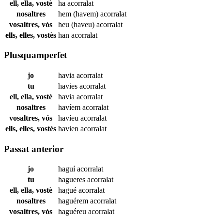
ell, ella, vostè
ha
acorralat
nosaltres
hem (havem)
acorralat
vosaltres, vós
heu (haveu)
acorralat
ells, elles, vostès
han
acorralat
Plusquamperfet
jo
havia
acorralat
tu
havies
acorralat
ell, ella, vostè
havia
acorralat
nosaltres
havíem
acorralat
vosaltres, vós
havíeu
acorralat
ells, elles, vostès
havien
acorralat
Passat anterior
jo
haguí
acorralat
tu
hagueres
acorralat
ell, ella, vostè
hagué
acorralat
nosaltres
haguérem
acorralat
vosaltres, vós
haguéreu
acorralat