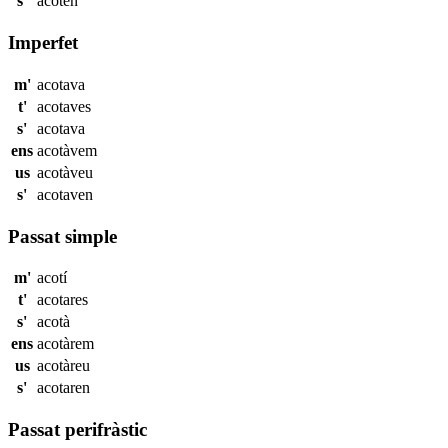
s'
acoten
Imperfet
m'
acotava
t'
acotaves
s'
acotava
ens
acotàvem
us
acotàveu
s'
acotaven
Passat simple
m'
acotí
t'
acotares
s'
acotà
ens
acotàrem
us
acotàreu
s'
acotaren
Passat perifràstic