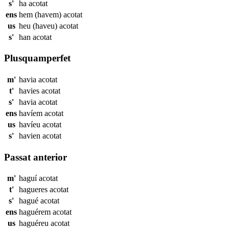
s'
ha
acotat
ens
hem (havem)
acotat
us
heu (haveu)
acotat
s'
han
acotat
Plusquamperfet
m'
havia
acotat
t'
havies
acotat
s'
havia
acotat
ens
havíem
acotat
us
havíeu
acotat
s'
havien
acotat
Passat anterior
m'
haguí
acotat
t'
hagueres
acotat
s'
hagué
acotat
ens
haguérem
acotat
us
haguéreu
acotat