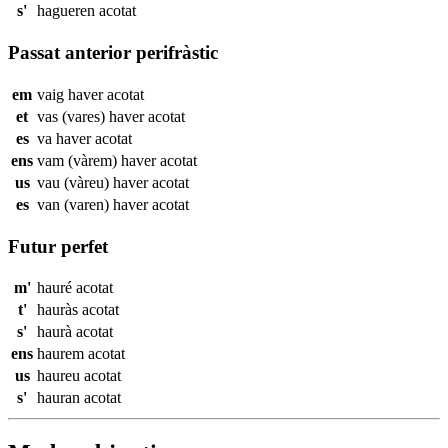
s'
hagueren
acotat
Passat anterior perifràstic
em
vaig haver
acotat
et
vas (vares) haver
acotat
es
va haver
acotat
ens
vam (vàrem) haver
acotat
us
vau (vàreu) haver
acotat
es
van (varen) haver
acotat
Futur perfet
m'
hauré
acotat
t'
hauràs
acotat
s'
haurà
acotat
ens
haurem
acotat
us
haureu
acotat
s'
hauran
acotat