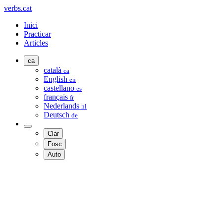
verbs.cat
Inici
Practicar
Articles
ca
català
ca
English
en
castellano
es
français
fr
Nederlands
nl
Deutsch
de
Clar
Fosc
Auto