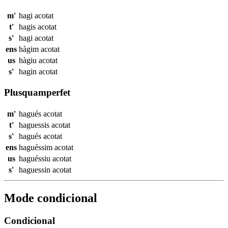
m'
hagi
acotat
t'
hagis
acotat
s'
hagi
acotat
ens
hàgim
acotat
us
hàgiu
acotat
s'
hagin
acotat
Plusquamperfet
m'
hagués
acotat
t'
haguessis
acotat
s'
hagués
acotat
ens
haguéssim
acotat
us
haguéssiu
acotat
s'
haguessin
acotat
Mode condicional
Condicional