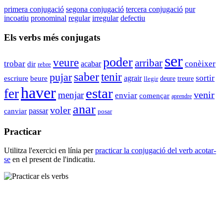
primera conjugació
segona conjugació
tercera conjugació
pur
incoatiu
pronominal
regular
irregular
defectiu
Els verbs més conjugats
ser
poder
veure
arribar
trobar
conèixer
dir
acabar
rebre
saber
tenir
pujar
agrair
sortir
escriure
beure
deure
llegir
treure
haver
estar
fer
venir
menjar
enviar
començar
aprendre
anar
voler
passar
canviar
posar
Practicar
Utilitza l'exercici en línia per
practicar la conjugació del verb
acotar-
se
en el present de l'indicatiu.