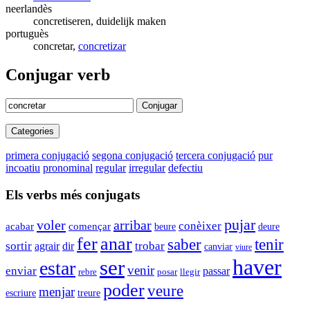
neerlandès
concretiseren, duidelijk maken
portuguès
concretar,
concretizar
Conjugar verb
Conjugar
Categories
primera conjugació
segona conjugació
tercera conjugació
pur
incoatiu
pronominal
regular
irregular
defectiu
Els verbs més conjugats
pujar
voler
arribar
conèixer
acabar
començar
deure
beure
fer
anar
saber
tenir
sortir
agrair
trobar
dir
canviar
viure
haver
ser
estar
venir
enviar
passar
posar
llegir
rebre
poder
veure
menjar
escriure
treure