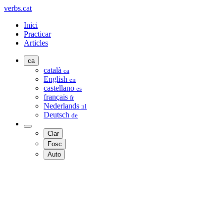
verbs.cat
Inici
Practicar
Articles
ca
català
ca
English
en
castellano
es
français
fr
Nederlands
nl
Deutsch
de
Clar
Fosc
Auto