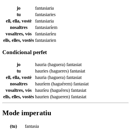
jo
fantasiaria
tu
fantasiaries
ell, ella, vostè
fantasiaria
nosaltres
fantasiaríem
vosaltres, vós
fantasiaríeu
ells, elles, vostès
fantasiarien
Condicional perfet
jo
hauria (haguera)
fantasiat
tu
hauries (hagueres)
fantasiat
ell, ella, vostè
hauria (haguera)
fantasiat
nosaltres
hauríem (haguérem)
fantasiat
vosaltres, vós
hauríeu (haguéreu)
fantasiat
ells, elles, vostès
haurien (hagueren)
fantasiat
Mode imperatiu
(tu)
fantasia