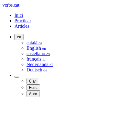
verbs.cat
Inici
Practicar
Articles
ca
català
ca
English
en
castellano
es
français
fr
Nederlands
nl
Deutsch
de
Clar
Fosc
Auto