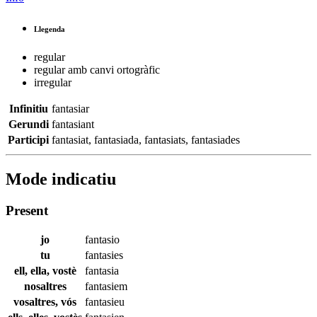
Llegenda
regular
regular amb canvi ortogràfic
irregular
Infinitiu
fantasiar
Gerundi
fantasiant
Participi
fantasiat
,
fantasiada
,
fantasiats
,
fantasiades
Mode indicatiu
Present
jo
fantasio
tu
fantasies
ell, ella, vostè
fantasia
nosaltres
fantasiem
vosaltres, vós
fantasieu