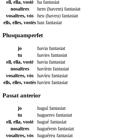
ell, ella, vostè
ha
fantasiat
nosaltres
hem (havem)
fantasiat
vosaltres, vós
heu (haveu)
fantasiat
ells, elles, vostès
han
fantasiat
Plusquamperfet
jo
havia
fantasiat
tu
havies
fantasiat
ell, ella, vostè
havia
fantasiat
nosaltres
havíem
fantasiat
vosaltres, vós
havíeu
fantasiat
ells, elles, vostès
havien
fantasiat
Passat anterior
jo
haguí
fantasiat
tu
hagueres
fantasiat
ell, ella, vostè
hagué
fantasiat
nosaltres
haguérem
fantasiat
vosaltres, vós
haguéreu
fantasiat