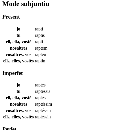
Mode subjuntiu
Present
jo
rapti
tu
raptis
ell, ella, vostè
rapti
nosaltres
raptem
vosaltres, vós
rapteu
ells, elles, vostès
raptin
Imperfet
jo
raptés
tu
raptessis
ell, ella, vostè
raptés
nosaltres
raptéssim
vosaltres, vós
raptéssiu
ells, elles, vostès
raptessin
Perfet