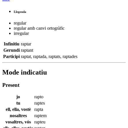
Llegenda
regular
regular amb canvi ortogràfic
irregular
Infinitiu
raptar
Gerundi
raptant
Participi
raptat
,
raptada
,
raptats
,
raptades
Mode indicatiu
Present
jo
rapto
tu
raptes
ell, ella, vostè
rapta
nosaltres
raptem
vosaltres, vós
rapteu