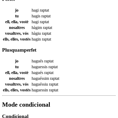
jo
hagi
raptat
tu
hagis
raptat
ell, ella, vostè
hagi
raptat
nosaltres
hàgim
raptat
vosaltres, vós
hàgiu
raptat
ells, elles, vostès
hagin
raptat
Plusquamperfet
jo
hagués
raptat
tu
haguessis
raptat
ell, ella, vostè
hagués
raptat
nosaltres
haguéssim
raptat
vosaltres, vós
haguéssiu
raptat
ells, elles, vostès
haguessin
raptat
Mode condicional
Condicional