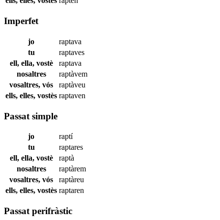
ells, elles, vostès
rapten
Imperfet
jo
raptava
tu
raptaves
ell, ella, vostè
raptava
nosaltres
raptàvem
vosaltres, vós
raptàveu
ells, elles, vostès
raptaven
Passat simple
jo
raptí
tu
raptares
ell, ella, vostè
raptà
nosaltres
raptàrem
vosaltres, vós
raptàreu
ells, elles, vostès
raptaren
Passat perifràstic