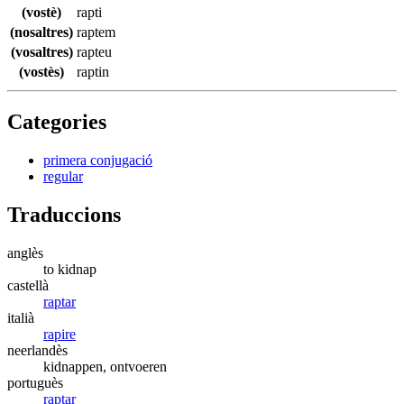
(vostè)
rapti
(nosaltres)
raptem
(vosaltres)
rapteu
(vostès)
raptin
Categories
primera conjugació
regular
Traduccions
anglès
to kidnap
castellà
raptar
italià
rapire
neerlandès
kidnappen, ontvoeren
portuguès
raptar