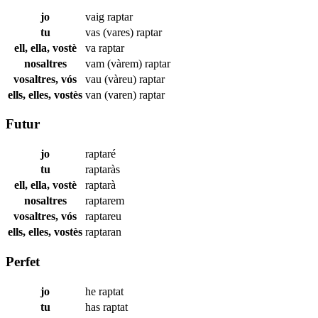
jo
vaig
raptar
tu
vas (vares)
raptar
ell, ella, vostè
va
raptar
nosaltres
vam (vàrem)
raptar
vosaltres, vós
vau (vàreu)
raptar
ells, elles, vostès
van (varen)
raptar
Futur
jo
raptaré
tu
raptaràs
ell, ella, vostè
raptarà
nosaltres
raptarem
vosaltres, vós
raptareu
ells, elles, vostès
raptaran
Perfet
jo
he
raptat
tu
has
raptat