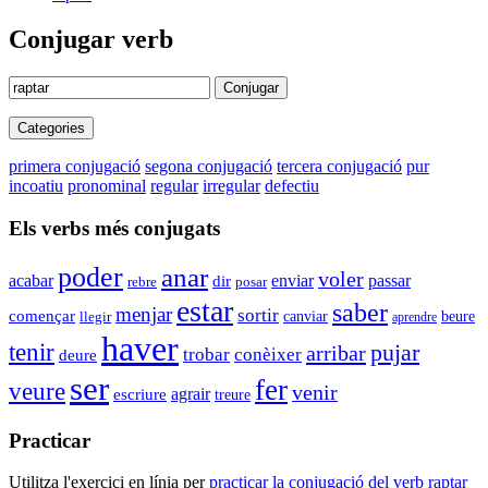
Conjugar verb
Conjugar
Categories
primera conjugació
segona conjugació
tercera conjugació
pur
incoatiu
pronominal
regular
irregular
defectiu
Els verbs més conjugats
poder
anar
voler
enviar
acabar
dir
passar
rebre
posar
estar
saber
menjar
sortir
començar
canviar
beure
llegir
aprendre
haver
tenir
pujar
arribar
trobar
conèixer
deure
ser
fer
veure
venir
agrair
escriure
treure
Practicar
Utilitza l'exercici en línia per
practicar la conjugació del verb
raptar