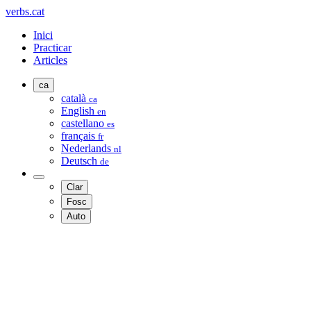
verbs.cat
Inici
Practicar
Articles
ca
català
ca
English
en
castellano
es
français
fr
Nederlands
nl
Deutsch
de
Clar
Fosc
Auto