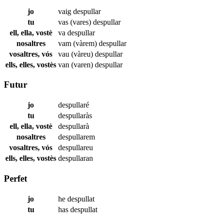
jo
vaig
despullar
tu
vas (vares)
despullar
ell, ella, vostè
va
despullar
nosaltres
vam (vàrem)
despullar
vosaltres, vós
vau (vàreu)
despullar
ells, elles, vostès
van (varen)
despullar
Futur
jo
despullaré
tu
despullaràs
ell, ella, vostè
despullarà
nosaltres
despullarem
vosaltres, vós
despullareu
ells, elles, vostès
despullaran
Perfet
jo
he
despullat
tu
has
despullat