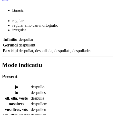
Llegenda
regular
regular amb canvi ortogràfic
irregular
Infinitiu
despullar
Gerundi
despullant
Participi
despullat
,
despullada
,
despullats
,
despullades
Mode indicatiu
Present
jo
despullo
tu
despulles
ell, ella, vostè
despulla
nosaltres
despullem
vosaltres, vós
despulleu