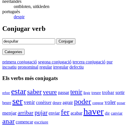
neerlandès
ontbloten, uitkleden
portuguès
despir
Conjugar verb
Conjugar
Categories
primera conjugació
segona conjugació
tercera conjugació
pur
incoatiu
pronominal
regular
irregular
defectiu
Els verbs més conjugats
estar
saber
tenir
veure
trobar
passar
sortir
rebre
treure
llegir
ser
poder
venir
voler
conèixer
agrair
beure
deure
comprar
posar
haver
fer
pujar
arribar
menjar
enviar
acabar
dir
canviar
anar
començar
escriure