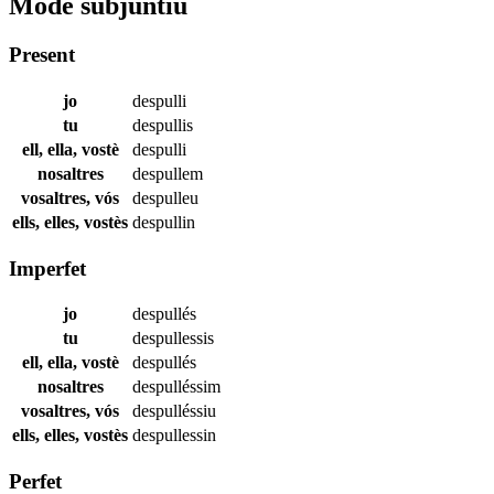
Mode subjuntiu
Present
jo
despulli
tu
despullis
ell, ella, vostè
despulli
nosaltres
despullem
vosaltres, vós
despulleu
ells, elles, vostès
despullin
Imperfet
jo
despullés
tu
despullessis
ell, ella, vostè
despullés
nosaltres
despulléssim
vosaltres, vós
despulléssiu
ells, elles, vostès
despullessin
Perfet