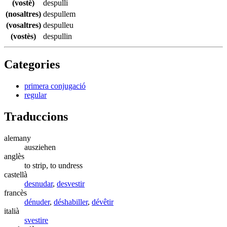
(vostè)
despulli
(nosaltres)
despullem
(vosaltres)
despulleu
(vostès)
despullin
Categories
primera conjugació
regular
Traduccions
alemany
ausziehen
anglès
to strip, to undress
castellà
desnudar
,
desvestir
francès
dénuder
,
déshabiller
,
dévêtir
italià
svestire