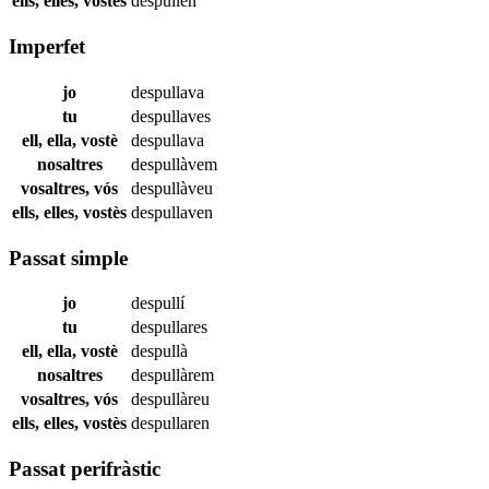
ells, elles, vostès
despullen
Imperfet
jo
despullava
tu
despullaves
ell, ella, vostè
despullava
nosaltres
despullàvem
vosaltres, vós
despullàveu
ells, elles, vostès
despullaven
Passat simple
jo
despullí
tu
despullares
ell, ella, vostè
despullà
nosaltres
despullàrem
vosaltres, vós
despullàreu
ells, elles, vostès
despullaren
Passat perifràstic