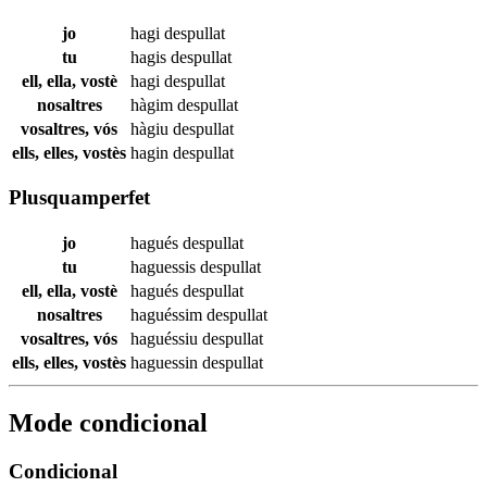
jo
hagi
despullat
tu
hagis
despullat
ell, ella, vostè
hagi
despullat
nosaltres
hàgim
despullat
vosaltres, vós
hàgiu
despullat
ells, elles, vostès
hagin
despullat
Plusquamperfet
jo
hagués
despullat
tu
haguessis
despullat
ell, ella, vostè
hagués
despullat
nosaltres
haguéssim
despullat
vosaltres, vós
haguéssiu
despullat
ells, elles, vostès
haguessin
despullat
Mode condicional
Condicional