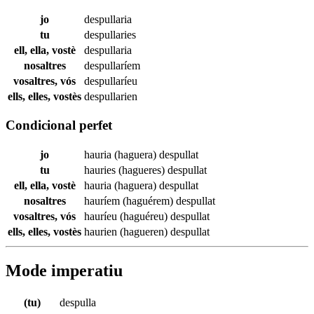
jo
despullaria
tu
despullaries
ell, ella, vostè
despullaria
nosaltres
despullaríem
vosaltres, vós
despullaríeu
ells, elles, vostès
despullarien
Condicional perfet
jo
hauria (haguera)
despullat
tu
hauries (hagueres)
despullat
ell, ella, vostè
hauria (haguera)
despullat
nosaltres
hauríem (haguérem)
despullat
vosaltres, vós
hauríeu (haguéreu)
despullat
ells, elles, vostès
haurien (hagueren)
despullat
Mode imperatiu
(tu)
despulla