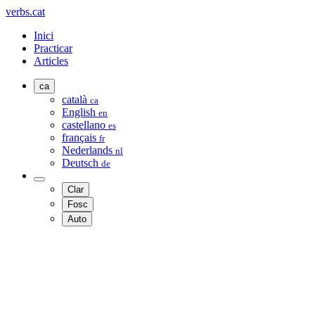
verbs.cat
Inici
Practicar
Articles
ca
català
ca
English
en
castellano
es
français
fr
Nederlands
nl
Deutsch
de
Clar
Fosc
Auto