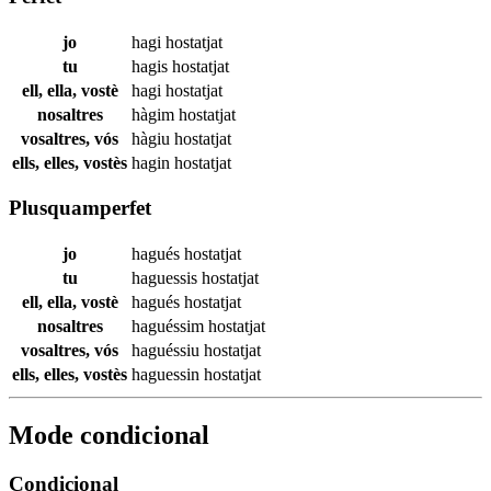
jo
hagi
hostatjat
tu
hagis
hostatjat
ell, ella, vostè
hagi
hostatjat
nosaltres
hàgim
hostatjat
vosaltres, vós
hàgiu
hostatjat
ells, elles, vostès
hagin
hostatjat
Plusquamperfet
jo
hagués
hostatjat
tu
haguessis
hostatjat
ell, ella, vostè
hagués
hostatjat
nosaltres
haguéssim
hostatjat
vosaltres, vós
haguéssiu
hostatjat
ells, elles, vostès
haguessin
hostatjat
Mode condicional
Condicional