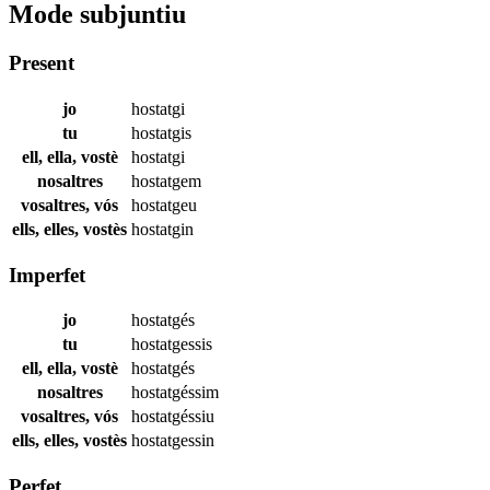
Mode subjuntiu
Present
jo
hostatgi
tu
hostatgis
ell, ella, vostè
hostatgi
nosaltres
hostatgem
vosaltres, vós
hostatgeu
ells, elles, vostès
hostatgin
Imperfet
jo
hostatgés
tu
hostatgessis
ell, ella, vostè
hostatgés
nosaltres
hostatgéssim
vosaltres, vós
hostatgéssiu
ells, elles, vostès
hostatgessin
Perfet