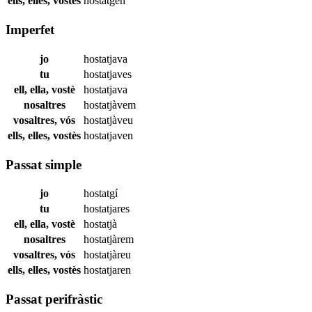
ells, elles, vostès
hostatgen
Imperfet
jo
hostatjava
tu
hostatjaves
ell, ella, vostè
hostatjava
nosaltres
hostatjàvem
vosaltres, vós
hostatjàveu
ells, elles, vostès
hostatjaven
Passat simple
jo
hostatgí
tu
hostatjares
ell, ella, vostè
hostatjà
nosaltres
hostatjàrem
vosaltres, vós
hostatjàreu
ells, elles, vostès
hostatjaren
Passat perifràstic