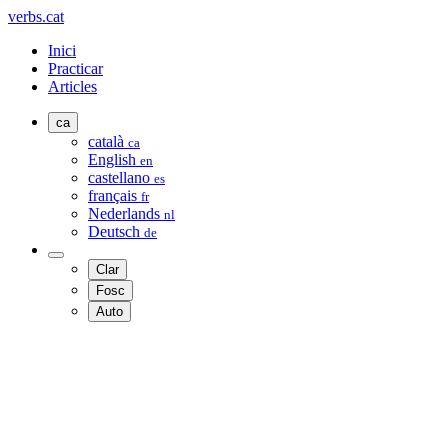
verbs.cat
Inici
Practicar
Articles
ca
català
ca
English
en
castellano
es
français
fr
Nederlands
nl
Deutsch
de
Clar
Fosc
Auto