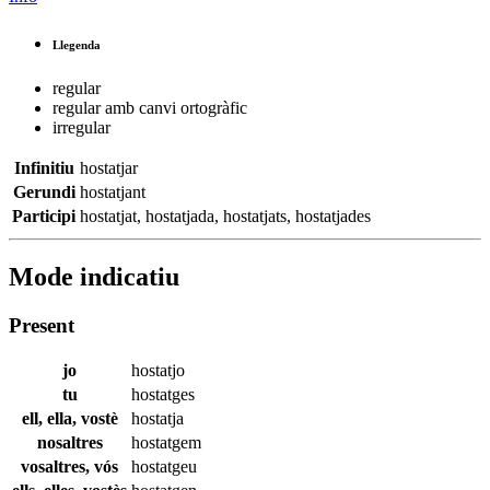
Llegenda
regular
regular amb canvi ortogràfic
irregular
Infinitiu
hostatjar
Gerundi
hostatjant
Participi
hostatjat
,
hostatjada
,
hostatjats
,
hostatjades
Mode indicatiu
Present
jo
hostatjo
tu
hostatges
ell, ella, vostè
hostatja
nosaltres
hostatgem
vosaltres, vós
hostatgeu