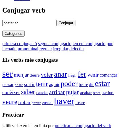
Conjugar verb
Conjugar
Categories
primera conjugació
segona conjugació
tercera conjugació
pur
incoatiu
pronominal
regular
irregular
defectiu
Els verbs més conjugats
ser
fer
anar
voler
menjar
venir
començar
deure
llegir
estar
poder
tenir
sortir
passar
agrair
dir
beure
posar
saber
pujar
arribar
conèixer
acabar
canviar
escriure
rebre
haver
veure
trobar
enviar
treure
provar
Practicar
Utilitza l'exercici en línia per
practicar la conjugació del verb