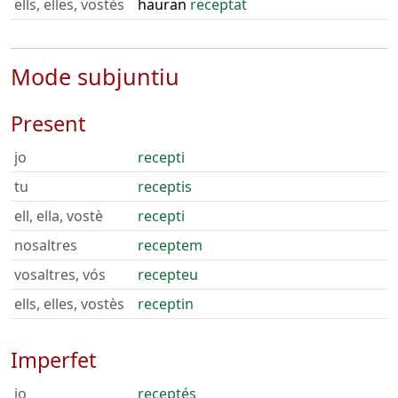
ells, elles, vostès
hauran
receptat
Mode subjuntiu
Present
jo
recepti
tu
receptis
ell, ella, vostè
recepti
nosaltres
receptem
vosaltres, vós
recepteu
ells, elles, vostès
receptin
Imperfet
jo
receptés