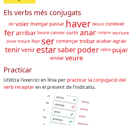
Els verbs més conjugats
haver
voler
menjar
conèixer
passar
dir
deure
fer
anar
arribar
sortir
beure
canviar
escriure
comprar
ser
trobar
agrair
començar
acabar
treure
posar
llegir
estar
poder
tenir
saber
pujar
venir
rebre
veure
enviar
Practicar
Utilitza l'exercici en línia per
practicar la conjugació del
verb
receptar
en el present de l'indicatiu.