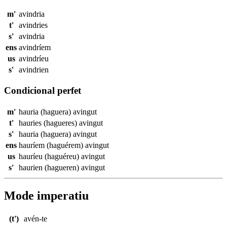
m'
avindria
t'
avindries
s'
avindria
ens
avindríem
us
avindríeu
s'
avindrien
Condicional perfet
m'
hauria (haguera)
avingut
t'
hauries (hagueres)
avingut
s'
hauria (haguera)
avingut
ens
hauríem (haguérem)
avingut
us
hauríeu (haguéreu)
avingut
s'
haurien (hagueren)
avingut
Mode imperatiu
(t')
avén-te