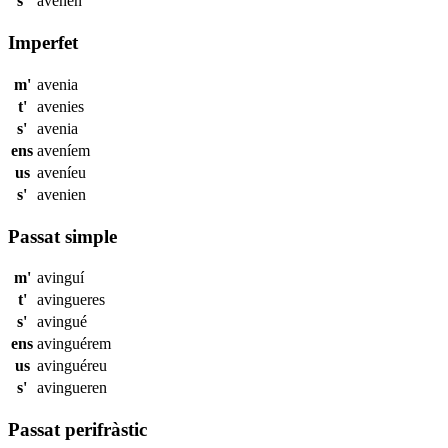
s'
avenen
Imperfet
m'
avenia
t'
avenies
s'
avenia
ens
aveníem
us
aveníeu
s'
avenien
Passat simple
m'
avinguí
t'
avingueres
s'
avingué
ens
avinguérem
us
avinguéreu
s'
avingueren
Passat perifràstic