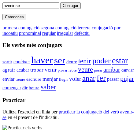
Conjugar
Categories
primera conjugació
segona conjugació
tercera conjugació
pur
incoatiu
pronominal
regular
irregular
defectiu
Els verbs més conjugats
haver
ser
estar
poder
tenir
conèixer
sortir
deure
veure
arribar
venir
agrair
trobar
acabar
rebre
canviar
provar
posar
fer
anar
pujar
voler
menjar
enviar
passar
escriure
treure
llegir
saber
començar
dir
beure
Practicar
Utilitza l'exercici en línia per
practicar la conjugació del verb
avenir-
se
en el present de l'indicatiu.