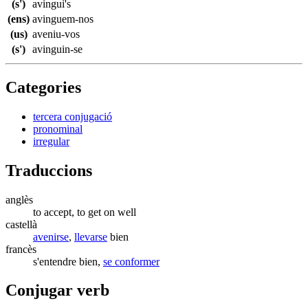
(s')
avingui's
(ens)
avinguem-nos
(us)
aveniu-vos
(s')
avinguin-se
Categories
tercera conjugació
pronominal
irregular
Traduccions
anglès
to accept, to get on well
castellà
avenirse
,
llevarse
bien
francès
s'entendre bien,
se conformer
Conjugar verb