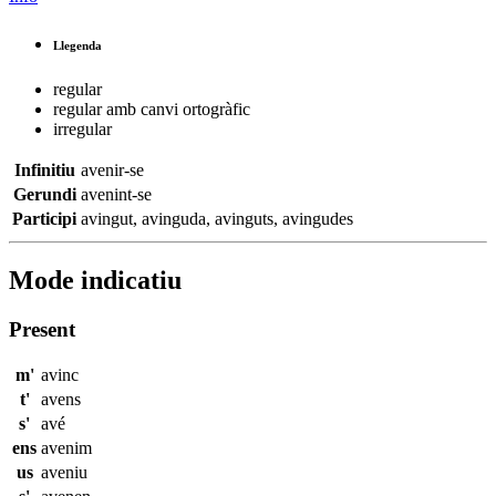
Llegenda
regular
regular amb canvi ortogràfic
irregular
Infinitiu
avenir-se
Gerundi
avenint-se
Participi
avingut
,
avinguda
,
avinguts
,
avingudes
Mode indicatiu
Present
m'
avinc
t'
avens
s'
avé
ens
avenim
us
aveniu