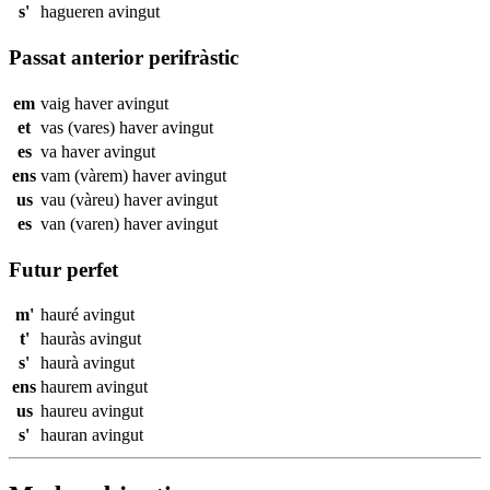
s'
hagueren
avingut
Passat anterior perifràstic
em
vaig haver
avingut
et
vas (vares) haver
avingut
es
va haver
avingut
ens
vam (vàrem) haver
avingut
us
vau (vàreu) haver
avingut
es
van (varen) haver
avingut
Futur perfet
m'
hauré
avingut
t'
hauràs
avingut
s'
haurà
avingut
ens
haurem
avingut
us
haureu
avingut
s'
hauran
avingut