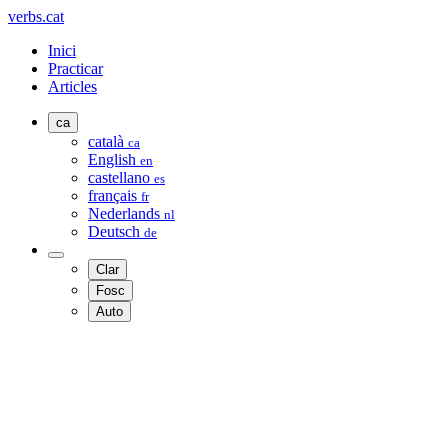
verbs.cat
Inici
Practicar
Articles
ca
català
ca
English
en
castellano
es
français
fr
Nederlands
nl
Deutsch
de
Clar
Fosc
Auto