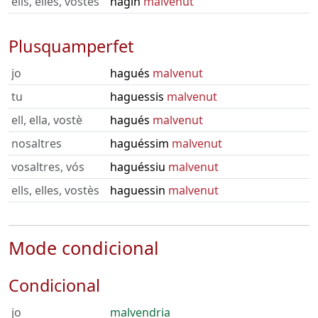
ells, elles, vostès
hagin
malvenut
Plusquamperfet
jo
hagués
malvenut
tu
haguessis
malvenut
ell, ella, vostè
hagués
malvenut
nosaltres
haguéssim
malvenut
vosaltres, vós
haguéssiu
malvenut
ells, elles, vostès
haguessin
malvenut
Mode condicional
Condicional
jo
malvendria