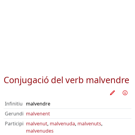
Conjugació del verb
malvendre
Practica
Inf
Infinitiu
malvendre
Gerundi
malvenent
Participi
malvenut
,
malvenuda
,
malvenuts
,
malvenudes