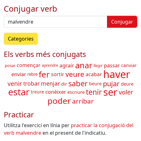
Conjugar verb
Conjugar
Categories
Els verbs més conjugats
anar
agrair
començar
passar
canviar
posar
aprendre
llegir
haver
fer
veure
enviar
acabar
sortir
rebre
saber
pujar
venir
trobar
menjar
dir
beure
deure
ser
estar
tenir
voler
conèixer
treure
escriure
poder
arribar
Practicar
Utilitza l'exercici en línia per
practicar la conjugació del
verb
malvendre
en el present de l'indicatiu.