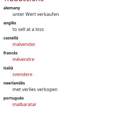
alemany
unter Wert verkaufen
anglès
to sell at a loss
castellà
malvender
francès
mévendre
italià
svendere
neerlandès
met verlies verkopen
portuguès
malbaratar