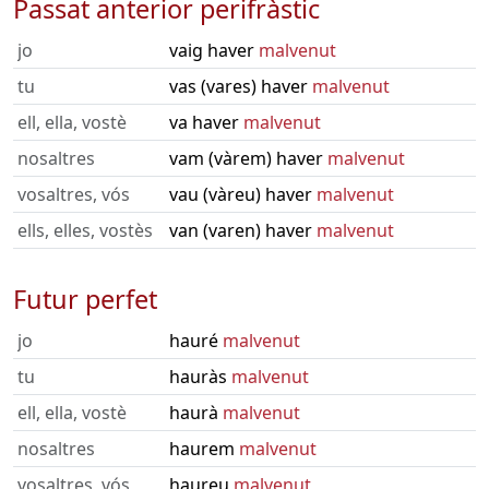
Passat anterior perifràstic
jo
vaig haver
malvenut
tu
vas (vares) haver
malvenut
ell, ella, vostè
va haver
malvenut
nosaltres
vam (vàrem) haver
malvenut
vosaltres, vós
vau (vàreu) haver
malvenut
ells, elles, vostès
van (varen) haver
malvenut
Futur perfet
jo
hauré
malvenut
tu
hauràs
malvenut
ell, ella, vostè
haurà
malvenut
nosaltres
haurem
malvenut
vosaltres, vós
haureu
malvenut