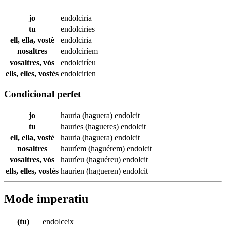
jo
endolciria
tu
endolciries
ell, ella, vostè
endolciria
nosaltres
endolciríem
vosaltres, vós
endolciríeu
ells, elles, vostès
endolcirien
Condicional perfet
jo
hauria (haguera)
endolcit
tu
hauries (hagueres)
endolcit
ell, ella, vostè
hauria (haguera)
endolcit
nosaltres
hauríem (haguérem)
endolcit
vosaltres, vós
hauríeu (haguéreu)
endolcit
ells, elles, vostès
haurien (hagueren)
endolcit
Mode imperatiu
(tu)
endolceix