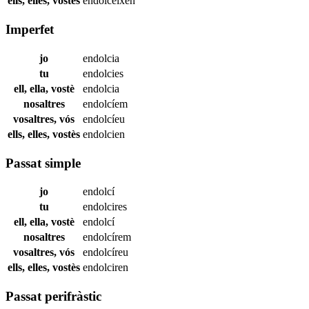
ells, elles, vostès
endolceixen
Imperfet
jo
endolcia
tu
endolcies
ell, ella, vostè
endolcia
nosaltres
endolcíem
vosaltres, vós
endolcíeu
ells, elles, vostès
endolcien
Passat simple
jo
endolcí
tu
endolcires
ell, ella, vostè
endolcí
nosaltres
endolcírem
vosaltres, vós
endolcíreu
ells, elles, vostès
endolciren
Passat perifràstic