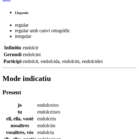
Llegenda
regular
regular amb canvi ortogràfic
irregular
Infinitiu
endolcir
Gerundi
endolcint
Participi
endolcit
,
endolcida
,
endolcits
,
endolcides
Mode indicatiu
Present
jo
endolceixo
tu
endolceixes
ell, ella, vostè
endolceix
nosaltres
endolcim
vosaltres, vós
endolciu