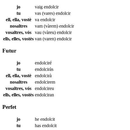
jo
vaig
endolcir
tu
vas (vares)
endolcir
ell, ella, vostè
va
endolcir
nosaltres
vam (vàrem)
endolcir
vosaltres, vós
vau (vàreu)
endolcir
ells, elles, vostès
van (varen)
endolcir
Futur
jo
endolciré
tu
endolciràs
ell, ella, vostè
endolcirà
nosaltres
endolcirem
vosaltres, vós
endolcireu
ells, elles, vostès
endolciran
Perfet
jo
he
endolcit
tu
has
endolcit