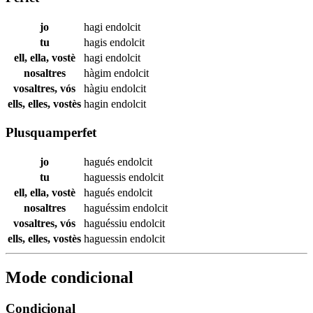
jo
hagi
endolcit
tu
hagis
endolcit
ell, ella, vostè
hagi
endolcit
nosaltres
hàgim
endolcit
vosaltres, vós
hàgiu
endolcit
ells, elles, vostès
hagin
endolcit
Plusquamperfet
jo
hagués
endolcit
tu
haguessis
endolcit
ell, ella, vostè
hagués
endolcit
nosaltres
haguéssim
endolcit
vosaltres, vós
haguéssiu
endolcit
ells, elles, vostès
haguessin
endolcit
Mode condicional
Condicional