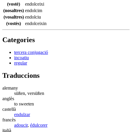
(vostè)
endolceixi
(nosaltres)
endolcim
(vosaltres)
endolciu
(vostès)
endolceixin
Categories
tercera conjugació
incoatiu
regular
Traduccions
alemany
süßen, versüßen
anglès
to sweeten
castellà
endulzar
francès
adoucir
,
édulcorer
italià