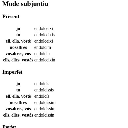
Mode subjuntiu
Present
jo
endolceixi
tu
endolceixis
ell, ella, vostè
endolceixi
nosaltres
endolcim
vosaltres, vós
endolciu
ells, elles, vostès
endolceixin
Imperfet
jo
endolcís
tu
endolcissis
ell, ella, vostè
endolcís
nosaltres
endolcíssim
vosaltres, vós
endolcíssiu
ells, elles, vostès
endolcissin
Perfet