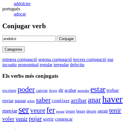
addolcire
portuguès
adoçar
Conjugar verb
Conjugar
Categories
primera conjugació
segona conjugació
tercera conjugació
pur
incoatiu
pronominal
regular
irregular
defectiu
Els verbs més conjugats
estar
poder
trobar
dir
acabar
escriure
canviar
llegir
aprendre
haver
anar
saber
arribar
enviar
conèixer
passar
rebre
ser
fer
tenir
veure
menjar
agrair
beure
deure
posar
treure
pujar
voler
venir
sortir
començar