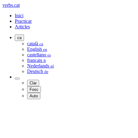
verbs.cat
Inici
Practicar
Articles
ca
català
ca
English
en
castellano
es
français
fr
Nederlands
nl
Deutsch
de
Clar
Fosc
Auto