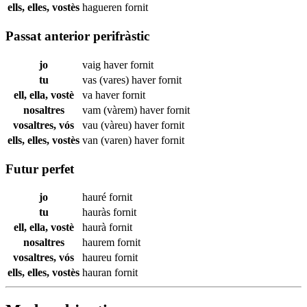
ells, elles, vostès
hagueren
fornit
Passat anterior perifràstic
jo
vaig haver
fornit
tu
vas (vares) haver
fornit
ell, ella, vostè
va haver
fornit
nosaltres
vam (vàrem) haver
fornit
vosaltres, vós
vau (vàreu) haver
fornit
ells, elles, vostès
van (varen) haver
fornit
Futur perfet
jo
hauré
fornit
tu
hauràs
fornit
ell, ella, vostè
haurà
fornit
nosaltres
haurem
fornit
vosaltres, vós
haureu
fornit
ells, elles, vostès
hauran
fornit