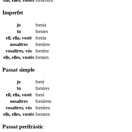
ells, elles, vostès
forneixen
Imperfet
jo
fornia
tu
fornies
ell, ella, vostè
fornia
nosaltres
forníem
vosaltres, vós
forníeu
ells, elles, vostès
fornien
Passat simple
jo
forní
tu
fornires
ell, ella, vostè
forní
nosaltres
fornírem
vosaltres, vós
forníreu
ells, elles, vostès
forniren
Passat perifràstic