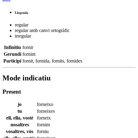
Llegenda
regular
regular amb canvi ortogràfic
irregular
Infinitiu
fornir
Gerundi
fornint
Participi
fornit
,
fornida
,
fornits
,
fornides
Mode indicatiu
Present
jo
forneixo
tu
forneixes
ell, ella, vostè
forneix
nosaltres
fornim
vosaltres, vós
forniu