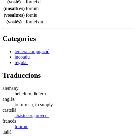
(vostè)
forneixi
(nosaltres)
fornim
(vosaltres)
forniu
(vostès)
forneixin
Categories
tercera conjugació
incoatiu
regular
Traduccions
alemany
beliefern, liefern
anglès
to furnish, to supply
castellà
abastecer
,
proveer
francès
fournir
italià