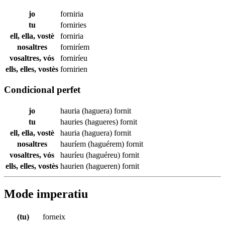
jo
forniria
tu
forniries
ell, ella, vostè
forniria
nosaltres
forniríem
vosaltres, vós
forniríeu
ells, elles, vostès
fornirien
Condicional perfet
jo
hauria (haguera)
fornit
tu
hauries (hagueres)
fornit
ell, ella, vostè
hauria (haguera)
fornit
nosaltres
hauríem (haguérem)
fornit
vosaltres, vós
hauríeu (haguéreu)
fornit
ells, elles, vostès
haurien (hagueren)
fornit
Mode imperatiu
(tu)
forneix