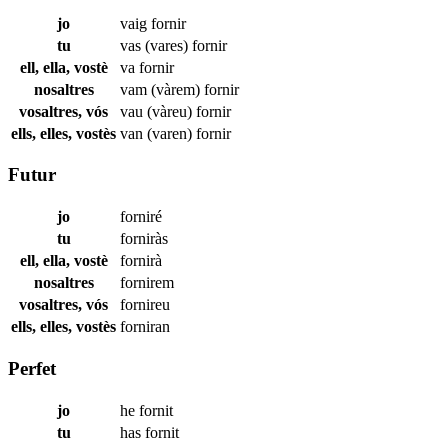
jo
vaig
fornir
tu
vas (vares)
fornir
ell, ella, vostè
va
fornir
nosaltres
vam (vàrem)
fornir
vosaltres, vós
vau (vàreu)
fornir
ells, elles, vostès
van (varen)
fornir
Futur
jo
forniré
tu
forniràs
ell, ella, vostè
fornirà
nosaltres
fornirem
vosaltres, vós
fornireu
ells, elles, vostès
forniran
Perfet
jo
he
fornit
tu
has
fornit