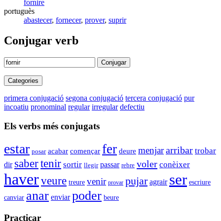
fornire
portuguès
abastecer
,
fornecer
,
prover
,
suprir
Conjugar verb
Conjugar
Categories
primera conjugació
segona conjugació
tercera conjugació
pur
incoatiu
pronominal
regular
irregular
defectiu
Els verbs més conjugats
estar
fer
arribar
menjar
trobar
acabar
començar
deure
posar
saber
tenir
voler
sortir
conèixer
dir
passar
llegir
rebre
haver
ser
veure
pujar
venir
agrair
escriure
treure
provar
anar
poder
enviar
canviar
beure
Practicar