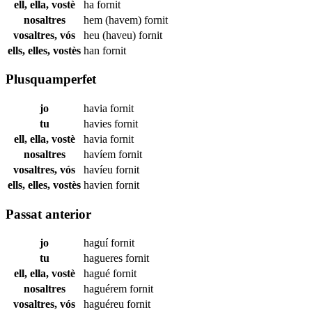
ell, ella, vostè
ha
fornit
nosaltres
hem (havem)
fornit
vosaltres, vós
heu (haveu)
fornit
ells, elles, vostès
han
fornit
Plusquamperfet
jo
havia
fornit
tu
havies
fornit
ell, ella, vostè
havia
fornit
nosaltres
havíem
fornit
vosaltres, vós
havíeu
fornit
ells, elles, vostès
havien
fornit
Passat anterior
jo
haguí
fornit
tu
hagueres
fornit
ell, ella, vostè
hagué
fornit
nosaltres
haguérem
fornit
vosaltres, vós
haguéreu
fornit