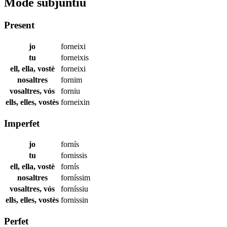
Mode subjuntiu
Present
jo
forneixi
tu
forneixis
ell, ella, vostè
forneixi
nosaltres
fornim
vosaltres, vós
forniu
ells, elles, vostès
forneixin
Imperfet
jo
fornís
tu
fornissis
ell, ella, vostè
fornís
nosaltres
forníssim
vosaltres, vós
forníssiu
ells, elles, vostès
fornissin
Perfet