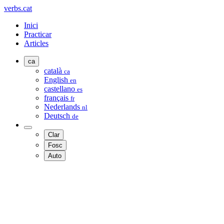
verbs.cat
Inici
Practicar
Articles
ca
català
ca
English
en
castellano
es
français
fr
Nederlands
nl
Deutsch
de
Clar
Fosc
Auto