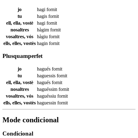
jo
hagi
fornit
tu
hagis
fornit
ell, ella, vostè
hagi
fornit
nosaltres
hàgim
fornit
vosaltres, vós
hàgiu
fornit
ells, elles, vostès
hagin
fornit
Plusquamperfet
jo
hagués
fornit
tu
haguessis
fornit
ell, ella, vostè
hagués
fornit
nosaltres
haguéssim
fornit
vosaltres, vós
haguéssiu
fornit
ells, elles, vostès
haguessin
fornit
Mode condicional
Condicional