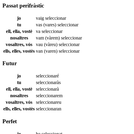
Passat perifràstic
jo
vaig
seleccionar
tu
vas (vares)
seleccionar
ell, ella, vostè
va
seleccionar
nosaltres
vam (vàrem)
seleccionar
vosaltres, vós
vau (vàreu)
seleccionar
ells, elles, vostès
van (varen)
seleccionar
Futur
jo
seleccionaré
tu
seleccionaràs
ell, ella, vostè
seleccionarà
nosaltres
seleccionarem
vosaltres, vós
seleccionareu
ells, elles, vostès
seleccionaran
Perfet
jo
he
seleccionat