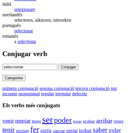
italià
selezionare
neerlandès
selecteren, uikiezen, uitzoeken
portuguès
selecionar
romanès
a
selecționa
Conjugar verb
Conjugar
Categories
primera conjugació
segona conjugació
tercera conjugació
pur
incoatiu
pronominal
regular
irregular
defectiu
Els verbs més conjugats
ser
poder
arribar
venir
menjar
acabar
beure
posar
treure
fer
tenir
saber
voler
sortir
enviar
trobar
escriure
canviar