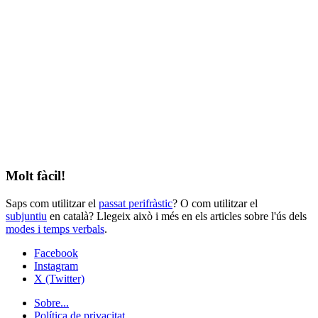
Molt fàcil!
Saps com utilitzar el
passat perifràstic
? O com utilitzar el
subjuntiu
en català? Llegeix això i més en els articles sobre l'ús dels
modes i temps verbals
.
Facebook
Instagram
X (Twitter)
Sobre...
Política de privacitat