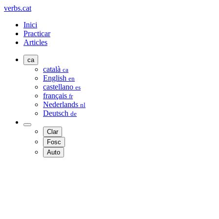
verbs.cat
Inici
Practicar
Articles
ca
català
ca
English
en
castellano
es
français
fr
Nederlands
nl
Deutsch
de
Clar
Fosc
Auto