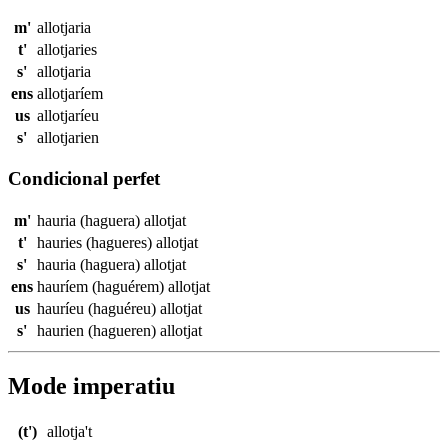
m'
allotjaria
t'
allotjaries
s'
allotjaria
ens
allotjaríem
us
allotjaríeu
s'
allotjarien
Condicional perfet
m'
hauria (haguera)
allotjat
t'
hauries (hagueres)
allotjat
s'
hauria (haguera)
allotjat
ens
hauríem (haguérem)
allotjat
us
hauríeu (haguéreu)
allotjat
s'
haurien (hagueren)
allotjat
Mode imperatiu
(t')
allotja't