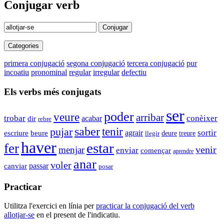
Conjugar verb
Conjugar
Categories
primera conjugació
segona conjugació
tercera conjugació
pur
incoatiu
pronominal
regular
irregular
defectiu
Els verbs més conjugats
ser
poder
veure
arribar
trobar
conèixer
dir
acabar
rebre
saber
tenir
pujar
agrair
sortir
escriure
beure
deure
llegir
treure
haver
estar
fer
venir
menjar
enviar
començar
aprendre
anar
voler
passar
canviar
posar
Practicar
Utilitza l'exercici en línia per
practicar la conjugació del verb
allotjar-se
en el present de l'indicatiu.