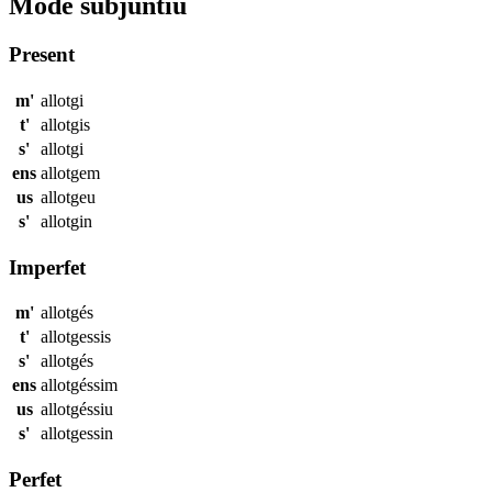
Mode subjuntiu
Present
m'
allotgi
t'
allotgis
s'
allotgi
ens
allotgem
us
allotgeu
s'
allotgin
Imperfet
m'
allotgés
t'
allotgessis
s'
allotgés
ens
allotgéssim
us
allotgéssiu
s'
allotgessin
Perfet