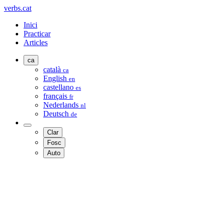
verbs.cat
Inici
Practicar
Articles
ca
català
ca
English
en
castellano
es
français
fr
Nederlands
nl
Deutsch
de
Clar
Fosc
Auto