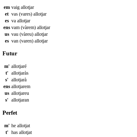
em
vaig
allotjar
et
vas (vares)
allotjar
es
va
allotjar
ens
vam (vàrem)
allotjar
us
vau (vàreu)
allotjar
es
van (varen)
allotjar
Futur
m'
allotjaré
t'
allotjaràs
s'
allotjarà
ens
allotjarem
us
allotjareu
s'
allotjaran
Perfet
m'
he
allotjat
t'
has
allotjat