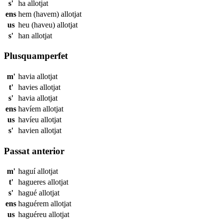
s'
ha
allotjat
ens
hem (havem)
allotjat
us
heu (haveu)
allotjat
s'
han
allotjat
Plusquamperfet
m'
havia
allotjat
t'
havies
allotjat
s'
havia
allotjat
ens
havíem
allotjat
us
havíeu
allotjat
s'
havien
allotjat
Passat anterior
m'
haguí
allotjat
t'
hagueres
allotjat
s'
hagué
allotjat
ens
haguérem
allotjat
us
haguéreu
allotjat