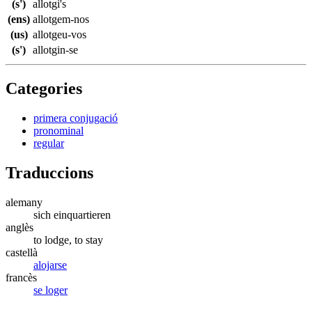
(s')
allotgi's
(ens)
allotgem-nos
(us)
allotgeu-vos
(s')
allotgin-se
Categories
primera conjugació
pronominal
regular
Traduccions
alemany
sich einquartieren
anglès
to lodge, to stay
castellà
alojarse
francès
se loger