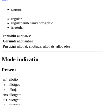
Llegenda
regular
regular amb canvi ortogràfic
irregular
Infinitiu
allotjar-se
Gerundi
allotjant-se
Participi
allotjat
,
allotjada
,
allotjats
,
allotjades
Mode indicatiu
Present
m'
allotjo
t'
allotges
s'
allotja
ens
allotgem
us
allotgeu