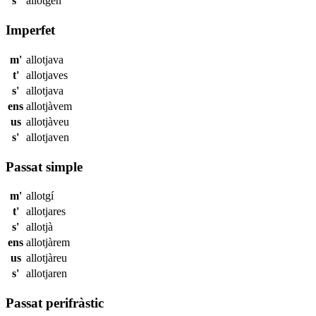
s'
allotgen
Imperfet
m'
allotjava
t'
allotjaves
s'
allotjava
ens
allotjàvem
us
allotjàveu
s'
allotjaven
Passat simple
m'
allotgí
t'
allotjares
s'
allotjà
ens
allotjàrem
us
allotjàreu
s'
allotjaren
Passat perifràstic