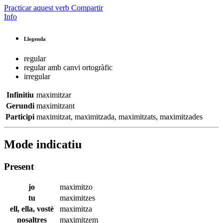
Practicar aquest verb
Compartir
Info
Llegenda
regular
regular amb canvi ortogràfic
irregular
Infinitiu
maximitzar
Gerundi
maximitzant
Participi
maximitzat
,
maximitzada
,
maximitzats
,
maximitzades
Mode indicatiu
Present
jo
maximitzo
tu
maximitzes
ell, ella, vostè
maximitza
nosaltres
maximitzem