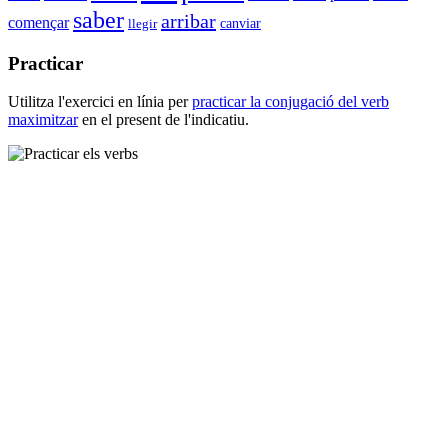
saber
arribar
començar
canviar
llegir
Practicar
Utilitza l'exercici en línia per
practicar la conjugació del verb
maximitzar
en el present de l'indicatiu.