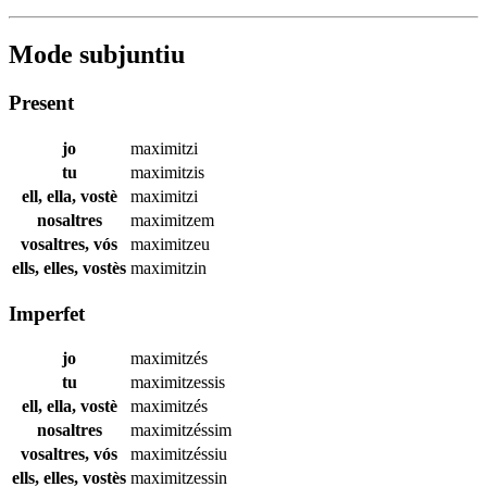
Mode subjuntiu
Present
jo
maximitzi
tu
maximitzis
ell, ella, vostè
maximitzi
nosaltres
maximitzem
vosaltres, vós
maximitzeu
ells, elles, vostès
maximitzin
Imperfet
jo
maximitzés
tu
maximitzessis
ell, ella, vostè
maximitzés
nosaltres
maximitzéssim
vosaltres, vós
maximitzéssiu
ells, elles, vostès
maximitzessin