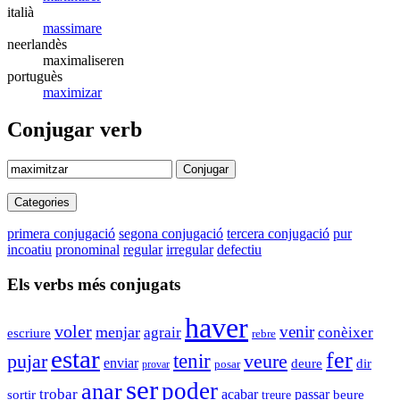
italià
massimare
neerlandès
maximaliseren
portuguès
maximizar
Conjugar verb
Conjugar
Categories
primera conjugació
segona conjugació
tercera conjugació
pur
incoatiu
pronominal
regular
irregular
defectiu
Els verbs més conjugats
haver
voler
venir
menjar
agrair
conèixer
escriure
rebre
estar
fer
tenir
pujar
veure
enviar
deure
dir
provar
posar
ser
poder
anar
trobar
sortir
acabar
passar
beure
treure