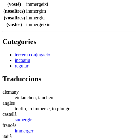
(vostè)
immergeixi
(nosaltres)
immergim
(vosaltres)
immergiu
(vostès)
immergeixin
Categories
tercera conjugació
incoatiu
regular
Traduccions
alemany
eintauchen, tauchen
anglès
to dip, to immerse, to plunge
castellà
sumergir
francès
immerger
italià