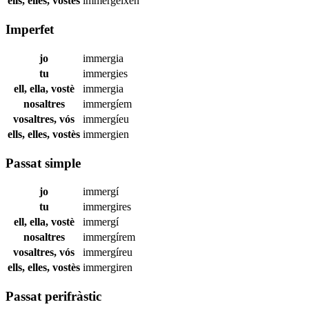
ells, elles, vostès
immergeixen
Imperfet
jo
immergia
tu
immergies
ell, ella, vostè
immergia
nosaltres
immergíem
vosaltres, vós
immergíeu
ells, elles, vostès
immergien
Passat simple
jo
immergí
tu
immergires
ell, ella, vostè
immergí
nosaltres
immergírem
vosaltres, vós
immergíreu
ells, elles, vostès
immergiren
Passat perifràstic