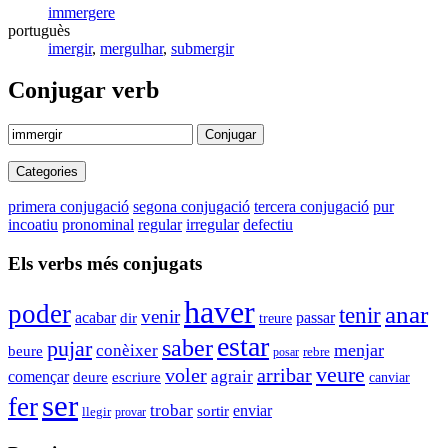
immergere
portuguès
imergir
,
mergulhar
,
submergir
Conjugar verb
Conjugar
Categories
primera conjugació
segona conjugació
tercera conjugació
pur
incoatiu
pronominal
regular
irregular
defectiu
Els verbs més conjugats
haver
poder
anar
tenir
venir
acabar
passar
dir
treure
estar
saber
pujar
menjar
conèixer
beure
rebre
posar
veure
arribar
voler
començar
agrair
deure
escriure
canviar
ser
fer
trobar
enviar
sortir
llegir
provar