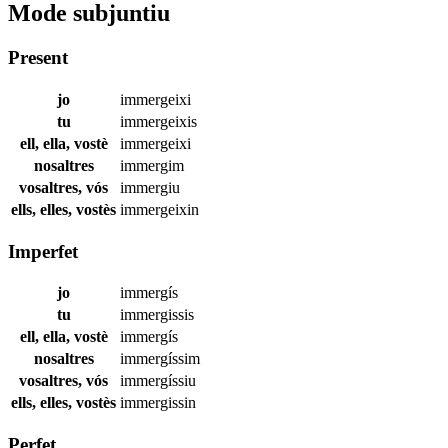
Mode subjuntiu
Present
jo
immergeixi
tu
immergeixis
ell, ella, vostè
immergeixi
nosaltres
immergim
vosaltres, vós
immergiu
ells, elles, vostès
immergeixin
Imperfet
jo
immergís
tu
immergissis
ell, ella, vostè
immergís
nosaltres
immergíssim
vosaltres, vós
immergíssiu
ells, elles, vostès
immergissin
Perfet