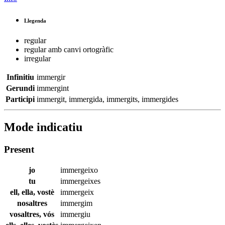
Llegenda
regular
regular amb canvi ortogràfic
irregular
Infinitiu
immergir
Gerundi
immergint
Participi
immergit
,
immergida
,
immergits
,
immergides
Mode indicatiu
Present
jo
immergeixo
tu
immergeixes
ell, ella, vostè
immergeix
nosaltres
immergim
vosaltres, vós
immergiu