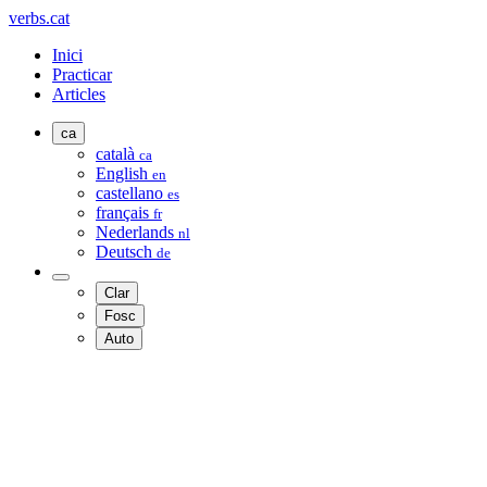
verbs.cat
Inici
Practicar
Articles
ca
català
ca
English
en
castellano
es
français
fr
Nederlands
nl
Deutsch
de
Clar
Fosc
Auto