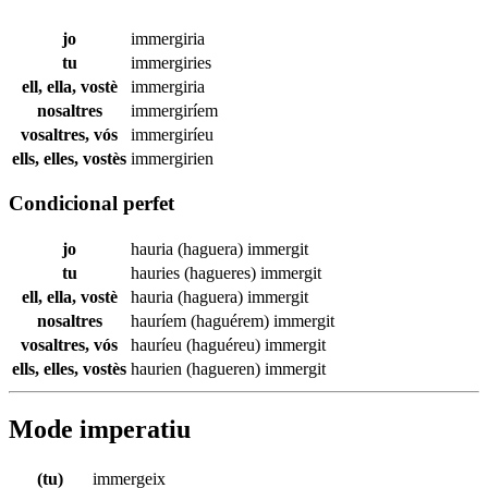
jo
immergiria
tu
immergiries
ell, ella, vostè
immergiria
nosaltres
immergiríem
vosaltres, vós
immergiríeu
ells, elles, vostès
immergirien
Condicional perfet
jo
hauria (haguera)
immergit
tu
hauries (hagueres)
immergit
ell, ella, vostè
hauria (haguera)
immergit
nosaltres
hauríem (haguérem)
immergit
vosaltres, vós
hauríeu (haguéreu)
immergit
ells, elles, vostès
haurien (hagueren)
immergit
Mode imperatiu
(tu)
immergeix