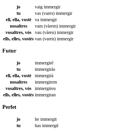
jo
vaig
immergir
tu
vas (vares)
immergir
ell, ella, vostè
va
immergir
nosaltres
vam (vàrem)
immergir
vosaltres, vós
vau (vàreu)
immergir
ells, elles, vostès
van (varen)
immergir
Futur
jo
immergiré
tu
immergiràs
ell, ella, vostè
immergirà
nosaltres
immergirem
vosaltres, vós
immergireu
ells, elles, vostès
immergiran
Perfet
jo
he
immergit
tu
has
immergit