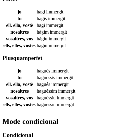
jo
hagi
immergit
tu
hagis
immergit
ell, ella, vostè
hagi
immergit
nosaltres
hàgim
immergit
vosaltres, vós
hàgiu
immergit
ells, elles, vostès
hagin
immergit
Plusquamperfet
jo
hagués
immergit
tu
haguessis
immergit
ell, ella, vostè
hagués
immergit
nosaltres
haguéssim
immergit
vosaltres, vós
haguéssiu
immergit
ells, elles, vostès
haguessin
immergit
Mode condicional
Condicional