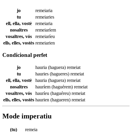
jo
remeiaria
tu
remeiaries
ell, ella, vostè
remeiaria
nosaltres
remeiaríem
vosaltres, vós
remeiaríeu
ells, elles, vostès
remeiarien
Condicional perfet
jo
hauria (haguera)
remeiat
tu
hauries (hagueres)
remeiat
ell, ella, vostè
hauria (haguera)
remeiat
nosaltres
hauríem (haguérem)
remeiat
vosaltres, vós
hauríeu (haguéreu)
remeiat
ells, elles, vostès
haurien (hagueren)
remeiat
Mode imperatiu
(tu)
remeia