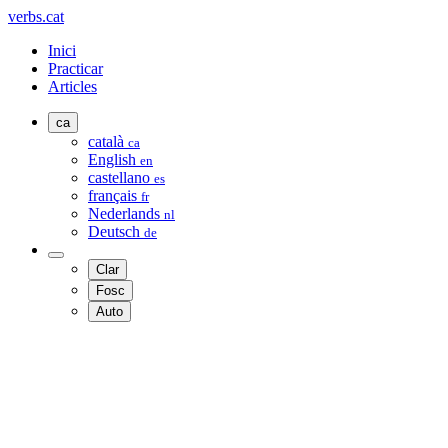
verbs.cat
Inici
Practicar
Articles
ca
català
ca
English
en
castellano
es
français
fr
Nederlands
nl
Deutsch
de
Clar
Fosc
Auto