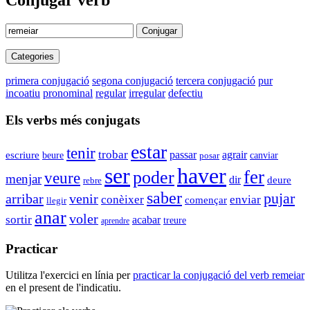
Conjugar verb
Conjugar
Categories
primera conjugació
segona conjugació
tercera conjugació
pur
incoatiu
pronominal
regular
irregular
defectiu
Els verbs més conjugats
estar
tenir
trobar
agrair
passar
escriure
beure
canviar
posar
haver
ser
fer
poder
veure
menjar
dir
deure
rebre
saber
pujar
arribar
venir
conèixer
enviar
començar
llegir
anar
voler
sortir
acabar
treure
aprendre
Practicar
Utilitza l'exercici en línia per
practicar la conjugació del verb
remeiar
en el present de l'indicatiu.