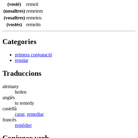
(vostè)
remeiï
(nosaltres)
remeiem
(vosaltres)
remeieu
(vostès)
remeiïn
Categories
primera conjugació
regular
Traduccions
alemany
heilen
anglès
to remedy
castellà
curar
,
remediar
francès
remédier