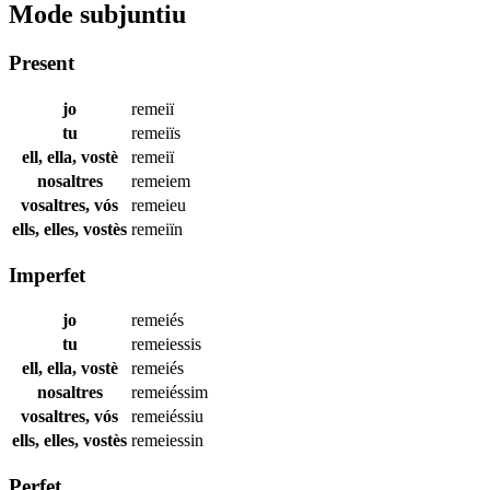
Mode subjuntiu
Present
jo
remeiï
tu
remeiïs
ell, ella, vostè
remeiï
nosaltres
remeiem
vosaltres, vós
remeieu
ells, elles, vostès
remeiïn
Imperfet
jo
remeiés
tu
remeiessis
ell, ella, vostè
remeiés
nosaltres
remeiéssim
vosaltres, vós
remeiéssiu
ells, elles, vostès
remeiessin
Perfet