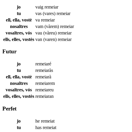
jo
vaig
remeiar
tu
vas (vares)
remeiar
ell, ella, vostè
va
remeiar
nosaltres
vam (vàrem)
remeiar
vosaltres, vós
vau (vàreu)
remeiar
ells, elles, vostès
van (varen)
remeiar
Futur
jo
remeiaré
tu
remeiaràs
ell, ella, vostè
remeiarà
nosaltres
remeiarem
vosaltres, vós
remeiareu
ells, elles, vostès
remeiaran
Perfet
jo
he
remeiat
tu
has
remeiat