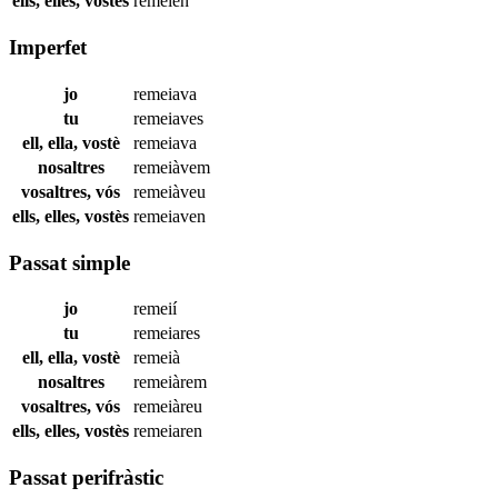
ells, elles, vostès
remeien
Imperfet
jo
remeiava
tu
remeiaves
ell, ella, vostè
remeiava
nosaltres
remeiàvem
vosaltres, vós
remeiàveu
ells, elles, vostès
remeiaven
Passat simple
jo
remeií
tu
remeiares
ell, ella, vostè
remeià
nosaltres
remeiàrem
vosaltres, vós
remeiàreu
ells, elles, vostès
remeiaren
Passat perifràstic