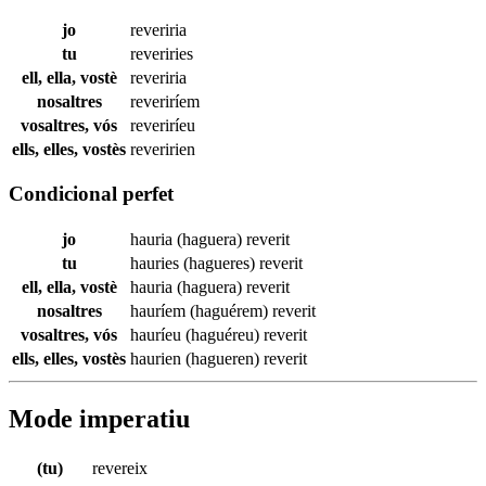
jo
reveriria
tu
reveriries
ell, ella, vostè
reveriria
nosaltres
reveriríem
vosaltres, vós
reveriríeu
ells, elles, vostès
reveririen
Condicional perfet
jo
hauria (haguera)
reverit
tu
hauries (hagueres)
reverit
ell, ella, vostè
hauria (haguera)
reverit
nosaltres
hauríem (haguérem)
reverit
vosaltres, vós
hauríeu (haguéreu)
reverit
ells, elles, vostès
haurien (hagueren)
reverit
Mode imperatiu
(tu)
revereix