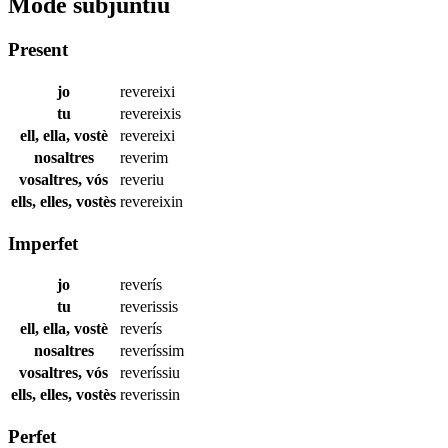
Mode subjuntiu
Present
jo
revereixi
tu
revereixis
ell, ella, vostè
revereixi
nosaltres
reverim
vosaltres, vós
reveriu
ells, elles, vostès
revereixin
Imperfet
jo
reverís
tu
reverissis
ell, ella, vostè
reverís
nosaltres
reveríssim
vosaltres, vós
reveríssiu
ells, elles, vostès
reverissin
Perfet