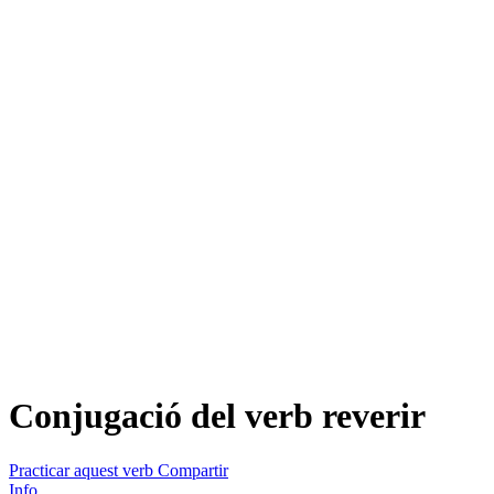
Conjugació del verb
reverir
Practicar aquest verb
Compartir
Info