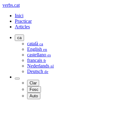
verbs.cat
Inici
Practicar
Articles
ca
català
ca
English
en
castellano
es
français
fr
Nederlands
nl
Deutsch
de
Clar
Fosc
Auto