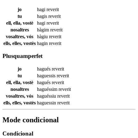
jo
hagi
reverit
tu
hagis
reverit
ell, ella, vostè
hagi
reverit
nosaltres
hàgim
reverit
vosaltres, vós
hàgiu
reverit
ells, elles, vostès
hagin
reverit
Plusquamperfet
jo
hagués
reverit
tu
haguessis
reverit
ell, ella, vostè
hagués
reverit
nosaltres
haguéssim
reverit
vosaltres, vós
haguéssiu
reverit
ells, elles, vostès
haguessin
reverit
Mode condicional
Condicional