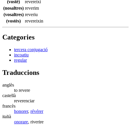
(vostè)
revereixi
(nosaltres)
reverim
(vosaltres)
reveriu
(vostès)
revereixin
Categories
tercera conjugació
incoatiu
regular
Traduccions
anglès
to revere
castellà
reverenciar
francès
honorer
,
révérer
italià
onorare
, riverire