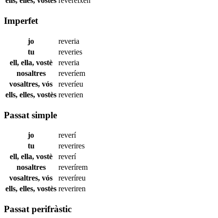
ells, elles, vostès
revereixen
Imperfet
jo
reveria
tu
reveries
ell, ella, vostè
reveria
nosaltres
reveríem
vosaltres, vós
reveríeu
ells, elles, vostès
reverien
Passat simple
jo
reverí
tu
reverires
ell, ella, vostè
reverí
nosaltres
reverírem
vosaltres, vós
reveríreu
ells, elles, vostès
reveriren
Passat perifràstic