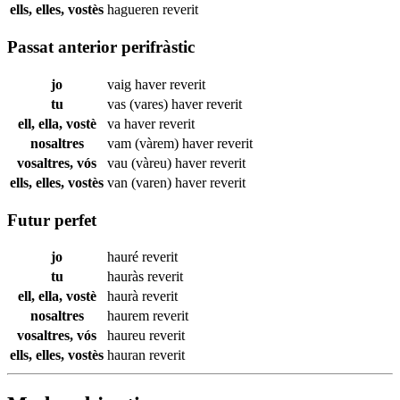
ells, elles, vostès
hagueren
reverit
Passat anterior perifràstic
jo
vaig haver
reverit
tu
vas (vares) haver
reverit
ell, ella, vostè
va haver
reverit
nosaltres
vam (vàrem) haver
reverit
vosaltres, vós
vau (vàreu) haver
reverit
ells, elles, vostès
van (varen) haver
reverit
Futur perfet
jo
hauré
reverit
tu
hauràs
reverit
ell, ella, vostè
haurà
reverit
nosaltres
haurem
reverit
vosaltres, vós
haureu
reverit
ells, elles, vostès
hauran
reverit