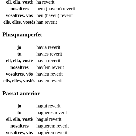
ell, ella, vostè
ha
reverit
nosaltres
hem (havem)
reverit
vosaltres, vós
heu (haveu)
reverit
ells, elles, vostès
han
reverit
Plusquamperfet
jo
havia
reverit
tu
havies
reverit
ell, ella, vostè
havia
reverit
nosaltres
havíem
reverit
vosaltres, vós
havíeu
reverit
ells, elles, vostès
havien
reverit
Passat anterior
jo
haguí
reverit
tu
hagueres
reverit
ell, ella, vostè
hagué
reverit
nosaltres
haguérem
reverit
vosaltres, vós
haguéreu
reverit