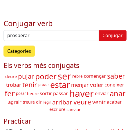
Conjugar verb
Conjugar
Categories
Els verbs més conjugats
ser
poder
saber
pujar
començar
deure
rebre
estar
tenir
voler
trobar
menjar
conèixer
provar
haver
fer
anar
sortir
enviar
passar
beure
posar
veure
arribar
venir
agrair
acabar
dir
treure
llegir
escriure
canviar
Practicar