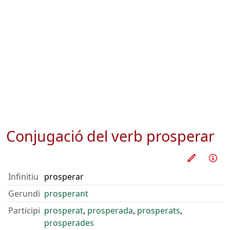
Conjugació del verb
prosperar
Practica
Inf
Infinitiu
prosperar
Gerundi
prosperant
Participi
prosperat
,
prosperada
,
prosperats
,
prosperades