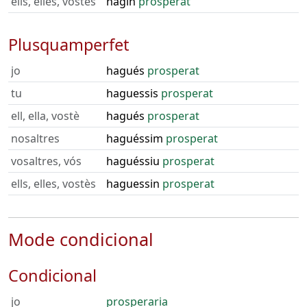
ells, elles, vostès
hagin
prosperat
Plusquamperfet
jo
hagués
prosperat
tu
haguessis
prosperat
ell, ella, vostè
hagués
prosperat
nosaltres
haguéssim
prosperat
vosaltres, vós
haguéssiu
prosperat
ells, elles, vostès
haguessin
prosperat
Mode condicional
Condicional
jo
prosperaria