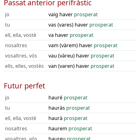
Passat anterior perifràstic
jo
vaig haver
prosperat
tu
vas (vares) haver
prosperat
ell, ella, vostè
va haver
prosperat
nosaltres
vam (vàrem) haver
prosperat
vosaltres, vós
vau (vàreu) haver
prosperat
ells, elles, vostès
van (varen) haver
prosperat
Futur perfet
jo
hauré
prosperat
tu
hauràs
prosperat
ell, ella, vostè
haurà
prosperat
nosaltres
haurem
prosperat
vosaltres, vós
haureu
prosperat