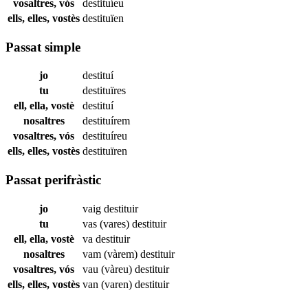
vosaltres, vós
destituíeu
ells, elles, vostès
destituïen
Passat simple
jo
destituí
tu
destituïres
ell, ella, vostè
destituí
nosaltres
destituírem
vosaltres, vós
destituíreu
ells, elles, vostès
destituïren
Passat perifràstic
jo
vaig
destituir
tu
vas (vares)
destituir
ell, ella, vostè
va
destituir
nosaltres
vam (vàrem)
destituir
vosaltres, vós
vau (vàreu)
destituir
ells, elles, vostès
van (varen)
destituir