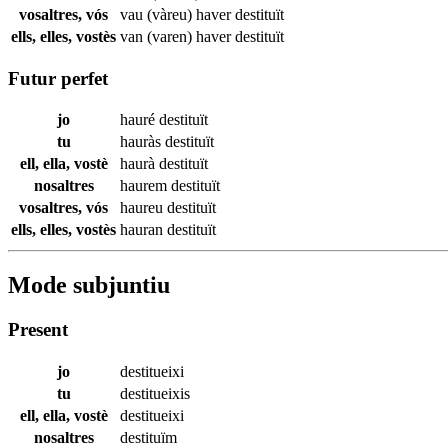
vosaltres, vós
vau (vàreu) haver
destituït
ells, elles, vostès
van (varen) haver
destituït
Futur perfet
jo
hauré
destituït
tu
hauràs
destituït
ell, ella, vostè
haurà
destituït
nosaltres
haurem
destituït
vosaltres, vós
haureu
destituït
ells, elles, vostès
hauran
destituït
Mode subjuntiu
Present
jo
destitueixi
tu
destitueixis
ell, ella, vostè
destitueixi
nosaltres
destituïm