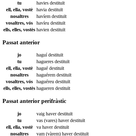
tu
havies
destituït
ell, ella, vostè
havia
destituït
nosaltres
havíem
destituït
vosaltres, vós
havíeu
destituït
ells, elles, vostès
havien
destituït
Passat anterior
jo
haguí
destituït
tu
hagueres
destituït
ell, ella, vostè
hagué
destituït
nosaltres
haguérem
destituït
vosaltres, vós
haguéreu
destituït
ells, elles, vostès
hagueren
destituït
Passat anterior perifràstic
jo
vaig haver
destituït
tu
vas (vares) haver
destituït
ell, ella, vostè
va haver
destituït
nosaltres
vam (vàrem) haver
destituït