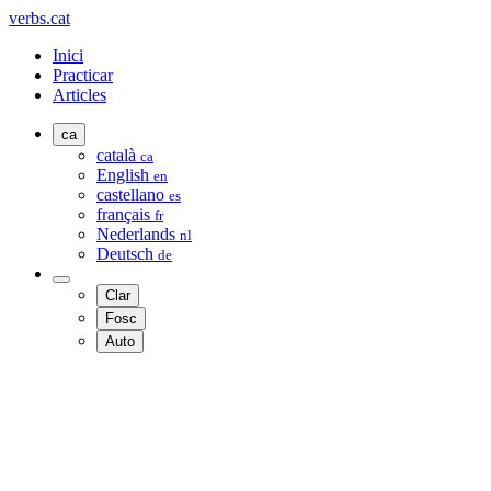
verbs.cat
Inici
Practicar
Articles
ca
català
ca
English
en
castellano
es
français
fr
Nederlands
nl
Deutsch
de
Clar
Fosc
Auto