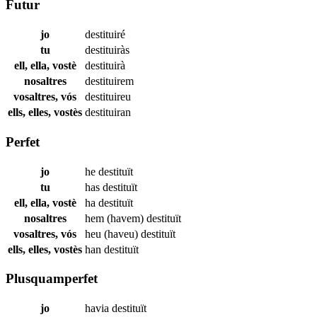
Futur
jo
destituiré
tu
destituiràs
ell, ella, vostè
destituirà
nosaltres
destituirem
vosaltres, vós
destituireu
ells, elles, vostès
destituiran
Perfet
jo
he
destituït
tu
has
destituït
ell, ella, vostè
ha
destituït
nosaltres
hem (havem)
destituït
vosaltres, vós
heu (haveu)
destituït
ells, elles, vostès
han
destituït
Plusquamperfet
jo
havia
destituït