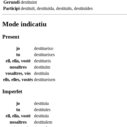
Gerundi
destituint
Participi
destituït
,
destituïda
,
destituïts
,
destituïdes
Mode indicatiu
Present
jo
destitueixo
tu
destitueixes
ell, ella, vostè
destitueix
nosaltres
destituïm
vosaltres, vós
destituïu
ells, elles, vostès
destitueixen
Imperfet
jo
destituïa
tu
destituïes
ell, ella, vostè
destituïa
nosaltres
destituíem