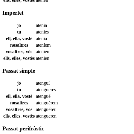
ells, elles, vostès
atenen
Imperfet
jo
atenia
tu
atenies
ell, ella, vostè
atenia
nosaltres
ateníem
vosaltres, vós
ateníeu
ells, elles, vostès
atenien
Passat simple
jo
atenguí
tu
atengueres
ell, ella, vostè
atengué
nosaltres
atenguérem
vosaltres, vós
atenguéreu
ells, elles, vostès
atengueren
Passat perifràstic