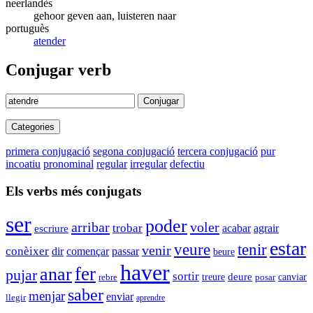
neerlandès
gehoor geven aan, luisteren naar
portuguès
atender
Conjugar verb
Conjugar
Categories
primera conjugació
segona conjugació
tercera conjugació
pur
incoatiu
pronominal
regular
irregular
defectiu
Els verbs més conjugats
ser
poder
arribar
voler
trobar
agrair
acabar
escriure
estar
veure
tenir
venir
conèixer
passar
dir
començar
beure
haver
fer
anar
pujar
sortir
deure
canviar
rebre
treure
posar
saber
menjar
enviar
llegir
aprendre