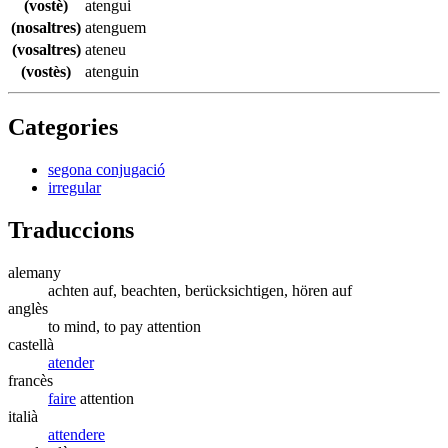
(vostè)
atengui
(nosaltres)
atenguem
(vosaltres)
ateneu
(vostès)
atenguin
Categories
segona conjugació
irregular
Traduccions
alemany
achten auf, beachten, berücksichtigen, hören auf
anglès
to mind, to pay attention
castellà
atender
francès
faire
attention
italià
attendere