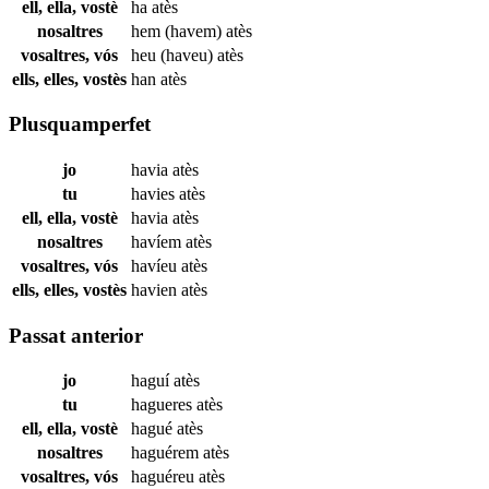
ell, ella, vostè
ha
atès
nosaltres
hem (havem)
atès
vosaltres, vós
heu (haveu)
atès
ells, elles, vostès
han
atès
Plusquamperfet
jo
havia
atès
tu
havies
atès
ell, ella, vostè
havia
atès
nosaltres
havíem
atès
vosaltres, vós
havíeu
atès
ells, elles, vostès
havien
atès
Passat anterior
jo
haguí
atès
tu
hagueres
atès
ell, ella, vostè
hagué
atès
nosaltres
haguérem
atès
vosaltres, vós
haguéreu
atès