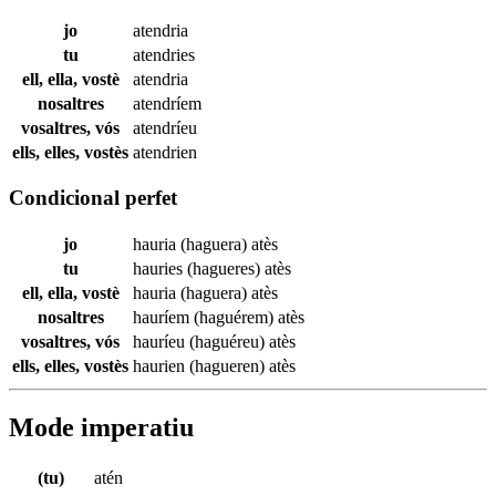
jo
atendria
tu
atendries
ell, ella, vostè
atendria
nosaltres
atendríem
vosaltres, vós
atendríeu
ells, elles, vostès
atendrien
Condicional perfet
jo
hauria (haguera)
atès
tu
hauries (hagueres)
atès
ell, ella, vostè
hauria (haguera)
atès
nosaltres
hauríem (haguérem)
atès
vosaltres, vós
hauríeu (haguéreu)
atès
ells, elles, vostès
haurien (hagueren)
atès
Mode imperatiu
(tu)
atén