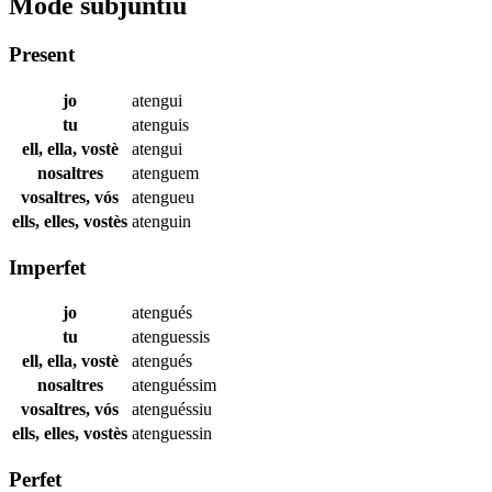
Mode subjuntiu
Present
jo
atengui
tu
atenguis
ell, ella, vostè
atengui
nosaltres
atenguem
vosaltres, vós
atengueu
ells, elles, vostès
atenguin
Imperfet
jo
atengués
tu
atenguessis
ell, ella, vostè
atengués
nosaltres
atenguéssim
vosaltres, vós
atenguéssiu
ells, elles, vostès
atenguessin
Perfet