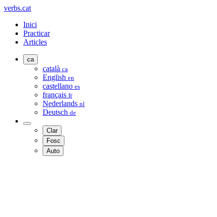
verbs.cat
Inici
Practicar
Articles
ca
català
ca
English
en
castellano
es
français
fr
Nederlands
nl
Deutsch
de
Clar
Fosc
Auto