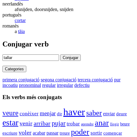
neerlandès
afsnijden, doorsnijden, snijden
portuguès
cortar
romanès
a
tăia
Conjugar verb
Conjugar
Categories
primera conjugació
segona conjugació
tercera conjugació
pur
incoatiu
pronominal
regular
irregular
defectiu
Els verbs més conjugats
haver
veure
saber
menjar
conèixer
enviar
dir
deure
estar
anar
pujar
venir
arribar
trobar
beure
llegir
aprendre
poder
voler
sortir
acabar
passar
començar
escriure
treure