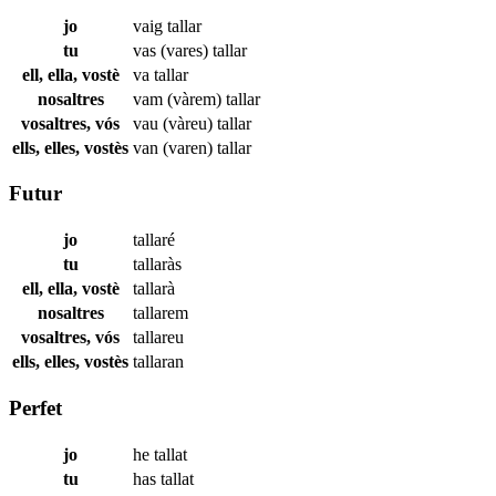
jo
vaig
tallar
tu
vas (vares)
tallar
ell, ella, vostè
va
tallar
nosaltres
vam (vàrem)
tallar
vosaltres, vós
vau (vàreu)
tallar
ells, elles, vostès
van (varen)
tallar
Futur
jo
tallaré
tu
tallaràs
ell, ella, vostè
tallarà
nosaltres
tallarem
vosaltres, vós
tallareu
ells, elles, vostès
tallaran
Perfet
jo
he
tallat
tu
has
tallat