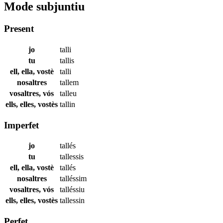
Mode subjuntiu
Present
jo
talli
tu
tallis
ell, ella, vostè
talli
nosaltres
tallem
vosaltres, vós
talleu
ells, elles, vostès
tallin
Imperfet
jo
tallés
tu
tallessis
ell, ella, vostè
tallés
nosaltres
talléssim
vosaltres, vós
talléssiu
ells, elles, vostès
tallessin
Perfet