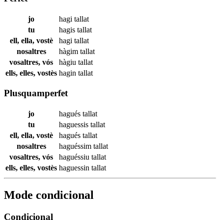
jo
hagi
tallat
tu
hagis
tallat
ell, ella, vostè
hagi
tallat
nosaltres
hàgim
tallat
vosaltres, vós
hàgiu
tallat
ells, elles, vostès
hagin
tallat
Plusquamperfet
jo
hagués
tallat
tu
haguessis
tallat
ell, ella, vostè
hagués
tallat
nosaltres
haguéssim
tallat
vosaltres, vós
haguéssiu
tallat
ells, elles, vostès
haguessin
tallat
Mode condicional
Condicional