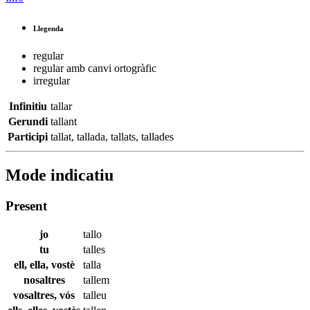
Llegenda
regular
regular amb canvi ortogràfic
irregular
Infinitiu
tallar
Gerundi
tallant
Participi
tallat
,
tallada
,
tallats
,
tallades
Mode indicatiu
Present
jo
tallo
tu
talles
ell, ella, vostè
talla
nosaltres
tallem
vosaltres, vós
talleu