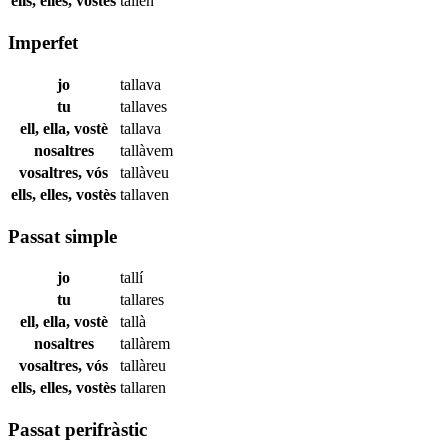
ells, elles, vostès
tallen
Imperfet
jo
tallava
tu
tallaves
ell, ella, vostè
tallava
nosaltres
tallàvem
vosaltres, vós
tallàveu
ells, elles, vostès
tallaven
Passat simple
jo
tallí
tu
tallares
ell, ella, vostè
tallà
nosaltres
tallàrem
vosaltres, vós
tallàreu
ells, elles, vostès
tallaren
Passat perifràstic