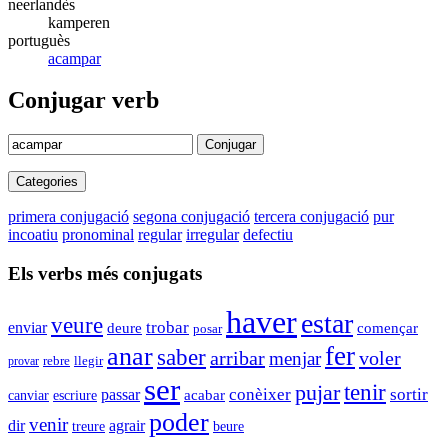
neerlandès
kamperen
portuguès
acampar
Conjugar verb
Conjugar
Categories
primera conjugació
segona conjugació
tercera conjugació
pur
incoatiu
pronominal
regular
irregular
defectiu
Els verbs més conjugats
haver
estar
veure
enviar
trobar
començar
deure
posar
fer
anar
saber
arribar
voler
menjar
llegir
provar
rebre
ser
tenir
pujar
conèixer
sortir
passar
canviar
escriure
acabar
poder
venir
dir
agrair
beure
treure