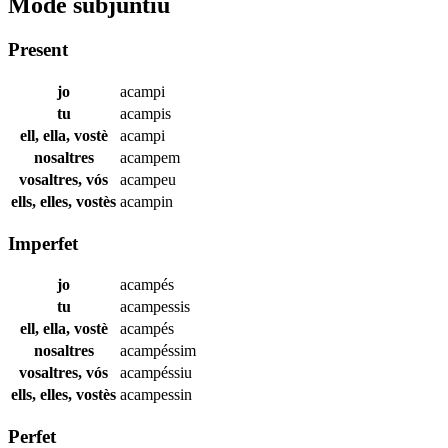
Mode subjuntiu
Present
jo
acampi
tu
acampis
ell, ella, vostè
acampi
nosaltres
acampem
vosaltres, vós
acampeu
ells, elles, vostès
acampin
Imperfet
jo
acampés
tu
acampessis
ell, ella, vostè
acampés
nosaltres
acampéssim
vosaltres, vós
acampéssiu
ells, elles, vostès
acampessin
Perfet