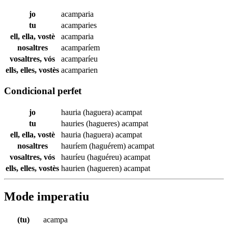
jo
acamparia
tu
acamparies
ell, ella, vostè
acamparia
nosaltres
acamparíem
vosaltres, vós
acamparíeu
ells, elles, vostès
acamparien
Condicional perfet
jo
hauria (haguera)
acampat
tu
hauries (hagueres)
acampat
ell, ella, vostè
hauria (haguera)
acampat
nosaltres
hauríem (haguérem)
acampat
vosaltres, vós
hauríeu (haguéreu)
acampat
ells, elles, vostès
haurien (hagueren)
acampat
Mode imperatiu
(tu)
acampa