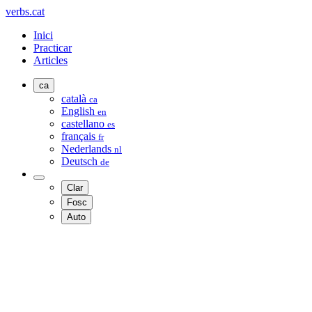
verbs.cat
Inici
Practicar
Articles
ca
català
ca
English
en
castellano
es
français
fr
Nederlands
nl
Deutsch
de
Clar
Fosc
Auto