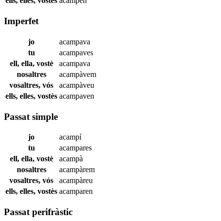
ells, elles, vostès
acampen
Imperfet
jo
acampava
tu
acampaves
ell, ella, vostè
acampava
nosaltres
acampàvem
vosaltres, vós
acampàveu
ells, elles, vostès
acampaven
Passat simple
jo
acampí
tu
acampares
ell, ella, vostè
acampà
nosaltres
acampàrem
vosaltres, vós
acampàreu
ells, elles, vostès
acamparen
Passat perifràstic