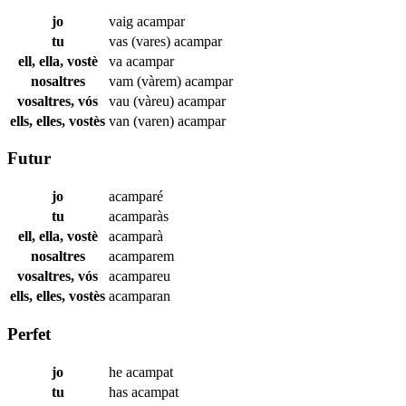
jo
vaig
acampar
tu
vas (vares)
acampar
ell, ella, vostè
va
acampar
nosaltres
vam (vàrem)
acampar
vosaltres, vós
vau (vàreu)
acampar
ells, elles, vostès
van (varen)
acampar
Futur
jo
acamparé
tu
acamparàs
ell, ella, vostè
acamparà
nosaltres
acamparem
vosaltres, vós
acampareu
ells, elles, vostès
acamparan
Perfet
jo
he
acampat
tu
has
acampat