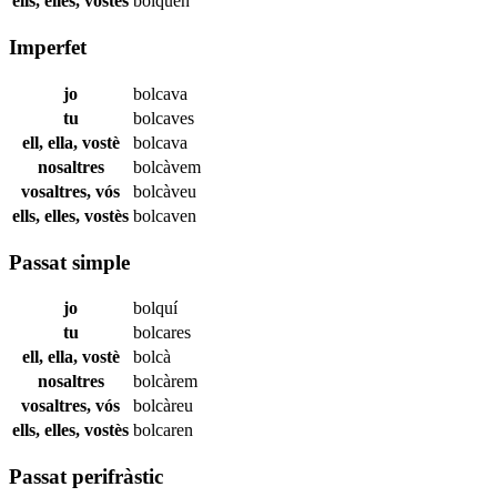
ells, elles, vostès
bolquen
Imperfet
jo
bolcava
tu
bolcaves
ell, ella, vostè
bolcava
nosaltres
bolcàvem
vosaltres, vós
bolcàveu
ells, elles, vostès
bolcaven
Passat simple
jo
bolquí
tu
bolcares
ell, ella, vostè
bolcà
nosaltres
bolcàrem
vosaltres, vós
bolcàreu
ells, elles, vostès
bolcaren
Passat perifràstic