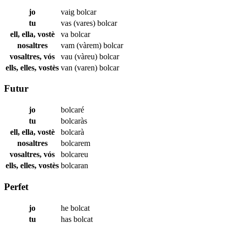
jo
vaig
bolcar
tu
vas (vares)
bolcar
ell, ella, vostè
va
bolcar
nosaltres
vam (vàrem)
bolcar
vosaltres, vós
vau (vàreu)
bolcar
ells, elles, vostès
van (varen)
bolcar
Futur
jo
bolcaré
tu
bolcaràs
ell, ella, vostè
bolcarà
nosaltres
bolcarem
vosaltres, vós
bolcareu
ells, elles, vostès
bolcaran
Perfet
jo
he
bolcat
tu
has
bolcat