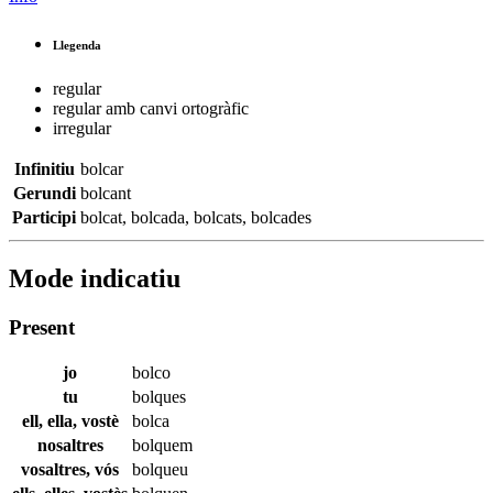
Llegenda
regular
regular amb canvi ortogràfic
irregular
Infinitiu
bolcar
Gerundi
bolcant
Participi
bolcat
,
bolcada
,
bolcats
,
bolcades
Mode indicatiu
Present
jo
bolco
tu
bolques
ell, ella, vostè
bolca
nosaltres
bolquem
vosaltres, vós
bolqueu