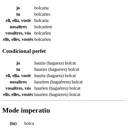
jo
bolcaria
tu
bolcaries
ell, ella, vostè
bolcaria
nosaltres
bolcaríem
vosaltres, vós
bolcaríeu
ells, elles, vostès
bolcarien
Condicional perfet
jo
hauria (haguera)
bolcat
tu
hauries (hagueres)
bolcat
ell, ella, vostè
hauria (haguera)
bolcat
nosaltres
hauríem (haguérem)
bolcat
vosaltres, vós
hauríeu (haguéreu)
bolcat
ells, elles, vostès
haurien (hagueren)
bolcat
Mode imperatiu
(tu)
bolca