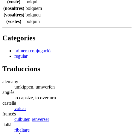
(vostè)
bolqui
(nosaltres)
bolquem
(vosaltres)
bolqueu
(vostès)
bolquin
Categories
primera conjugació
regular
Traduccions
alemany
umkippen, umwerfen
anglès
to capsize, to overturn
castellà
volcar
francès
culbuter
,
renverser
italià
ribaltare