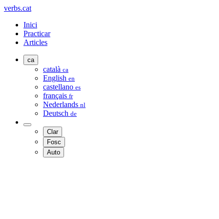
verbs.cat
Inici
Practicar
Articles
ca
català
ca
English
en
castellano
es
français
fr
Nederlands
nl
Deutsch
de
Clar
Fosc
Auto