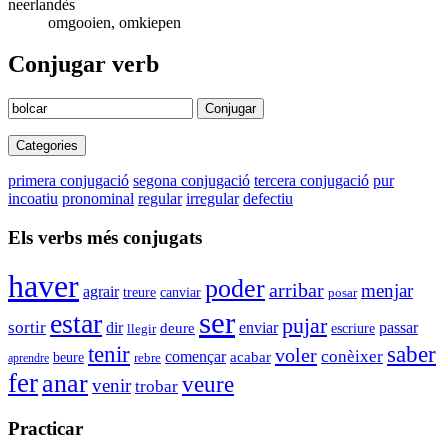
neerlandès
omgooien, omkiepen
Conjugar verb
Conjugar
Categories
primera conjugació
segona conjugació
tercera conjugació
pur
incoatiu
pronominal
regular
irregular
defectiu
Els verbs més conjugats
haver
poder
arribar
menjar
agrair
canviar
treure
posar
ser
estar
pujar
sortir
enviar
dir
passar
deure
escriure
llegir
tenir
saber
voler
conèixer
començar
acabar
beure
aprendre
rebre
fer
anar
veure
venir
trobar
Practicar