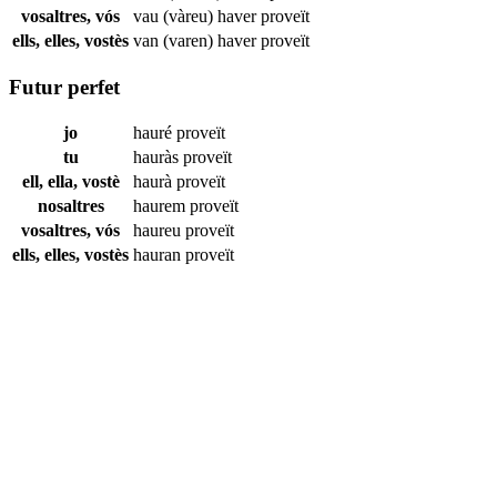
vosaltres, vós
vau (vàreu) haver
proveït
ells, elles, vostès
van (varen) haver
proveït
Futur perfet
jo
hauré
proveït
tu
hauràs
proveït
ell, ella, vostè
haurà
proveït
nosaltres
haurem
proveït
vosaltres, vós
haureu
proveït
ells, elles, vostès
hauran
proveït