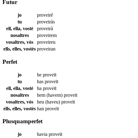
Futur
jo
proveiré
tu
proveiràs
ell, ella, vostè
proveirà
nosaltres
proveirem
vosaltres, vós
proveireu
ells, elles, vostès
proveiran
Perfet
jo
he
proveït
tu
has
proveït
ell, ella, vostè
ha
proveït
nosaltres
hem (havem)
proveït
vosaltres, vós
heu (haveu)
proveït
ells, elles, vostès
han
proveït
Plusquamperfet
jo
havia
proveït