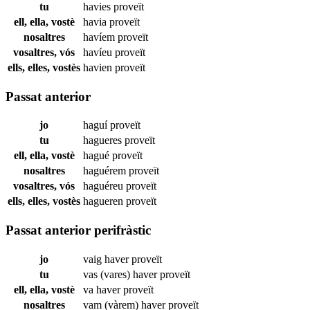
tu
havies
proveït
ell, ella, vostè
havia
proveït
nosaltres
havíem
proveït
vosaltres, vós
havíeu
proveït
ells, elles, vostès
havien
proveït
Passat anterior
jo
haguí
proveït
tu
hagueres
proveït
ell, ella, vostè
hagué
proveït
nosaltres
haguérem
proveït
vosaltres, vós
haguéreu
proveït
ells, elles, vostès
hagueren
proveït
Passat anterior perifràstic
jo
vaig haver
proveït
tu
vas (vares) haver
proveït
ell, ella, vostè
va haver
proveït
nosaltres
vam (vàrem) haver
proveït