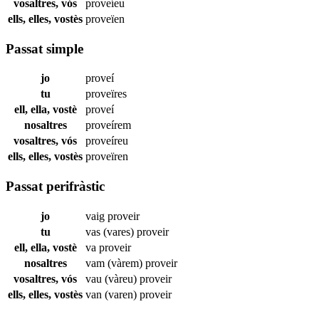
vosaltres, vós
proveíeu
ells, elles, vostès
proveïen
Passat simple
jo
proveí
tu
proveïres
ell, ella, vostè
proveí
nosaltres
proveírem
vosaltres, vós
proveíreu
ells, elles, vostès
proveïren
Passat perifràstic
jo
vaig
proveir
tu
vas (vares)
proveir
ell, ella, vostè
va
proveir
nosaltres
vam (vàrem)
proveir
vosaltres, vós
vau (vàreu)
proveir
ells, elles, vostès
van (varen)
proveir