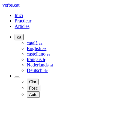
verbs.cat
Inici
Practicar
Articles
ca
català
ca
English
en
castellano
es
français
fr
Nederlands
nl
Deutsch
de
Clar
Fosc
Auto