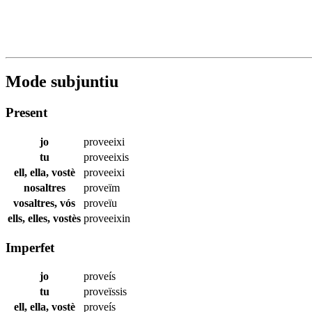
Mode subjuntiu
Present
jo
proveeixi
tu
proveeixis
ell, ella, vostè
proveeixi
nosaltres
proveïm
vosaltres, vós
proveïu
ells, elles, vostès
proveeixin
Imperfet
jo
proveís
tu
proveïssis
ell, ella, vostè
proveís