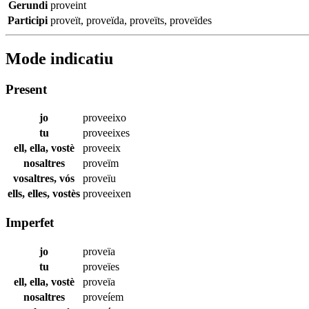
Gerundi
proveint
Participi
proveït
,
proveïda
,
proveïts
,
proveïdes
Mode indicatiu
Present
jo
proveeixo
tu
proveeixes
ell, ella, vostè
proveeix
nosaltres
proveïm
vosaltres, vós
proveïu
ells, elles, vostès
proveeixen
Imperfet
jo
proveïa
tu
proveïes
ell, ella, vostè
proveïa
nosaltres
proveíem