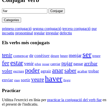
Conjugar verb
Conjugar
Categories
primera conjugació
segona conjugació
tercera conjugació
pur
incoatiu
pronominal
regular
irregular
defectiu
Els verbs més conjugats
ser
tenir
menjar
conèixer
dir
començar
deure
beure
treure
estar
fer
pujar
arribar
venir
passar
canviar
rebre
posar
poder
anar
saber
voler
agrair
trobar
acabar
escriure
haver
veure
sortir
enviar
llegir
viure
Practicar
Utilitza l'exercici en línia per
practicar la conjugació del verb
fiar
en
el present de l'indicatiu.