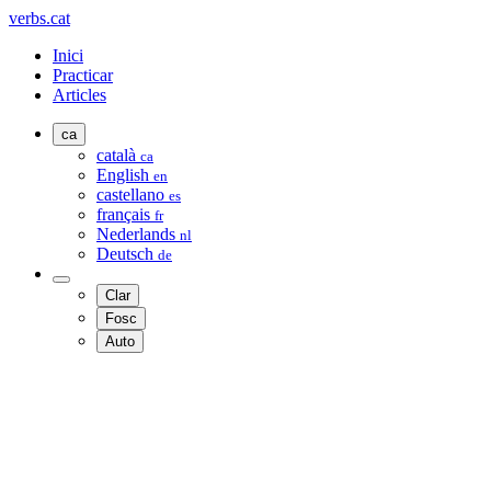
verbs.cat
Inici
Practicar
Articles
ca
català
ca
English
en
castellano
es
français
fr
Nederlands
nl
Deutsch
de
Clar
Fosc
Auto