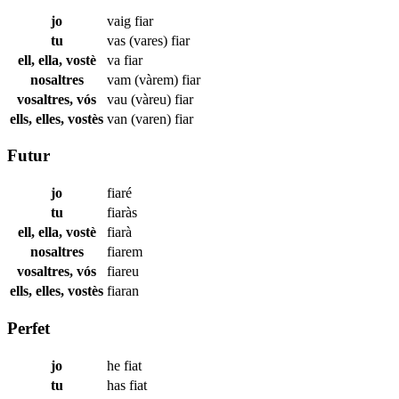
jo
vaig
fiar
tu
vas (vares)
fiar
ell, ella, vostè
va
fiar
nosaltres
vam (vàrem)
fiar
vosaltres, vós
vau (vàreu)
fiar
ells, elles, vostès
van (varen)
fiar
Futur
jo
fiaré
tu
fiaràs
ell, ella, vostè
fiarà
nosaltres
fiarem
vosaltres, vós
fiareu
ells, elles, vostès
fiaran
Perfet
jo
he
fiat
tu
has
fiat