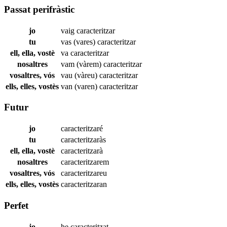
Passat perifràstic
jo
vaig
caracteritzar
tu
vas (vares)
caracteritzar
ell, ella, vostè
va
caracteritzar
nosaltres
vam (vàrem)
caracteritzar
vosaltres, vós
vau (vàreu)
caracteritzar
ells, elles, vostès
van (varen)
caracteritzar
Futur
jo
caracteritzaré
tu
caracteritzaràs
ell, ella, vostè
caracteritzarà
nosaltres
caracteritzarem
vosaltres, vós
caracteritzareu
ells, elles, vostès
caracteritzaran
Perfet
jo
he
caracteritzat