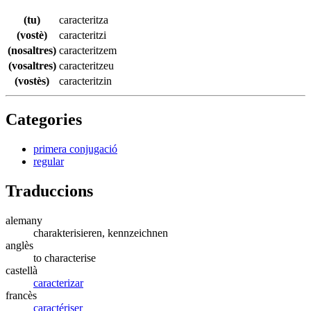
(tu)
caracteritza
(vostè)
caracteritzi
(nosaltres)
caracteritzem
(vosaltres)
caracteritzeu
(vostès)
caracteritzin
Categories
primera conjugació
regular
Traduccions
alemany
charakterisieren, kennzeichnen
anglès
to characterise
castellà
caracterizar
francès
caractériser