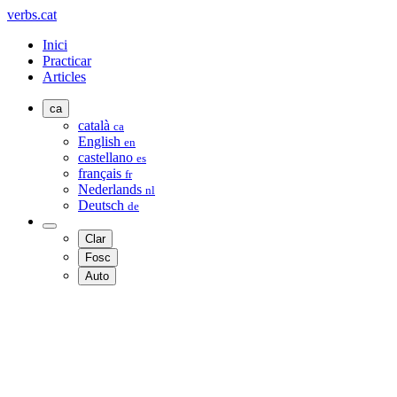
verbs.cat
Inici
Practicar
Articles
ca
català
ca
English
en
castellano
es
français
fr
Nederlands
nl
Deutsch
de
Clar
Fosc
Auto