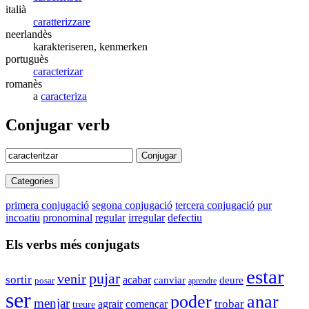
italià
caratterizzare
neerlandès
karakteriseren, kenmerken
portuguès
caracterizar
romanès
a
caracteriza
Conjugar verb
Conjugar
Categories
primera conjugació
segona conjugació
tercera conjugació
pur
incoatiu
pronominal
regular
irregular
defectiu
Els verbs més conjugats
estar
pujar
venir
sortir
acabar
canviar
deure
posar
aprendre
ser
poder
anar
menjar
trobar
agrair
començar
treure