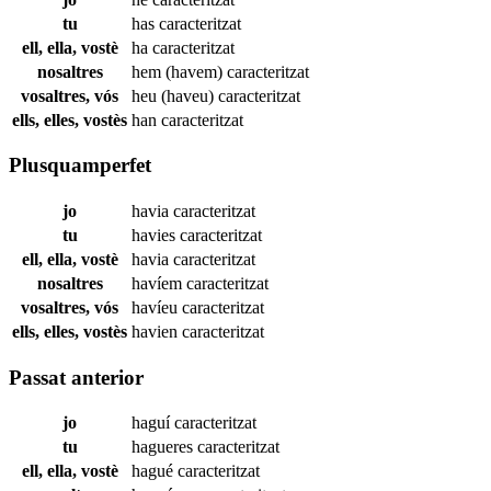
tu
has
caracteritzat
ell, ella, vostè
ha
caracteritzat
nosaltres
hem (havem)
caracteritzat
vosaltres, vós
heu (haveu)
caracteritzat
ells, elles, vostès
han
caracteritzat
Plusquamperfet
jo
havia
caracteritzat
tu
havies
caracteritzat
ell, ella, vostè
havia
caracteritzat
nosaltres
havíem
caracteritzat
vosaltres, vós
havíeu
caracteritzat
ells, elles, vostès
havien
caracteritzat
Passat anterior
jo
haguí
caracteritzat
tu
hagueres
caracteritzat
ell, ella, vostè
hagué
caracteritzat