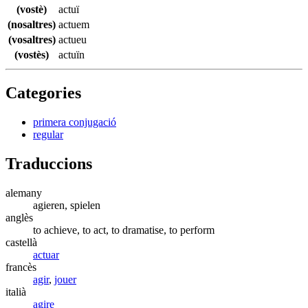
(vostè)
actuï
(nosaltres)
actuem
(vosaltres)
actueu
(vostès)
actuïn
Categories
primera conjugació
regular
Traduccions
alemany
agieren, spielen
anglès
to achieve, to act, to dramatise, to perform
castellà
actuar
francès
agir
,
jouer
italià
agire