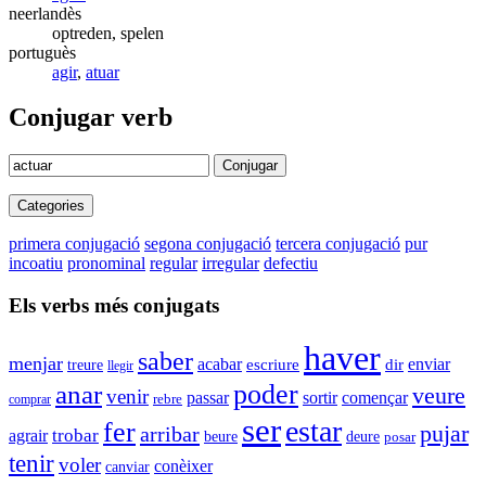
neerlandès
optreden, spelen
portuguès
agir
,
atuar
Conjugar verb
Conjugar
Categories
primera conjugació
segona conjugació
tercera conjugació
pur
incoatiu
pronominal
regular
irregular
defectiu
Els verbs més conjugats
haver
saber
menjar
acabar
enviar
escriure
dir
treure
llegir
anar
poder
veure
venir
passar
sortir
començar
rebre
comprar
ser
estar
fer
pujar
arribar
agrair
trobar
beure
deure
posar
tenir
voler
conèixer
canviar