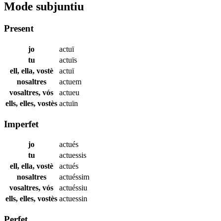
Mode subjuntiu
Present
jo
actuï
tu
actuïs
ell, ella, vostè
actuï
nosaltres
actuem
vosaltres, vós
actueu
ells, elles, vostès
actuïn
Imperfet
jo
actués
tu
actuessis
ell, ella, vostè
actués
nosaltres
actuéssim
vosaltres, vós
actuéssiu
ells, elles, vostès
actuessin
Perfet