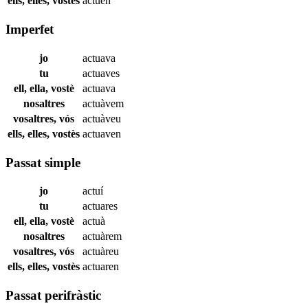
ells, elles, vostès
actuen
Imperfet
jo
actuava
tu
actuaves
ell, ella, vostè
actuava
nosaltres
actuàvem
vosaltres, vós
actuàveu
ells, elles, vostès
actuaven
Passat simple
jo
actuí
tu
actuares
ell, ella, vostè
actuà
nosaltres
actuàrem
vosaltres, vós
actuàreu
ells, elles, vostès
actuaren
Passat perifràstic