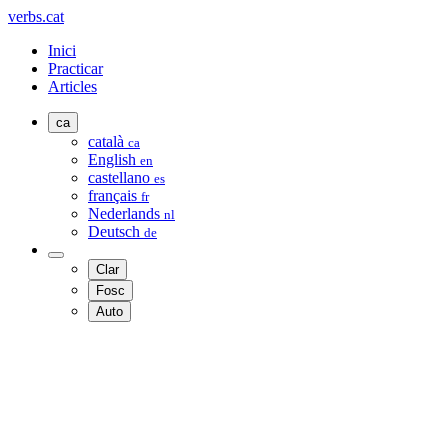
verbs.cat
Inici
Practicar
Articles
ca
català
ca
English
en
castellano
es
français
fr
Nederlands
nl
Deutsch
de
Clar
Fosc
Auto