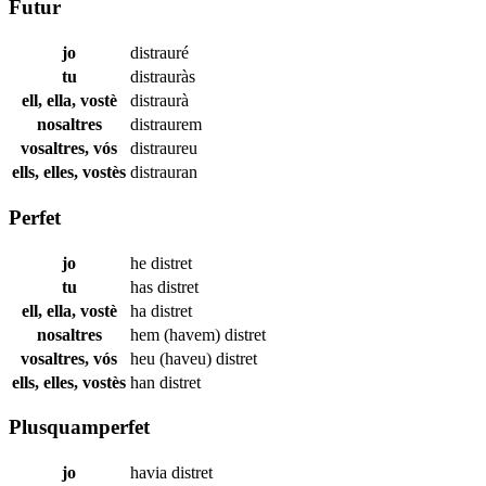
Futur
jo
distrauré
tu
distrauràs
ell, ella, vostè
distraurà
nosaltres
distraurem
vosaltres, vós
distraureu
ells, elles, vostès
distrauran
Perfet
jo
he
distret
tu
has
distret
ell, ella, vostè
ha
distret
nosaltres
hem (havem)
distret
vosaltres, vós
heu (haveu)
distret
ells, elles, vostès
han
distret
Plusquamperfet
jo
havia
distret