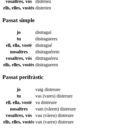
vosaltres, vós
distrèieu
ells, elles, vostès
distreien
Passat simple
jo
distraguí
tu
distragueres
ell, ella, vostè
distragué
nosaltres
distraguérem
vosaltres, vós
distraguéreu
ells, elles, vostès
distragueren
Passat perifràstic
jo
vaig
distreure
tu
vas (vares)
distreure
ell, ella, vostè
va
distreure
nosaltres
vam (vàrem)
distreure
vosaltres, vós
vau (vàreu)
distreure
ells, elles, vostès
van (varen)
distreure