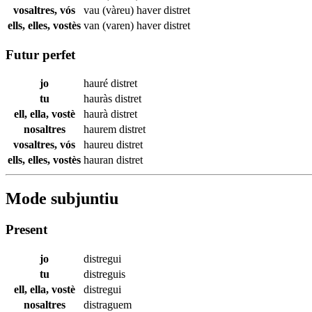
vosaltres, vós
vau (vàreu) haver
distret
ells, elles, vostès
van (varen) haver
distret
Futur perfet
jo
hauré
distret
tu
hauràs
distret
ell, ella, vostè
haurà
distret
nosaltres
haurem
distret
vosaltres, vós
haureu
distret
ells, elles, vostès
hauran
distret
Mode subjuntiu
Present
jo
distregui
tu
distreguis
ell, ella, vostè
distregui
nosaltres
distraguem