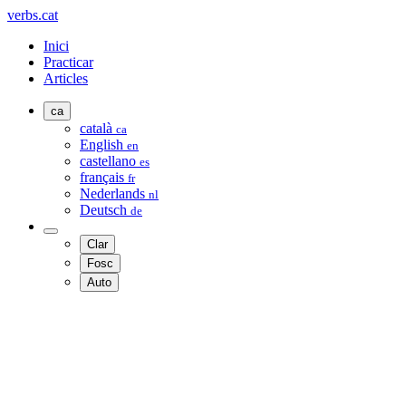
verbs.cat
Inici
Practicar
Articles
ca
català
ca
English
en
castellano
es
français
fr
Nederlands
nl
Deutsch
de
Clar
Fosc
Auto