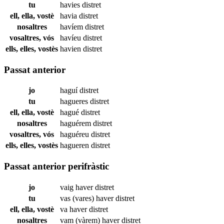
tu
havies
distret
ell, ella, vostè
havia
distret
nosaltres
havíem
distret
vosaltres, vós
havíeu
distret
ells, elles, vostès
havien
distret
Passat anterior
jo
haguí
distret
tu
hagueres
distret
ell, ella, vostè
hagué
distret
nosaltres
haguérem
distret
vosaltres, vós
haguéreu
distret
ells, elles, vostès
hagueren
distret
Passat anterior perifràstic
jo
vaig haver
distret
tu
vas (vares) haver
distret
ell, ella, vostè
va haver
distret
nosaltres
vam (vàrem) haver
distret