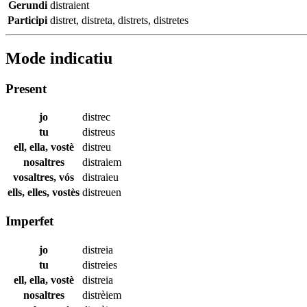
Gerundi
distraient
Participi
distret
,
distreta
,
distrets
,
distretes
Mode indicatiu
Present
jo
distrec
tu
distreus
ell, ella, vostè
distreu
nosaltres
distraiem
vosaltres, vós
distraieu
ells, elles, vostès
distreuen
Imperfet
jo
distreia
tu
distreies
ell, ella, vostè
distreia
nosaltres
distrèiem