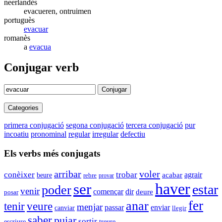
neerlandès
evacueren, ontruimen
portuguès
evacuar
romanès
a
evacua
Conjugar verb
Conjugar
Categories
primera conjugació
segona conjugació
tercera conjugació
pur
incoatiu
pronominal
regular
irregular
defectiu
Els verbs més conjugats
arribar
voler
conèixer
trobar
acabar
agrair
beure
rebre
provar
haver
ser
estar
poder
venir
començar
dir
deure
posar
fer
anar
tenir
veure
menjar
enviar
passar
canviar
llegir
saber
pujar
sortir
escriure
treure