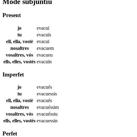
Mode subjuntiu
Present
jo
evacuï
tu
evacuïs
ell, ella, vostè
evacuï
nosaltres
evacuem
vosaltres, vós
evacueu
ells, elles, vostès
evacuïn
Imperfet
jo
evacués
tu
evacuessis
ell, ella, vostè
evacués
nosaltres
evacuéssim
vosaltres, vós
evacuéssiu
ells, elles, vostès
evacuessin
Perfet