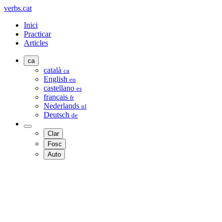
verbs.cat
Inici
Practicar
Articles
ca
català
ca
English
en
castellano
es
français
fr
Nederlands
nl
Deutsch
de
Clar
Fosc
Auto