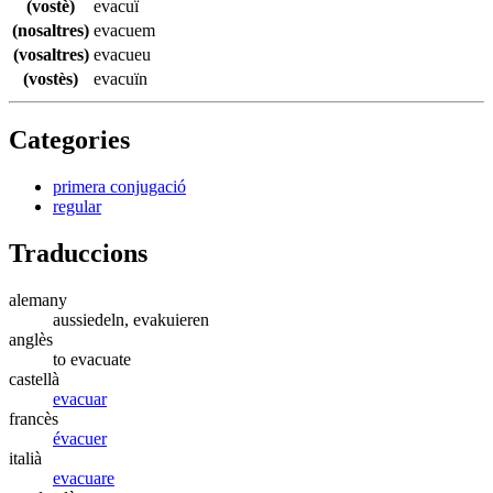
(vostè)
evacuï
(nosaltres)
evacuem
(vosaltres)
evacueu
(vostès)
evacuïn
Categories
primera conjugació
regular
Traduccions
alemany
aussiedeln, evakuieren
anglès
to evacuate
castellà
evacuar
francès
évacuer
italià
evacuare