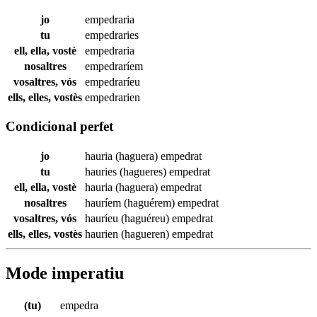
jo
empedraria
tu
empedraries
ell, ella, vostè
empedraria
nosaltres
empedraríem
vosaltres, vós
empedraríeu
ells, elles, vostès
empedrarien
Condicional perfet
jo
hauria (haguera)
empedrat
tu
hauries (hagueres)
empedrat
ell, ella, vostè
hauria (haguera)
empedrat
nosaltres
hauríem (haguérem)
empedrat
vosaltres, vós
hauríeu (haguéreu)
empedrat
ells, elles, vostès
haurien (hagueren)
empedrat
Mode imperatiu
(tu)
empedra