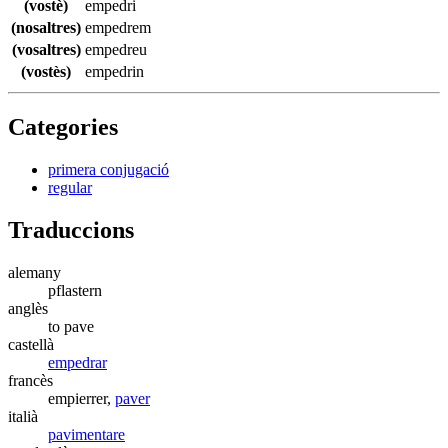
(vostè)
empedri
(nosaltres)
empedrem
(vosaltres)
empedreu
(vostès)
empedrin
Categories
primera conjugació
regular
Traduccions
alemany
pflastern
anglès
to pave
castellà
empedrar
francès
empierrer,
paver
italià
pavimentare