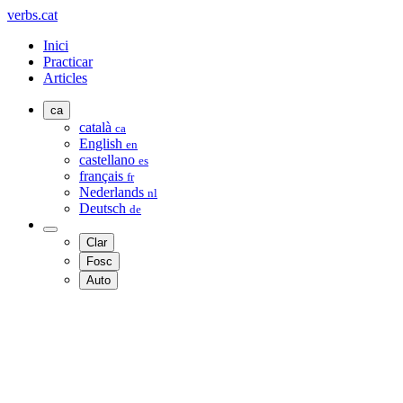
verbs.cat
Inici
Practicar
Articles
ca
català
ca
English
en
castellano
es
français
fr
Nederlands
nl
Deutsch
de
Clar
Fosc
Auto