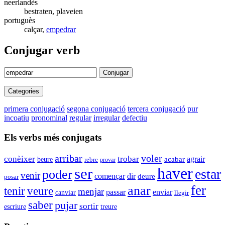
neerlandès
bestraten, plaveien
portuguès
calçar,
empedrar
Conjugar verb
Conjugar
Categories
primera conjugació
segona conjugació
tercera conjugació
pur
incoatiu
pronominal
regular
irregular
defectiu
Els verbs més conjugats
arribar
voler
conèixer
trobar
acabar
agrair
beure
rebre
provar
haver
ser
estar
poder
venir
començar
dir
deure
posar
fer
anar
tenir
veure
menjar
enviar
passar
canviar
llegir
saber
pujar
sortir
escriure
treure