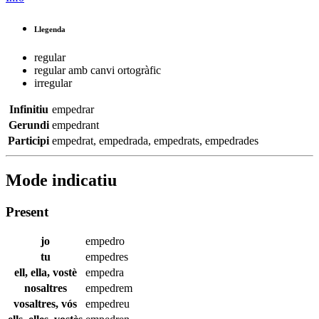
Llegenda
regular
regular amb canvi ortogràfic
irregular
Infinitiu
empedrar
Gerundi
empedrant
Participi
empedrat
,
empedrada
,
empedrats
,
empedrades
Mode indicatiu
Present
jo
empedro
tu
empedres
ell, ella, vostè
empedra
nosaltres
empedrem
vosaltres, vós
empedreu