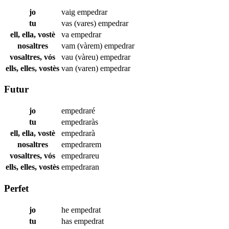
jo
vaig
empedrar
tu
vas (vares)
empedrar
ell, ella, vostè
va
empedrar
nosaltres
vam (vàrem)
empedrar
vosaltres, vós
vau (vàreu)
empedrar
ells, elles, vostès
van (varen)
empedrar
Futur
jo
empedraré
tu
empedraràs
ell, ella, vostè
empedrarà
nosaltres
empedrarem
vosaltres, vós
empedrareu
ells, elles, vostès
empedraran
Perfet
jo
he
empedrat
tu
has
empedrat