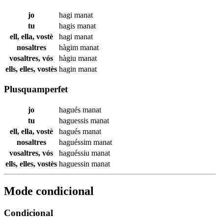
jo
hagi
manat
tu
hagis
manat
ell, ella, vostè
hagi
manat
nosaltres
hàgim
manat
vosaltres, vós
hàgiu
manat
ells, elles, vostès
hagin
manat
Plusquamperfet
jo
hagués
manat
tu
haguessis
manat
ell, ella, vostè
hagués
manat
nosaltres
haguéssim
manat
vosaltres, vós
haguéssiu
manat
ells, elles, vostès
haguessin
manat
Mode condicional
Condicional