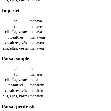
ells, elles, vostès
manen
Imperfet
jo
manava
tu
manaves
ell, ella, vostè
manava
nosaltres
manàvem
vosaltres, vós
manàveu
ells, elles, vostès
manaven
Passat simple
jo
maní
tu
manares
ell, ella, vostè
manà
nosaltres
manàrem
vosaltres, vós
manàreu
ells, elles, vostès
manaren
Passat perifràstic