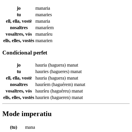
jo
manaria
tu
manaries
ell, ella, vostè
manaria
nosaltres
manaríem
vosaltres, vós
manaríeu
ells, elles, vostès
manarien
Condicional perfet
jo
hauria (haguera)
manat
tu
hauries (hagueres)
manat
ell, ella, vostè
hauria (haguera)
manat
nosaltres
hauríem (haguérem)
manat
vosaltres, vós
hauríeu (haguéreu)
manat
ells, elles, vostès
haurien (hagueren)
manat
Mode imperatiu
(tu)
mana