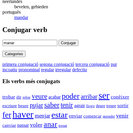
neerlandès
bevelen, gebieden
portuguès
mandar
Conjugar verb
Conjugar
Categories
primera conjugació
segona conjugació
tercera conjugació
pur
incoatiu
pronominal
regular
irregular
defectiu
Els verbs més conjugats
ser
poder
veure
arribar
trobar
conèixer
dir
acabar
rebre
saber
tenir
pujar
agrair
sortir
escriure
beure
deure
llegir
treure
haver
estar
fer
venir
menjar
enviar
començar
aprendre
anar
voler
passar
canviar
posar