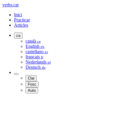
verbs.cat
Inici
Practicar
Articles
ca
català
ca
English
en
castellano
es
français
fr
Nederlands
nl
Deutsch
de
Clar
Fosc
Auto