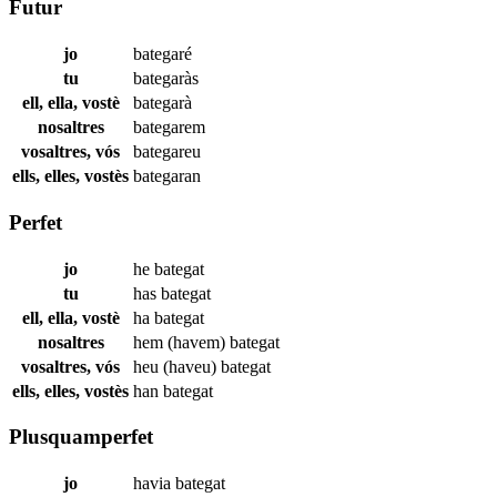
Futur
jo
bategaré
tu
bategaràs
ell, ella, vostè
bategarà
nosaltres
bategarem
vosaltres, vós
bategareu
ells, elles, vostès
bategaran
Perfet
jo
he
bategat
tu
has
bategat
ell, ella, vostè
ha
bategat
nosaltres
hem (havem)
bategat
vosaltres, vós
heu (haveu)
bategat
ells, elles, vostès
han
bategat
Plusquamperfet
jo
havia
bategat