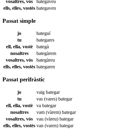
vosaltres, vós
bategàveu
ells, elles, vostès
bategaven
Passat simple
jo
bateguí
tu
bategares
ell, ella, vostè
bategà
nosaltres
bategàrem
vosaltres, vós
bategàreu
ells, elles, vostès
bategaren
Passat perifràstic
jo
vaig
bategar
tu
vas (vares)
bategar
ell, ella, vostè
va
bategar
nosaltres
vam (vàrem)
bategar
vosaltres, vós
vau (vàreu)
bategar
ells, elles, vostès
van (varen)
bategar