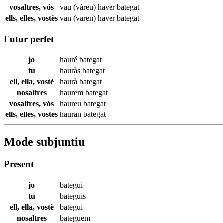
vosaltres, vós
vau (vàreu) haver
bategat
ells, elles, vostès
van (varen) haver
bategat
Futur perfet
jo
hauré
bategat
tu
hauràs
bategat
ell, ella, vostè
haurà
bategat
nosaltres
haurem
bategat
vosaltres, vós
haureu
bategat
ells, elles, vostès
hauran
bategat
Mode subjuntiu
Present
jo
bategui
tu
bateguis
ell, ella, vostè
bategui
nosaltres
bateguem