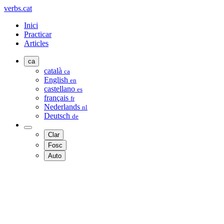
verbs.cat
Inici
Practicar
Articles
ca
català
ca
English
en
castellano
es
français
fr
Nederlands
nl
Deutsch
de
Clar
Fosc
Auto