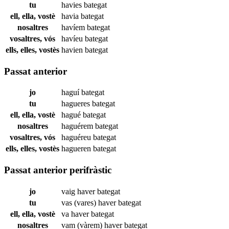
tu
havies
bategat
ell, ella, vostè
havia
bategat
nosaltres
havíem
bategat
vosaltres, vós
havíeu
bategat
ells, elles, vostès
havien
bategat
Passat anterior
jo
haguí
bategat
tu
hagueres
bategat
ell, ella, vostè
hagué
bategat
nosaltres
haguérem
bategat
vosaltres, vós
haguéreu
bategat
ells, elles, vostès
hagueren
bategat
Passat anterior perifràstic
jo
vaig haver
bategat
tu
vas (vares) haver
bategat
ell, ella, vostè
va haver
bategat
nosaltres
vam (vàrem) haver
bategat