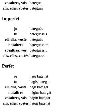
vosaltres, vós
bategueu
ells, elles, vostès
bateguin
Imperfet
jo
bategués
tu
bateguessis
ell, ella, vostè
bategués
nosaltres
bateguéssim
vosaltres, vós
bateguéssiu
ells, elles, vostès
bateguessin
Perfet
jo
hagi
bategat
tu
hagis
bategat
ell, ella, vostè
hagi
bategat
nosaltres
hàgim
bategat
vosaltres, vós
hàgiu
bategat
ells, elles, vostès
hagin
bategat