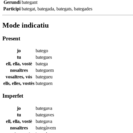
Gerundi
bategant
Participi
bategat
,
bategada
,
bategats
,
bategades
Mode indicatiu
Present
jo
batego
tu
bategues
ell, ella, vostè
batega
nosaltres
bateguem
vosaltres, vós
bategueu
ells, elles, vostès
bateguen
Imperfet
jo
bategava
tu
bategaves
ell, ella, vostè
bategava
nosaltres
bategàvem