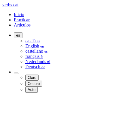
verbs.cat
Inicio
Practicar
Artículos
es
català
ca
English
en
castellano
es
français
fr
Nederlands
nl
Deutsch
de
Claro
Oscuro
Auto