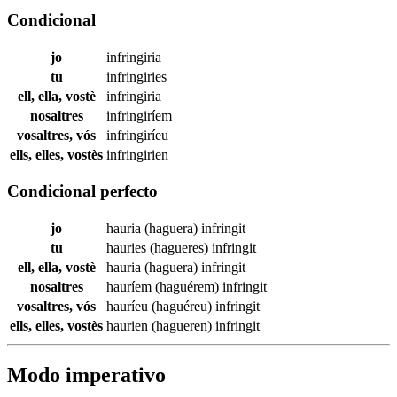
Condicional
jo
infringiria
tu
infringiries
ell, ella, vostè
infringiria
nosaltres
infringiríem
vosaltres, vós
infringiríeu
ells, elles, vostès
infringirien
Condicional perfecto
jo
hauria (haguera)
infringit
tu
hauries (hagueres)
infringit
ell, ella, vostè
hauria (haguera)
infringit
nosaltres
hauríem (haguérem)
infringit
vosaltres, vós
hauríeu (haguéreu)
infringit
ells, elles, vostès
haurien (hagueren)
infringit
Modo imperativo