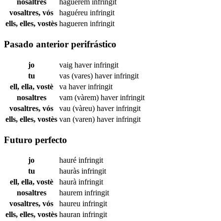
nosaltres
haguérem
infringit
vosaltres, vós
haguéreu
infringit
ells, elles, vostès
hagueren
infringit
Pasado anterior perifrástico
jo
vaig haver
infringit
tu
vas (vares) haver
infringit
ell, ella, vostè
va haver
infringit
nosaltres
vam (vàrem) haver
infringit
vosaltres, vós
vau (vàreu) haver
infringit
ells, elles, vostès
van (varen) haver
infringit
Futuro perfecto
jo
hauré
infringit
tu
hauràs
infringit
ell, ella, vostè
haurà
infringit
nosaltres
haurem
infringit
vosaltres, vós
haureu
infringit
ells, elles, vostès
hauran
infringit