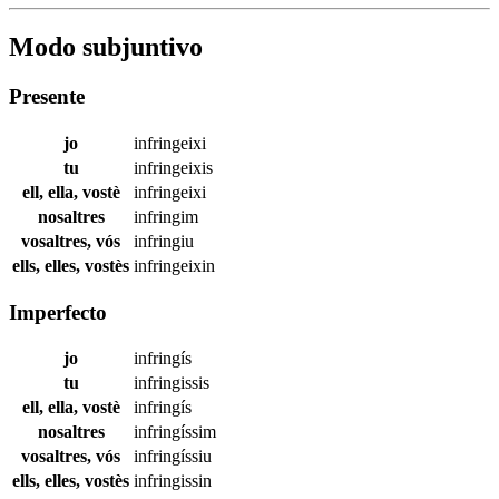
Modo subjuntivo
Presente
jo
infringeixi
tu
infringeixis
ell, ella, vostè
infringeixi
nosaltres
infringim
vosaltres, vós
infringiu
ells, elles, vostès
infringeixin
Imperfecto
jo
infringís
tu
infringissis
ell, ella, vostè
infringís
nosaltres
infringíssim
vosaltres, vós
infringíssiu
ells, elles, vostès
infringissin