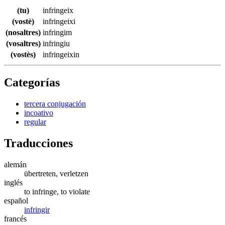
(tu)
infringeix
(vostè)
infringeixi
(nosaltres)
infringim
(vosaltres)
infringiu
(vostès)
infringeixin
Categorías
tercera conjugación
incoativo
regular
Traducciones
alemán
übertreten, verletzen
inglés
to infringe, to violate
español
infringir
francés