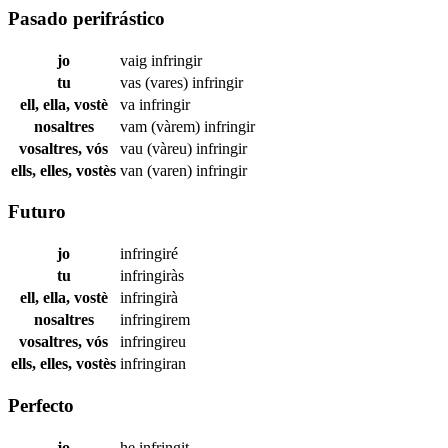
Pasado perifrástico
jo
vaig
infringir
tu
vas (vares)
infringir
ell, ella, vostè
va
infringir
nosaltres
vam (vàrem)
infringir
vosaltres, vós
vau (vàreu)
infringir
ells, elles, vostès
van (varen)
infringir
Futuro
jo
infringiré
tu
infringiràs
ell, ella, vostè
infringirà
nosaltres
infringirem
vosaltres, vós
infringireu
ells, elles, vostès
infringiran
Perfecto
jo
he
infringit