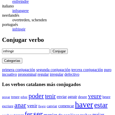
enfreindre
italiano
infrangere
neerlandés
overtreden, schenden
portugués
infringir
Conjugar verbo
Conjugar
Categorías
primera conjugación
segunda conjugación
tercera conjugación
puro
incoativo
pronominal
regular
irregular
defectivo
Los verbos catalanes más conjugados
poder
tenir
veure
enviar
agrair
deure
beure
treure
provar
rebre
haver
estar
anar
venir
començar
escriure
canviar
llegir
ser
fer
pujar
menjar