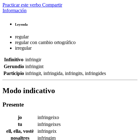
Practicar este verbo
Compartir
Información
Leyenda
regular
regular con cambio ortográfico
irregular
Infinitivo
infringir
Gerundio
infringint
Participio
infringit
,
infringida
,
infringits
,
infringides
Modo indicativo
Presente
jo
infringeixo
tu
infringeixes
ell, ella, vostè
infringeix
nosaltres
infringim