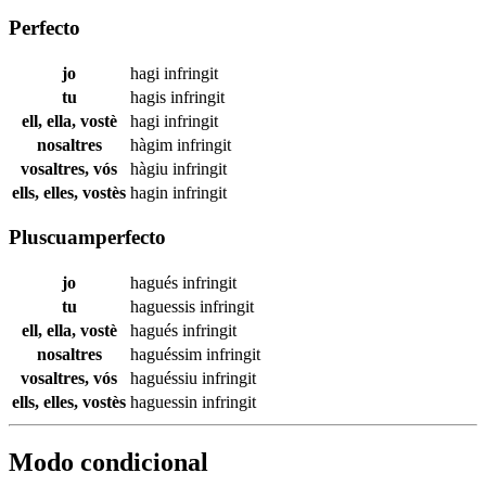
Perfecto
jo
hagi
infringit
tu
hagis
infringit
ell, ella, vostè
hagi
infringit
nosaltres
hàgim
infringit
vosaltres, vós
hàgiu
infringit
ells, elles, vostès
hagin
infringit
Pluscuamperfecto
jo
hagués
infringit
tu
haguessis
infringit
ell, ella, vostè
hagués
infringit
nosaltres
haguéssim
infringit
vosaltres, vós
haguéssiu
infringit
ells, elles, vostès
haguessin
infringit
Modo condicional