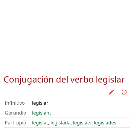
Conjugación del verbo
legislar
Practica
Inf
Infinitivo
legislar
Gerundio
legislant
Participio
legislat
,
legislada
,
legislats
,
legislades