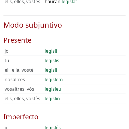
ells, elles, vostès
hauran
legislat
Modo subjuntivo
Presente
jo
legisli
tu
legislis
ell, ella, vostè
legisli
nosaltres
legislem
vosaltres, vós
legisleu
ells, elles, vostès
legislin
Imperfecto
jo
legislés