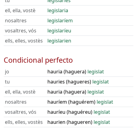
tu
legislaries
ell, ella, vostè
legislaria
nosaltres
legislaríem
vosaltres, vós
legislaríeu
ells, elles, vostès
legislarien
Condicional perfecto
jo
hauria (haguera)
legislat
tu
hauries (hagueres)
legislat
ell, ella, vostè
hauria (haguera)
legislat
nosaltres
hauríem (haguérem)
legislat
vosaltres, vós
hauríeu (haguéreu)
legislat
ells, elles, vostès
haurien (hagueren)
legislat