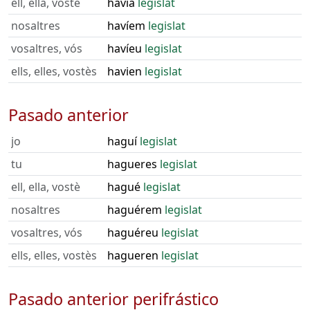
ell, ella, vostè
havia
legislat
nosaltres
havíem
legislat
vosaltres, vós
havíeu
legislat
ells, elles, vostès
havien
legislat
Pasado anterior
jo
haguí
legislat
tu
hagueres
legislat
ell, ella, vostè
hagué
legislat
nosaltres
haguérem
legislat
vosaltres, vós
haguéreu
legislat
ells, elles, vostès
hagueren
legislat
Pasado anterior perifrástico