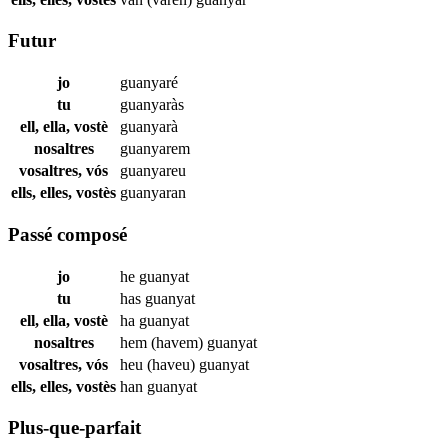
Futur
jo
guanyaré
tu
guanyaràs
ell, ella, vostè
guanyarà
nosaltres
guanyarem
vosaltres, vós
guanyareu
ells, elles, vostès
guanyaran
Passé composé
jo
he
guanyat
tu
has
guanyat
ell, ella, vostè
ha
guanyat
nosaltres
hem (havem)
guanyat
vosaltres, vós
heu (haveu)
guanyat
ells, elles, vostès
han
guanyat
Plus-que-parfait