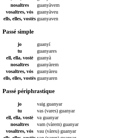
nosaltres
guanyàvem
vosaltres, vós
guanyàveu
ells, elles, vostès
guanyaven
Passé simple
jo
guanyí
tu
guanyares
ell, ella, vostè
guanyà
nosaltres
guanyàrem
vosaltres, vós
guanyàreu
ells, elles, vostès
guanyaren
Passé périphrastique
jo
vaig
guanyar
tu
vas (vares)
guanyar
ell, ella, vostè
va
guanyar
nosaltres
vam (vàrem)
guanyar
vosaltres, vós
vau (vàreu)
guanyar
ells, elles, vostès
van (varen)
guanyar