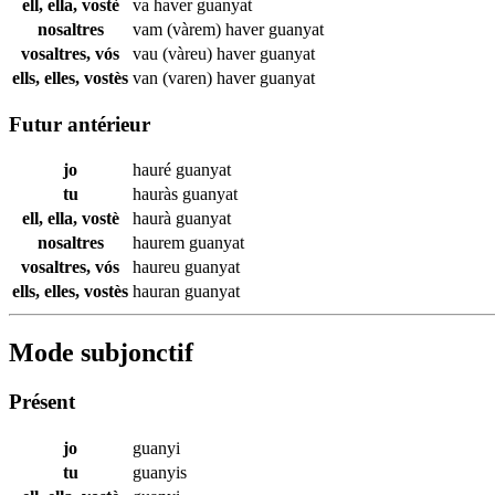
ell, ella, vostè
va haver
guanyat
nosaltres
vam (vàrem) haver
guanyat
vosaltres, vós
vau (vàreu) haver
guanyat
ells, elles, vostès
van (varen) haver
guanyat
Futur antérieur
jo
hauré
guanyat
tu
hauràs
guanyat
ell, ella, vostè
haurà
guanyat
nosaltres
haurem
guanyat
vosaltres, vós
haureu
guanyat
ells, elles, vostès
hauran
guanyat
Mode subjonctif
Présent
jo
guanyi
tu
guanyis