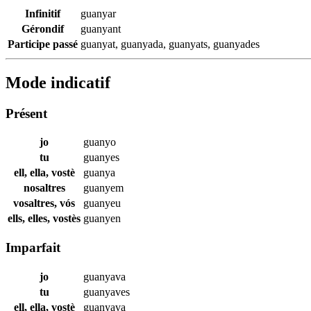
Infinitif
guanyar
Gérondif
guanyant
Participe passé
guanyat
,
guanyada
,
guanyats
,
guanyades
Mode indicatif
Présent
jo
guanyo
tu
guanyes
ell, ella, vostè
guanya
nosaltres
guanyem
vosaltres, vós
guanyeu
ells, elles, vostès
guanyen
Imparfait
jo
guanyava
tu
guanyaves
ell, ella, vostè
guanyava