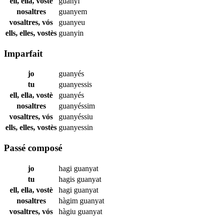
ell, ella, vostè
guanyi
nosaltres
guanyem
vosaltres, vós
guanyeu
ells, elles, vostès
guanyin
Imparfait
jo
guanyés
tu
guanyessis
ell, ella, vostè
guanyés
nosaltres
guanyéssim
vosaltres, vós
guanyéssiu
ells, elles, vostès
guanyessin
Passé composé
jo
hagi
guanyat
tu
hagis
guanyat
ell, ella, vostè
hagi
guanyat
nosaltres
hàgim
guanyat
vosaltres, vós
hàgiu
guanyat