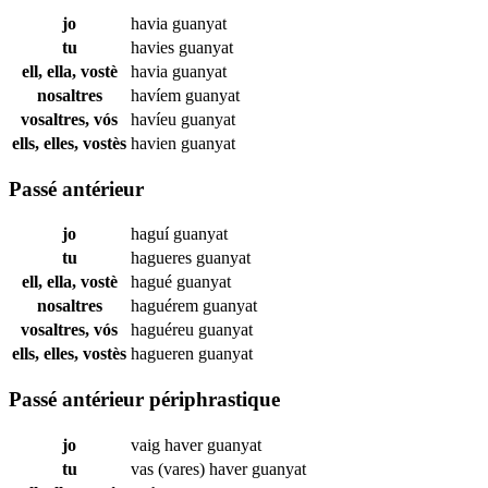
jo
havia
guanyat
tu
havies
guanyat
ell, ella, vostè
havia
guanyat
nosaltres
havíem
guanyat
vosaltres, vós
havíeu
guanyat
ells, elles, vostès
havien
guanyat
Passé antérieur
jo
haguí
guanyat
tu
hagueres
guanyat
ell, ella, vostè
hagué
guanyat
nosaltres
haguérem
guanyat
vosaltres, vós
haguéreu
guanyat
ells, elles, vostès
hagueren
guanyat
Passé antérieur périphrastique
jo
vaig haver
guanyat
tu
vas (vares) haver
guanyat