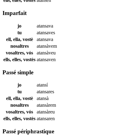
ells, elles, vostès
atansen
Imparfait
jo
atansava
tu
atansaves
ell, ella, vostè
atansava
nosaltres
atansàvem
vosaltres, vós
atansàveu
ells, elles, vostès
atansaven
Passé simple
jo
atansí
tu
atansares
ell, ella, vostè
atansà
nosaltres
atansàrem
vosaltres, vós
atansàreu
ells, elles, vostès
atansaren
Passé périphrastique