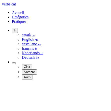
verbs.cat
Accueil
Catégories
Pratiquer
fr
català
ca
English
en
castellano
es
français
fr
Nederlands
nl
Deutsch
de
Clair
Sombre
Auto