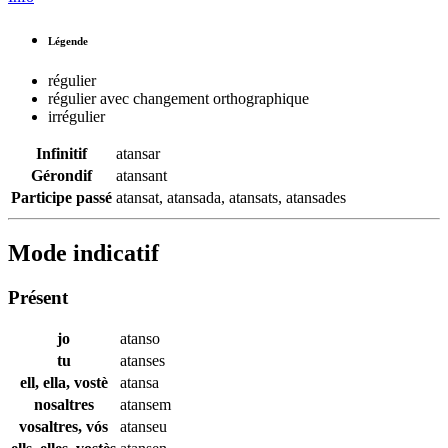
Légende
régulier
régulier avec changement orthographique
irrégulier
Infinitif
atansar
Gérondif
atansant
Participe passé
atansat
,
atansada
,
atansats
,
atansades
Mode indicatif
Présent
jo
atanso
tu
atanses
ell, ella, vostè
atansa
nosaltres
atansem
vosaltres, vós
atanseu