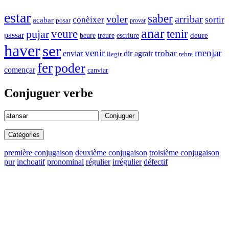
estar
saber
voler
arribar
conèixer
sortir
acabar
posar
provar
anar
tenir
pujar
veure
passar
beure
escriure
deure
treure
haver
ser
venir
menjar
enviar
trobar
dir
agrair
llegir
rebre
fer
poder
començar
canviar
Conjuguer verbe
Conjuguer
Catégories
première conjugaison
deuxième conjugaison
troisième conjugaison
pur
inchoatif
pronominal
régulier
irrégulier
défectif