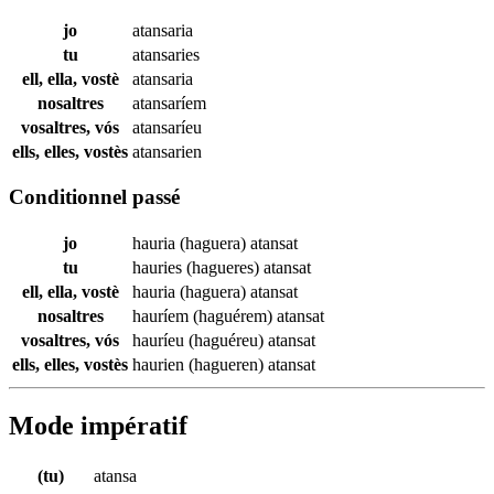
jo
atansaria
tu
atansaries
ell, ella, vostè
atansaria
nosaltres
atansaríem
vosaltres, vós
atansaríeu
ells, elles, vostès
atansarien
Conditionnel passé
jo
hauria (haguera)
atansat
tu
hauries (hagueres)
atansat
ell, ella, vostè
hauria (haguera)
atansat
nosaltres
hauríem (haguérem)
atansat
vosaltres, vós
hauríeu (haguéreu)
atansat
ells, elles, vostès
haurien (hagueren)
atansat
Mode impératif
(tu)
atansa