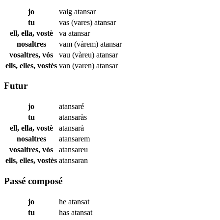
jo
vaig
atansar
tu
vas (vares)
atansar
ell, ella, vostè
va
atansar
nosaltres
vam (vàrem)
atansar
vosaltres, vós
vau (vàreu)
atansar
ells, elles, vostès
van (varen)
atansar
Futur
jo
atansaré
tu
atansaràs
ell, ella, vostè
atansarà
nosaltres
atansarem
vosaltres, vós
atansareu
ells, elles, vostès
atansaran
Passé composé
jo
he
atansat
tu
has
atansat