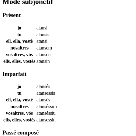
Mode subjonctif
Présent
jo
atansi
tu
atansis
ell, ella, vostè
atansi
nosaltres
atansem
vosaltres, vós
atanseu
ells, elles, vostès
atansin
Imparfait
jo
atansés
tu
atansessis
ell, ella, vostè
atansés
nosaltres
atanséssim
vosaltres, vós
atanséssiu
ells, elles, vostès
atansessin
Passé composé