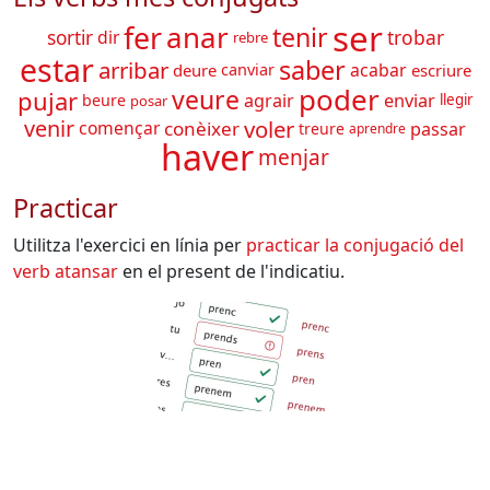
ser
fer
anar
tenir
trobar
sortir
dir
rebre
estar
saber
arribar
acabar
deure
canviar
escriure
poder
veure
pujar
agrair
enviar
beure
llegir
posar
voler
venir
començar
conèixer
passar
treure
aprendre
haver
menjar
Practicar
Utilitza l'exercici en línia per
practicar la conjugació del
verb
atansar
en el present de l'indicatiu.