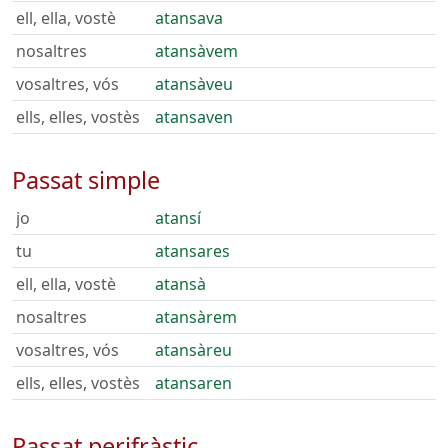
ell, ella, vostè
atansava
nosaltres
atansàvem
vosaltres, vós
atansàveu
ells, elles, vostès
atansaven
Passat simple
jo
atansí
tu
atansares
ell, ella, vostè
atansà
nosaltres
atansàrem
vosaltres, vós
atansàreu
ells, elles, vostès
atansaren
Passat perifràstic