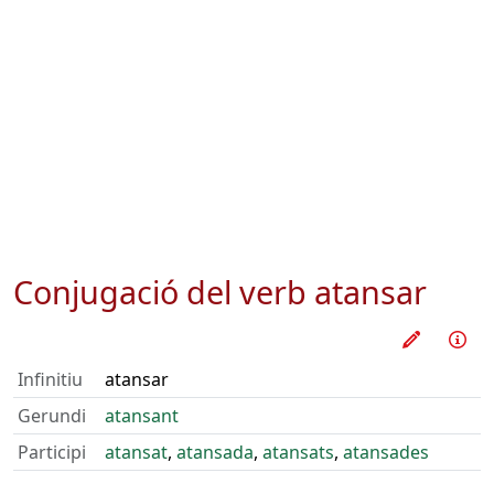
Conjugació del verb
atansar
Practica
Inf
Infinitiu
atansar
Gerundi
atansant
Participi
atansat
,
atansada
,
atansats
,
atansades