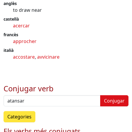
anglès
to draw near
castellà
acercar
francès
approcher
italià
accostare
,
avvicinare
Conjugar verb
Conjugar
Categories
Els verbs més conjugats