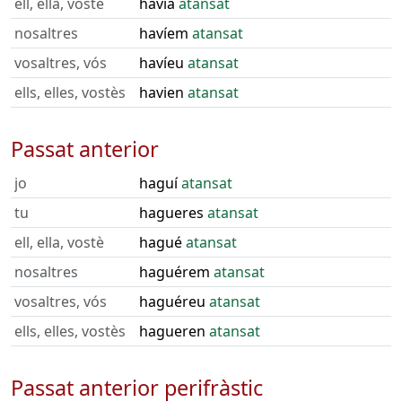
ell, ella, vostè
havia
atansat
nosaltres
havíem
atansat
vosaltres, vós
havíeu
atansat
ells, elles, vostès
havien
atansat
Passat anterior
jo
haguí
atansat
tu
hagueres
atansat
ell, ella, vostè
hagué
atansat
nosaltres
haguérem
atansat
vosaltres, vós
haguéreu
atansat
ells, elles, vostès
hagueren
atansat
Passat anterior perifràstic