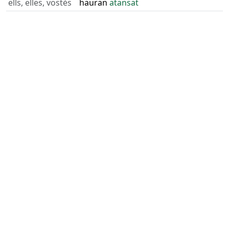
ells, elles, vostès
hauran
atansat