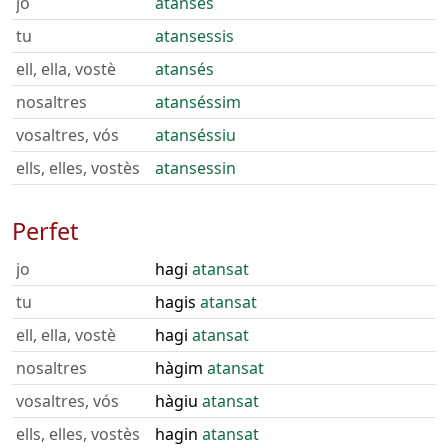
jo
atansés
tu
atansessis
ell, ella, vostè
atansés
nosaltres
atanséssim
vosaltres, vós
atanséssiu
ells, elles, vostès
atansessin
Perfet
jo
hagi
atansat
tu
hagis
atansat
ell, ella, vostè
hagi
atansat
nosaltres
hàgim
atansat
vosaltres, vós
hàgiu
atansat
ells, elles, vostès
hagin
atansat