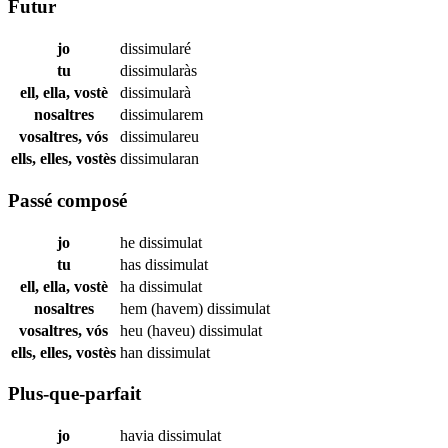
Futur
jo
dissimularé
tu
dissimularàs
ell, ella, vostè
dissimularà
nosaltres
dissimularem
vosaltres, vós
dissimulareu
ells, elles, vostès
dissimularan
Passé composé
jo
he
dissimulat
tu
has
dissimulat
ell, ella, vostè
ha
dissimulat
nosaltres
hem (havem)
dissimulat
vosaltres, vós
heu (haveu)
dissimulat
ells, elles, vostès
han
dissimulat
Plus-que-parfait
jo
havia
dissimulat