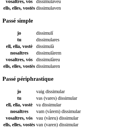
vosaltres, vós
dissimulàveu
ells, elles, vostès
dissimulaven
Passé simple
jo
dissimulí
tu
dissimulares
ell, ella, vostè
dissimulà
nosaltres
dissimulàrem
vosaltres, vós
dissimulàreu
ells, elles, vostès
dissimularen
Passé périphrastique
jo
vaig
dissimular
tu
vas (vares)
dissimular
ell, ella, vostè
va
dissimular
nosaltres
vam (vàrem)
dissimular
vosaltres, vós
vau (vàreu)
dissimular
ells, elles, vostès
van (varen)
dissimular