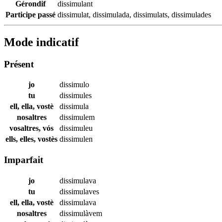
Gérondif
dissimulant
Participe passé
dissimulat
,
dissimulada
,
dissimulats
,
dissimulades
Mode indicatif
Présent
jo
dissimulo
tu
dissimules
ell, ella, vostè
dissimula
nosaltres
dissimulem
vosaltres, vós
dissimuleu
ells, elles, vostès
dissimulen
Imparfait
jo
dissimulava
tu
dissimulaves
ell, ella, vostè
dissimulava
nosaltres
dissimulàvem