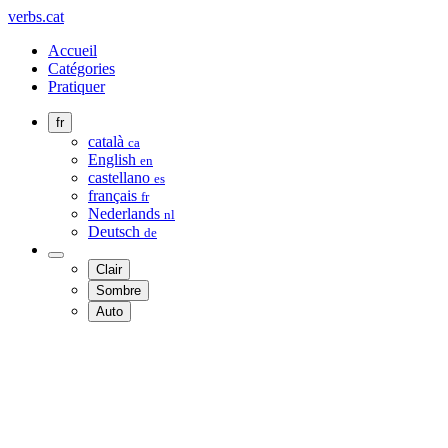
verbs.cat
Accueil
Catégories
Pratiquer
fr
català
ca
English
en
castellano
es
français
fr
Nederlands
nl
Deutsch
de
Clair
Sombre
Auto