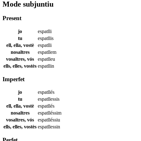
Mode subjuntiu
Present
jo
espatlli
tu
espatllis
ell, ella, vostè
espatlli
nosaltres
espatllem
vosaltres, vós
espatlleu
ells, elles, vostès
espatllin
Imperfet
jo
espatllés
tu
espatllessis
ell, ella, vostè
espatllés
nosaltres
espatlléssim
vosaltres, vós
espatlléssiu
ells, elles, vostès
espatllessin
Perfet