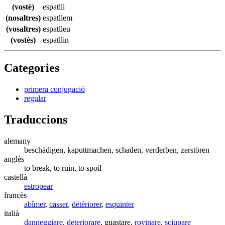
(vostè)
espatlli
(nosaltres)
espatllem
(vosaltres)
espatlleu
(vostès)
espatllin
Categories
primera conjugació
regular
Traduccions
alemany
beschädigen, kaputtmachen, schaden, verderben, zerstören
anglès
to break, to ruin, to spoil
castellà
estropear
francès
abîmer
,
casser
,
détériorer
,
esquinter
italià
danneggiare
,
deteriorare
, guastare,
rovinare
,
sciupare