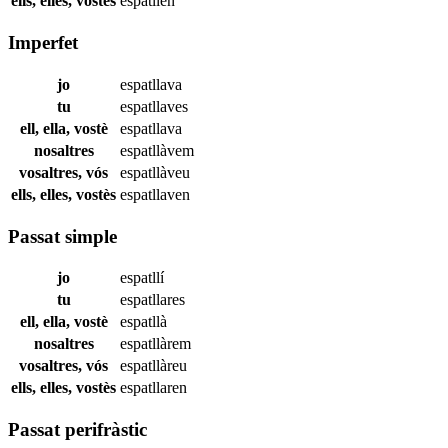
ells, elles, vostès
espatllen
Imperfet
jo
espatllava
tu
espatllaves
ell, ella, vostè
espatllava
nosaltres
espatllàvem
vosaltres, vós
espatllàveu
ells, elles, vostès
espatllaven
Passat simple
jo
espatllí
tu
espatllares
ell, ella, vostè
espatllà
nosaltres
espatllàrem
vosaltres, vós
espatllàreu
ells, elles, vostès
espatllaren
Passat perifràstic