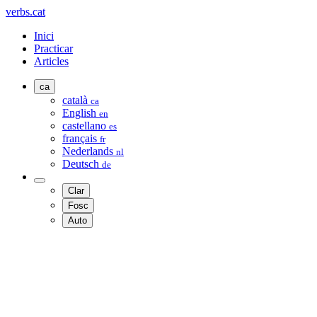
verbs.cat
Inici
Practicar
Articles
ca
català
ca
English
en
castellano
es
français
fr
Nederlands
nl
Deutsch
de
Clar
Fosc
Auto