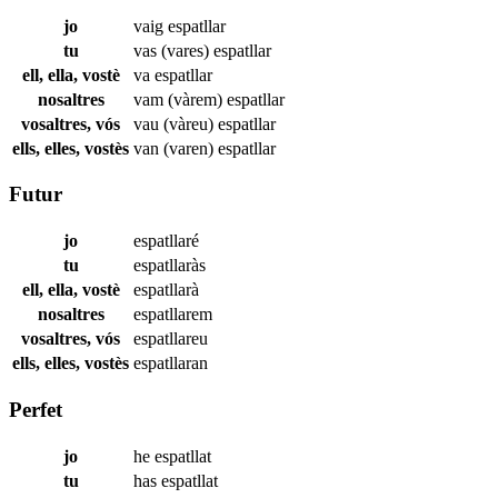
jo
vaig
espatllar
tu
vas (vares)
espatllar
ell, ella, vostè
va
espatllar
nosaltres
vam (vàrem)
espatllar
vosaltres, vós
vau (vàreu)
espatllar
ells, elles, vostès
van (varen)
espatllar
Futur
jo
espatllaré
tu
espatllaràs
ell, ella, vostè
espatllarà
nosaltres
espatllarem
vosaltres, vós
espatllareu
ells, elles, vostès
espatllaran
Perfet
jo
he
espatllat
tu
has
espatllat