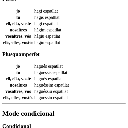
jo
hagi
espatllat
tu
hagis
espatllat
ell, ella, vostè
hagi
espatllat
nosaltres
hàgim
espatllat
vosaltres, vós
hàgiu
espatllat
ells, elles, vostès
hagin
espatllat
Plusquamperfet
jo
hagués
espatllat
tu
haguessis
espatllat
ell, ella, vostè
hagués
espatllat
nosaltres
haguéssim
espatllat
vosaltres, vós
haguéssiu
espatllat
ells, elles, vostès
haguessin
espatllat
Mode condicional
Condicional