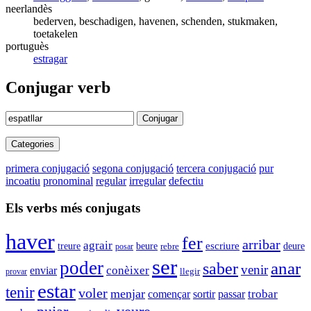
neerlandès
bederven, beschadigen, havenen, schenden, stukmaken,
toetakelen
portuguès
estragar
Conjugar verb
Conjugar
Categories
primera conjugació
segona conjugació
tercera conjugació
pur
incoatiu
pronominal
regular
irregular
defectiu
Els verbs més conjugats
haver
fer
arribar
agrair
beure
escriure
deure
treure
rebre
posar
ser
poder
anar
saber
venir
enviar
conèixer
llegir
provar
estar
tenir
voler
menjar
trobar
començar
sortir
passar