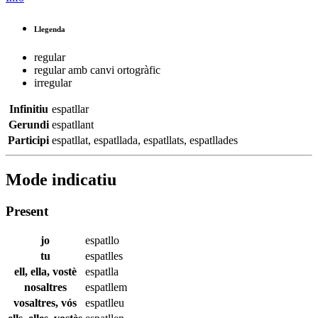
Llegenda
regular
regular amb canvi ortogràfic
irregular
Infinitiu
espatllar
Gerundi
espatllant
Participi
espatllat
,
espatllada
,
espatllats
,
espatllades
Mode indicatiu
Present
jo
espatllo
tu
espatlles
ell, ella, vostè
espatlla
nosaltres
espatllem
vosaltres, vós
espatlleu