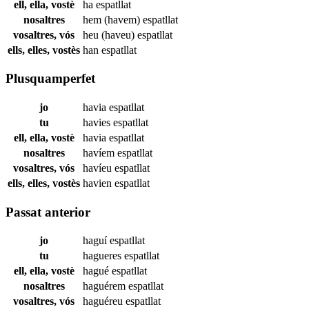
ell, ella, vostè
ha
espatllat
nosaltres
hem (havem)
espatllat
vosaltres, vós
heu (haveu)
espatllat
ells, elles, vostès
han
espatllat
Plusquamperfet
jo
havia
espatllat
tu
havies
espatllat
ell, ella, vostè
havia
espatllat
nosaltres
havíem
espatllat
vosaltres, vós
havíeu
espatllat
ells, elles, vostès
havien
espatllat
Passat anterior
jo
haguí
espatllat
tu
hagueres
espatllat
ell, ella, vostè
hagué
espatllat
nosaltres
haguérem
espatllat
vosaltres, vós
haguéreu
espatllat