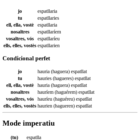
jo
espatllaria
tu
espatllaries
ell, ella, vostè
espatllaria
nosaltres
espatllaríem
vosaltres, vós
espatllaríeu
ells, elles, vostès
espatllarien
Condicional perfet
jo
hauria (haguera)
espatllat
tu
hauries (hagueres)
espatllat
ell, ella, vostè
hauria (haguera)
espatllat
nosaltres
hauríem (haguérem)
espatllat
vosaltres, vós
hauríeu (haguéreu)
espatllat
ells, elles, vostès
haurien (hagueren)
espatllat
Mode imperatiu
(tu)
espatlla