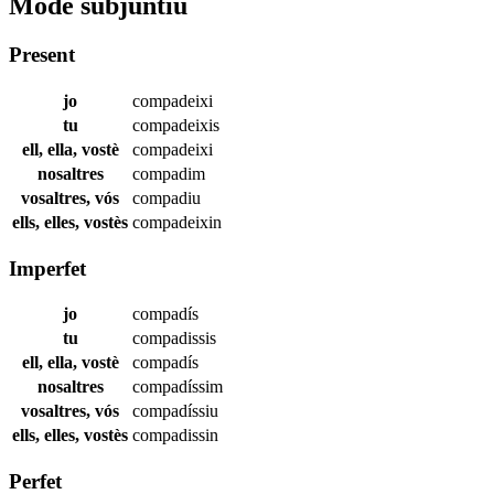
Mode subjuntiu
Present
jo
compadeixi
tu
compadeixis
ell, ella, vostè
compadeixi
nosaltres
compadim
vosaltres, vós
compadiu
ells, elles, vostès
compadeixin
Imperfet
jo
compadís
tu
compadissis
ell, ella, vostè
compadís
nosaltres
compadíssim
vosaltres, vós
compadíssiu
ells, elles, vostès
compadissin
Perfet