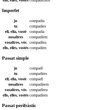
ells, elles, vostès
compadeixen
Imperfet
jo
compadia
tu
compadies
ell, ella, vostè
compadia
nosaltres
compadíem
vosaltres, vós
compadíeu
ells, elles, vostès
compadien
Passat simple
jo
compadí
tu
compadires
ell, ella, vostè
compadí
nosaltres
compadírem
vosaltres, vós
compadíreu
ells, elles, vostès
compadiren
Passat perifràstic