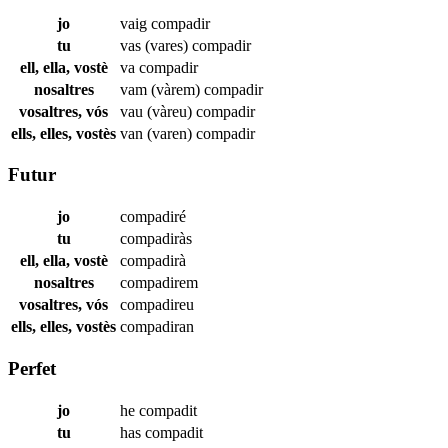
jo
vaig
compadir
tu
vas (vares)
compadir
ell, ella, vostè
va
compadir
nosaltres
vam (vàrem)
compadir
vosaltres, vós
vau (vàreu)
compadir
ells, elles, vostès
van (varen)
compadir
Futur
jo
compadiré
tu
compadiràs
ell, ella, vostè
compadirà
nosaltres
compadirem
vosaltres, vós
compadireu
ells, elles, vostès
compadiran
Perfet
jo
he
compadit
tu
has
compadit