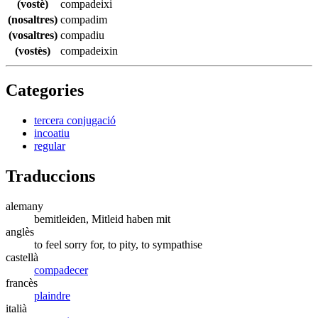
(vostè)
compadeixi
(nosaltres)
compadim
(vosaltres)
compadiu
(vostès)
compadeixin
Categories
tercera conjugació
incoatiu
regular
Traduccions
alemany
bemitleiden, Mitleid haben mit
anglès
to feel sorry for, to pity, to sympathise
castellà
compadecer
francès
plaindre
italià