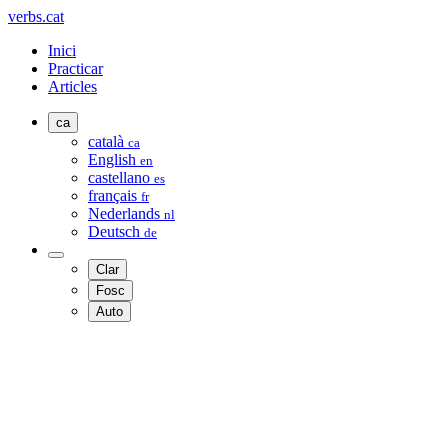
verbs.cat
Inici
Practicar
Articles
ca
català
ca
English
en
castellano
es
français
fr
Nederlands
nl
Deutsch
de
Clar
Fosc
Auto