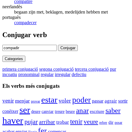
compatire
neerlandès
begaan zijn met, beklagen, medelijden hebben met
portuguès
compadecer
Conjugar verb
Conjugar
Categories
primera conjugació
segona conjugació
tercera conjugació
pur
incoatiu
pronominal
regular
irregular
defectiu
Els verbs més conjugats
estar
poder
venir
voler
menjar
agrair
passar
sortir
provar
ser
anar
saber
conèixer
deure
canviar
beure
escriure
treure
haver
tenir
veure
pujar
arribar
trobar
dir
rebre
posar
fer
enviar
començar
acabar
llegir