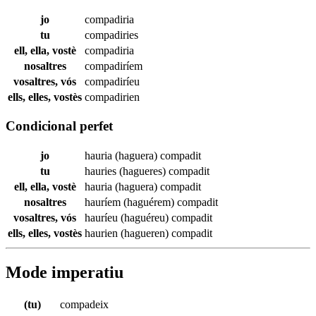
jo
compadiria
tu
compadiries
ell, ella, vostè
compadiria
nosaltres
compadiríem
vosaltres, vós
compadiríeu
ells, elles, vostès
compadirien
Condicional perfet
jo
hauria (haguera)
compadit
tu
hauries (hagueres)
compadit
ell, ella, vostè
hauria (haguera)
compadit
nosaltres
hauríem (haguérem)
compadit
vosaltres, vós
hauríeu (haguéreu)
compadit
ells, elles, vostès
haurien (hagueren)
compadit
Mode imperatiu
(tu)
compadeix