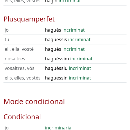
ells, elles, vostès
hagin
incriminat
Plusquamperfet
jo
hagués
incriminat
tu
haguessis
incriminat
ell, ella, vostè
hagués
incriminat
nosaltres
haguéssim
incriminat
vosaltres, vós
haguéssiu
incriminat
ells, elles, vostès
haguessin
incriminat
Mode condicional
Condicional
jo
incriminaria