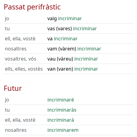
Passat perifràstic
jo
vaig
incriminar
tu
vas (vares)
incriminar
ell, ella, vostè
va
incriminar
nosaltres
vam (vàrem)
incriminar
vosaltres, vós
vau (vàreu)
incriminar
ells, elles, vostès
van (varen)
incriminar
Futur
jo
incriminaré
tu
incriminaràs
ell, ella, vostè
incriminarà
nosaltres
incriminarem