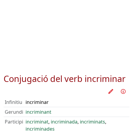
Conjugació del verb
incriminar
Practica
Inf
Infinitiu
incriminar
Gerundi
incriminant
Participi
incriminat
,
incriminada
,
incriminats
,
incriminades