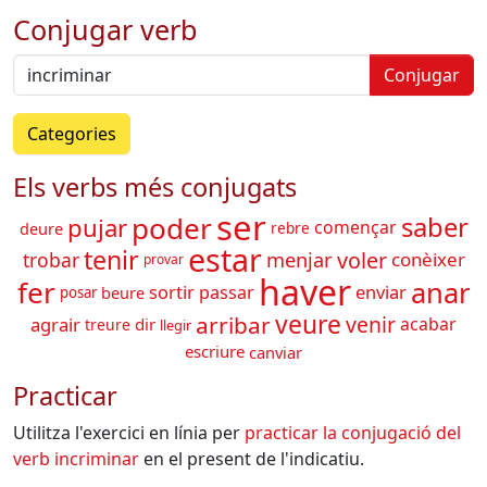
Conjugar verb
Conjugar
Categories
Els verbs més conjugats
ser
poder
saber
pujar
començar
deure
rebre
estar
tenir
voler
trobar
menjar
conèixer
provar
haver
fer
anar
sortir
enviar
passar
beure
posar
veure
arribar
venir
agrair
acabar
dir
treure
llegir
escriure
canviar
Practicar
Utilitza l'exercici en línia per
practicar la conjugació del
verb
incriminar
en el present de l'indicatiu.